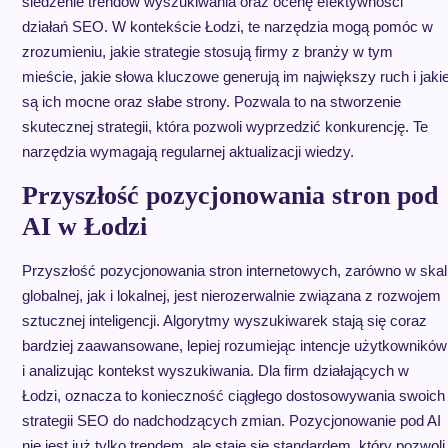
śledzenie trendów wyszukiwania oraz ocenę efektywności
działań SEO. W kontekście Łodzi, te narzędzia mogą pomóc w
zrozumieniu, jakie strategie stosują firmy z branży w tym
mieście, jakie słowa kluczowe generują im największy ruch i jaki
są ich mocne oraz słabe strony. Pozwala to na stworzenie
skutecznej strategii, która pozwoli wyprzedzić konkurencję. Te
narzędzia wymagają regularnej aktualizacji wiedzy.
Przyszłość pozycjonowania stron pod
AI w Łodzi
Przyszłość pozycjonowania stron internetowych, zarówno w skal
globalnej, jak i lokalnej, jest nierozerwalnie związana z rozwojem
sztucznej inteligencji. Algorytmy wyszukiwarek stają się coraz
bardziej zaawansowane, lepiej rozumiejąc intencje użytkowników
i analizując kontekst wyszukiwania. Dla firm działających w
Łodzi, oznacza to konieczność ciągłego dostosowywania swoich
strategii SEO do nadchodzących zmian. Pozycjonowanie pod AI
nie jest już tylko trendem, ale staje się standardem, który pozwoli