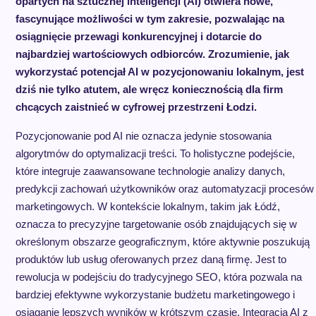
opartych na sztucznej inteligencji (AI) otwiera nowe,
fascynujące możliwości w tym zakresie, pozwalając na
osiągnięcie przewagi konkurencyjnej i dotarcie do
najbardziej wartościowych odbiorców. Zrozumienie, jak
wykorzystać potencjał AI w pozycjonowaniu lokalnym, jest
dziś nie tylko atutem, ale wręcz koniecznością dla firm
chcących zaistnieć w cyfrowej przestrzeni Łodzi.
Pozycjonowanie pod AI nie oznacza jedynie stosowania
algorytmów do optymalizacji treści. To holistyczne podejście,
które integruje zaawansowane technologie analizy danych,
predykcji zachowań użytkowników oraz automatyzacji procesów
marketingowych. W kontekście lokalnym, takim jak Łódź,
oznacza to precyzyjne targetowanie osób znajdujących się w
określonym obszarze geograficznym, które aktywnie poszukują
produktów lub usług oferowanych przez daną firmę. Jest to
rewolucja w podejściu do tradycyjnego SEO, która pozwala na
bardziej efektywne wykorzystanie budżetu marketingowego i
osiąganie lepszych wyników w krótszym czasie. Integracja AI z