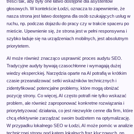
treści tak, aby były one łatwo dostępne dla asystentów
głosowych. W kontekście Łodzi, oznacza to zapewnienie, że
nasza strona jest łatwo dostępna dla osób szukających usług w
ruchu, np. podczas dojazdu do pracy czy w trakcie spaceru po
mieście. Upewnienie się, że strona jest w pełni responsywna i
szybko ładuje się na urządzeniach mobilnych, jest absolutnym
priorytetem.
AI może również znacząco usprawnić proces audytu SEO.
Tradycyjne audyty bywają czasochłonne i wymagają dużej
wiedzy eksperckiej. Narzędzia oparte na AI potrafią w krótkim
czasie przeanalizować setki wskaźników technicznych i
zidentyfikować potencjalne problemy, które mogą obniżać
pozycję strony. Co więcej, AI często potrafi nie tylko wskazać
problem, ale również zaproponować konkretne rozwiązania i
priorytetyzować działania, co jest niezwykle cenne dla firm, które
chcą efektywnie zarządzać swoim budżetem na optymalizację.
W przypadku lokalnego SEO w Łodzi, AI może pomóc w analizie
technicznej strony pod kątem lokalnych fraz kluczowych, np.