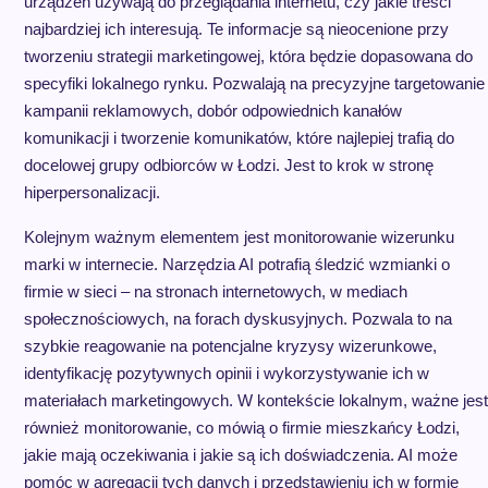
urządzeń używają do przeglądania internetu, czy jakie treści
najbardziej ich interesują. Te informacje są nieocenione przy
tworzeniu strategii marketingowej, która będzie dopasowana do
specyfiki lokalnego rynku. Pozwalają na precyzyjne targetowanie
kampanii reklamowych, dobór odpowiednich kanałów
komunikacji i tworzenie komunikatów, które najlepiej trafią do
docelowej grupy odbiorców w Łodzi. Jest to krok w stronę
hiperpersonalizacji.
Kolejnym ważnym elementem jest monitorowanie wizerunku
marki w internecie. Narzędzia AI potrafią śledzić wzmianki o
firmie w sieci – na stronach internetowych, w mediach
społecznościowych, na forach dyskusyjnych. Pozwala to na
szybkie reagowanie na potencjalne kryzysy wizerunkowe,
identyfikację pozytywnych opinii i wykorzystywanie ich w
materiałach marketingowych. W kontekście lokalnym, ważne jest
również monitorowanie, co mówią o firmie mieszkańcy Łodzi,
jakie mają oczekiwania i jakie są ich doświadczenia. AI może
pomóc w agregacji tych danych i przedstawieniu ich w formie