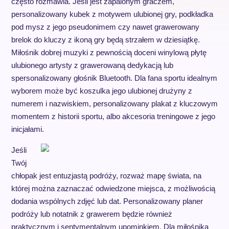
często rozmawia. Jeśli jest zapalonym graczem,
personalizowany kubek z motywem ulubionej gry, podkładka
pod mysz z jego pseudonimem czy nawet grawerowany
brelok do kluczy z ikoną gry będą strzałem w dziesiątkę.
Miłośnik dobrej muzyki z pewnością doceni winylową płytę
ulubionego artysty z grawerowaną dedykacją lub
spersonalizowany głośnik Bluetooth. Dla fana sportu idealnym
wyborem może być koszulka jego ulubionej drużyny z
numerem i nazwiskiem, personalizowany plakat z kluczowym
momentem z historii sportu, albo akcesoria treningowe z jego
inicjałami.
Jeśli
Twój
chłopak jest entuzjastą podróży, rozważ mapę świata, na
której można zaznaczać odwiedzone miejsca, z możliwością
dodania wspólnych zdjęć lub dat. Personalizowany planer
podróży lub notatnik z grawerem będzie również
praktycznym i sentymentalnym upominkiem. Dla miłośnika