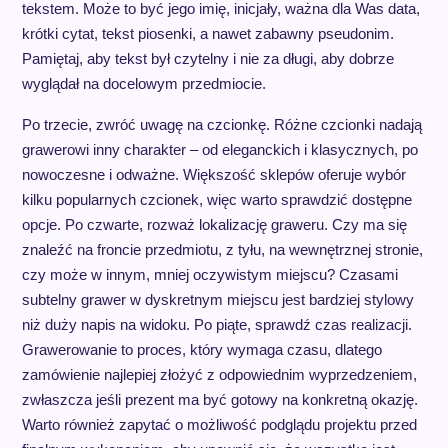
tekstem. Może to być jego imię, inicjały, ważna dla Was data,
krótki cytat, tekst piosenki, a nawet zabawny pseudonim.
Pamiętaj, aby tekst był czytelny i nie za długi, aby dobrze
wyglądał na docelowym przedmiocie.
Po trzecie, zwróć uwagę na czcionkę. Różne czcionki nadają
grawerowi inny charakter – od eleganckich i klasycznych, po
nowoczesne i odważne. Większość sklepów oferuje wybór
kilku popularnych czcionek, więc warto sprawdzić dostępne
opcje. Po czwarte, rozważ lokalizację graweru. Czy ma się
znaleźć na froncie przedmiotu, z tyłu, na wewnętrznej stronie,
czy może w innym, mniej oczywistym miejscu? Czasami
subtelny grawer w dyskretnym miejscu jest bardziej stylowy
niż duży napis na widoku. Po piąte, sprawdź czas realizacji.
Grawerowanie to proces, który wymaga czasu, dlatego
zamówienie najlepiej złożyć z odpowiednim wyprzedzeniem,
zwłaszcza jeśli prezent ma być gotowy na konkretną okazję.
Warto również zapytać o możliwość podglądu projektu przed