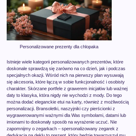
Personalizowane prezenty dla chlopaka
Istnieje wiele kategorii personalizowanych prezentów, które
doskonale sprawdzą się zarówno na co dzień, jak i podczas
specjalnych okazji. Wśród nich na pierwszy plan wysuwają
się akcesoria, które łączą w sobie funkcjonalność i osobisty
charakter. Skórzane portfele z grawerem inicjałów lub ważnej
daty to klasyka, która nigdy nie wychodzi z mody. Do tego
można dodać eleganckie etui na karty, również z możliwością
personalizacji. Bransoletki, naszyjniki czy pierścionki z
wygrawerowanymi ważnymi dla Was symbolami, datami lub
imionami to doskonały sposób na wyrażenie uczuć. Nie
zapomnijmy o zegarkach – spersonalizowany zegarek z
dedykacją na deklu to prezent, który będzie towarzyszył mu