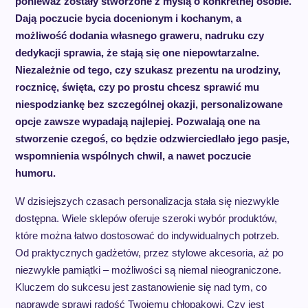
ponieważ zostały stworzone z myślą o konkretnej osobie.
Dają poczucie bycia docenionym i kochanym, a
możliwość dodania własnego graweru, nadruku czy
dedykacji sprawia, że stają się one niepowtarzalne.
Niezależnie od tego, czy szukasz prezentu na urodziny,
rocznicę, święta, czy po prostu chcesz sprawić mu
niespodziankę bez szczególnej okazji, personalizowane
opcje zawsze wypadają najlepiej. Pozwalają one na
stworzenie czegoś, co będzie odzwierciedlało jego pasje,
wspomnienia wspólnych chwil, a nawet poczucie
humoru.
W dzisiejszych czasach personalizacja stała się niezwykle
dostępna. Wiele sklepów oferuje szeroki wybór produktów,
które można łatwo dostosować do indywidualnych potrzeb.
Od praktycznych gadżetów, przez stylowe akcesoria, aż po
niezwykłe pamiątki – możliwości są niemal nieograniczone.
Kluczem do sukcesu jest zastanowienie się nad tym, co
naprawdę sprawi radość Twojemu chłopakowi. Czy jest