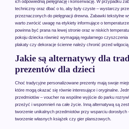
ich odpowiednią pielęgnację i konserwację. W przypadku za
techniczny oraz dbać o to, aby były czyste – wystarczy prz
przeznaczonych do pielęgnacji drewna. Zabawki tekstylne w
warto zwrócić uwagę na etykiety informujące o temperaturze
powinna być prana na lewej stronie oraz w niskich temperat
pokoju dziecka również wymagają regularnego czyszczenia –
plakaty czy dekoracje ścienne należy chronić przed wilgocią
Jakie są alternatywy dla tr
prezentów dla dzieci
Choć tradycyjne personalizowane prezenty mają swoje miejsce
które mogą okazać się równie interesujące i oryginalne. J
przedmiotów – voucher na wspólne wyjście do parku rozryw
przeżyć i wspomnień na całe życie. Inną alternatywą są zes
tworzenie unikalnych przedmiotów przy wsparciu dorosłych 
tworzenie własnych książek czy gier planszowych.