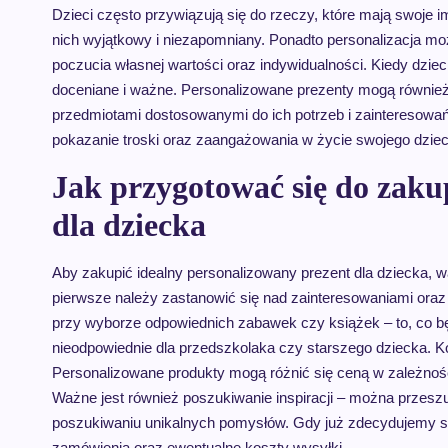
Dzieci często przywiązują się do rzeczy, które mają swoje im
nich wyjątkowy i niezapomniany. Ponadto personalizacja m
poczucia własnej wartości oraz indywidualności. Kiedy dzie
doceniane i ważne. Personalizowane prezenty mogą również 
przedmiotami dostosowanymi do ich potrzeb i zainteresowa
pokazanie troski oraz zaangażowania w życie swojego dzie
Jak przygotować się do zak
dla dziecka
Aby zakupić idealny personalizowany prezent dla dziecka, w
pierwsze należy zastanowić się nad zainteresowaniami o
przy wyborze odpowiednich zabawek czy książek – to, co bę
nieodpowiednie dla przedszkolaka czy starszego dziecka. Ko
Personalizowane produkty mogą różnić się ceną w zależności
Ważne jest również poszukiwanie inspiracji – można przeszu
poszukiwaniu unikalnych pomysłów. Gdy już zdecydujemy się
zamówienia oraz ewentualne koszty wysyłki.