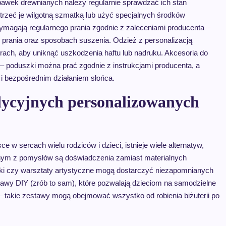
bawek drewnianych należy regularnie sprawdzać ich stan
etrzeć je wilgotną szmatką lub użyć specjalnych środków
ymagają regularnego prania zgodnie z zaleceniami producenta –
 prania oraz sposobach suszenia. Odzież z personalizacją
urach, aby uniknąć uszkodzenia haftu lub nadruku. Akcesoria do
 poduszki można prać zgodnie z instrukcjami producenta, a
 i bezpośrednim działaniem słońca.
adycyjnych personalizowanych
 w sercach wielu rodziców i dzieci, istnieje wiele alternatyw,
ednym z pomysłów są doświadczenia zamiast materialnych
ki czy warsztaty artystyczne mogą dostarczyć niezapomnianych
tawy DIY (zrób to sam), które pozwalają dzieciom na samodzielne
– takie zestawy mogą obejmować wszystko od robienia biżuterii po