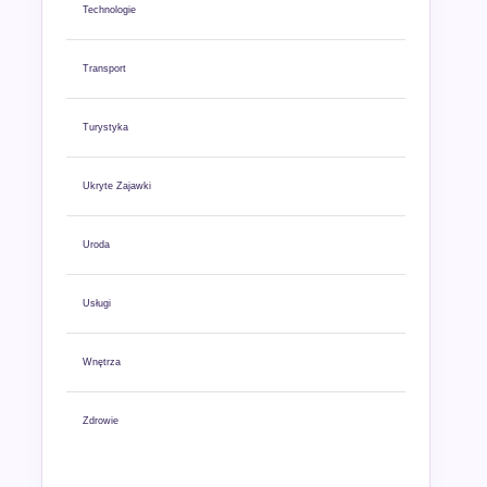
Technologie
Transport
Turystyka
Ukryte Zajawki
Uroda
Usługi
Wnętrza
Zdrowie