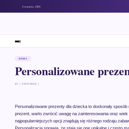
3 sierpnia, 2026
BIZNES
Personalizowane prezen
BY
8 MIN READ
Personalizowane prezenty dla dziecka to doskonały sposób 
prezent, warto zwrócić uwagę na zainteresowania oraz wiek d
najpopularniejszych opcji znajdują się różnego rodzaju zabaw
Personalizacja sprawia, że stają się one unikalne i częst