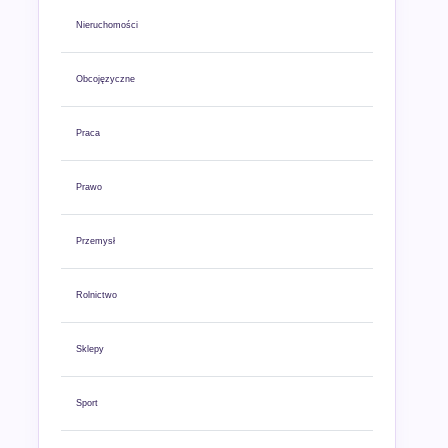
Nieruchomości
Obcojęzyczne
Praca
Prawo
Przemysł
Rolnictwo
Sklepy
Sport