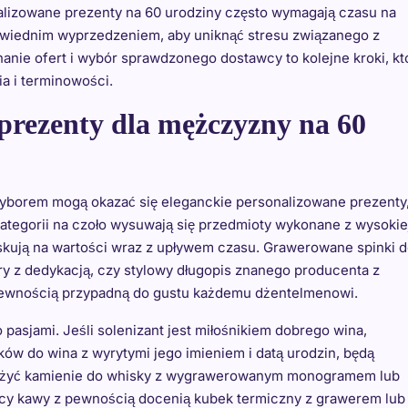
onalizowane prezenty na 60 urodziny często wymagają czasu na
powiednim wyprzedzeniem, aby uniknąć stresu związanego z
nie ofert i wybór sprawdzonego dostawcy to kolejne kroki, kt
a i terminowości.
prezenty dla mężczyzny na 60
yborem mogą okazać się eleganckie personalizowane prezenty
 kategorii na czoło wysuwają się przedmioty wykonane z wysokie
zyskują na wartości wraz z upływem czasu. Grawerowane spinki 
kóry z dedykacją, czy stylowy długopis znanego producenta z
pewnością przypadną do gustu każdemu dżentelmenowi.
pasjami. Jeśli solenizant jest miłośnikiem dobrego wina,
ków do wina z wyrytymi jego imieniem i datą urodzin, będą
ażyć kamienie do whisky z wygrawerowanym monogramem lub
icy kawy z pewnością docenią kubek termiczny z grawerem lub