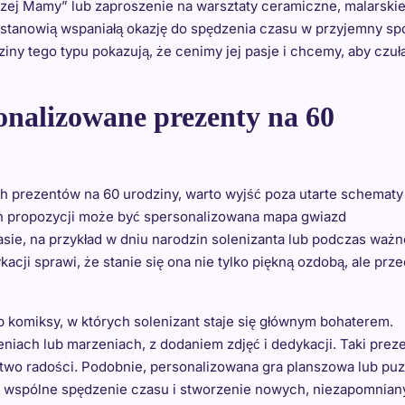
zej Mamy” lub zaproszenie na warsztaty ceramiczne, malarskie
, stanowią wspaniałą okazję do spędzenia czasu w przyjemny s
ziny tego typu pokazują, że cenimy jej pasje i chcemy, aby czuła
onalizowane prezenty na 60
 prezentów na 60 urodziny, warto wyjść poza utarte schematy 
ich propozycji może być spersonalizowana mapa gwiazd
asie, na przykład w dniu narodzin solenizanta lub podczas waż
acji sprawi, że stanie się ona nie tylko piękną ozdobą, ale prz
b komiksy, w których solenizant staje się głównym bohaterem.
niach lub marzeniach, z dodaniem zdjęć i dedykacji. Taki preze
wo radości. Podobnie, personalizowana gra planszowa lub puz
b na wspólne spędzenie czasu i stworzenie nowych, niezapomnia