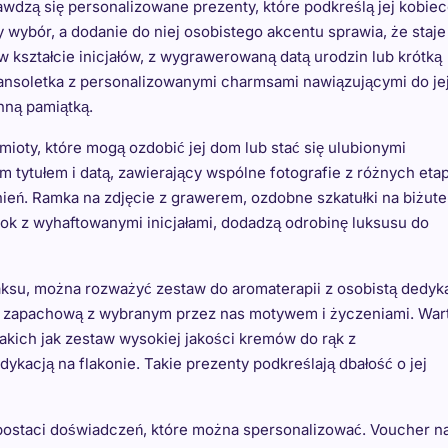
rawdzą się personalizowane prezenty, które podkreślą jej kobiec
 wybór, a dodanie do niej osobistego akcentu sprawia, że staje
w kształcie inicjałów, z wygrawerowaną datą urodzin lub krótką
ransoletka z personalizowanymi charmsami nawiązującymi do je
nną pamiątką.
mioty, które mogą ozdobić jej dom lub stać się ulubionymi
 tytułem i datą, zawierający wspólne fotografie z różnych et
nień. Ramka na zdjęcie z grawerem, ozdobne szkatułki na biżute
ok z wyhaftowanymi inicjałami, dodadzą odrobinę luksusu do
elaksu, można rozważyć zestaw do aromaterapii z osobistą dedyk
cę zapachową z wybranym przez nas motywem i życzeniami. War
kich jak zestaw wysokiej jakości kremów do rąk z
kacją na flakonie. Takie prezenty podkreślają dbałość o jej
postaci doświadczeń, które można spersonalizować. Voucher n