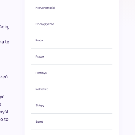
Nieruchomości
Obcojęzyczne
ścią,
Praca
na te
Prawo
Przemysł
szeń
Rolnictwo
yć
o
Sklepy
myśl
o to
Sport