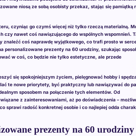
owane niosą ze sobą osobisty przekaz, stając się pamiątką 
eru, czyniąc go czymś więcej niż tylko rzeczą materialną. M
kich czy nawet coś nawiązującego do wspólnych wspomnień. T
by znaleźć coś naprawdę wyjątkowego, co trafi prosto w serc
ę na personalizowane prezenty na 60 urodziny, szukając spos
ować w coś, co będzie nie tylko estetyczne, ale przede
ieszyć się spokojniejszym życiem, pielęgnować hobby i spędz
lać te nowe priorytety, być praktyczny lub nawiązywać do pas
idealnym sposobem na połączenie tych elementów. Od
wiązane z zainteresowaniami, aż po doświadczenia – możliw
o sprawi radość konkretnej osobie i co najlepiej odda charak
izowane prezenty na 60 urodziny