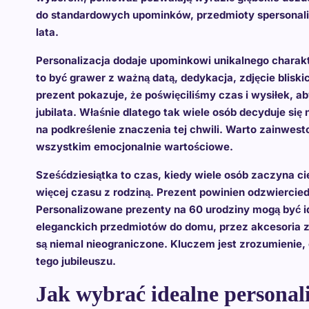
do standardowych upominków, przedmioty spersonaliz
lata.
Personalizacja dodaje upominkowi unikalnego charakt
to być grawer z ważną datą, dedykacja, zdjęcie blis
prezent pokazuje, że poświęciliśmy czas i wysiłek, a
jubilata. Właśnie dlatego tak wiele osób decyduje si
na podkreślenie znaczenia tej chwili. Warto zainwest
wszystkim emocjonalnie wartościowe.
Sześćdziesiątka to czas, kiedy wiele osób zaczyna c
więcej czasu z rodziną. Prezent powinien odzwiercied
Personalizowane prezenty na 60 urodziny mogą być 
eleganckich przedmiotów do domu, przez akcesoria z
są niemal nieograniczone. Kluczem jest zrozumienie, c
tego jubileuszu.
Jak wybrać idealne personal