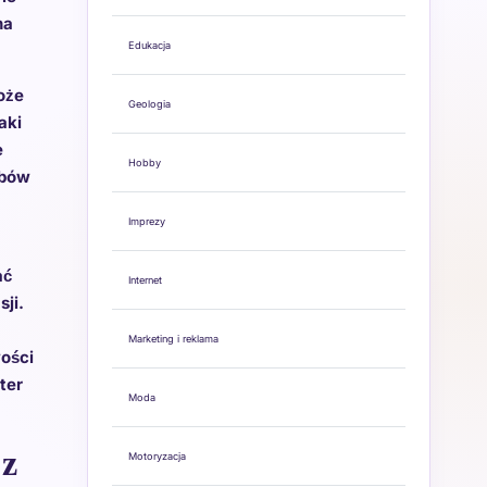
na
Edukacja
oże
Geologia
aki
e
Hobby
obów
Imprezy
ać
Internet
ji.
Marketing i reklama
ości
ter
Moda
 z
Motoryzacja