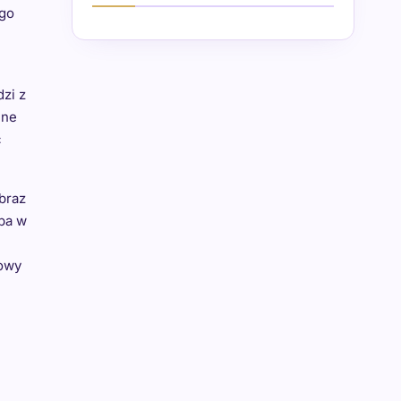
ego
zi z
żne
c
braz
eba w
cowy