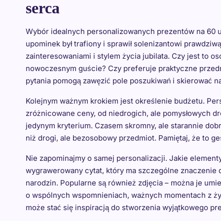
serca
Wybór idealnych personalizowanych prezentów na 60 u
upominek był trafiony i sprawił solenizantowi prawdzi
zainteresowaniami i stylem życia jubilata. Czy jest to os
nowoczesnym guście? Czy preferuje praktyczne przedmi
pytania pomogą zawęzić pole poszukiwań i skierować na
Kolejnym ważnym krokiem jest określenie budżetu. Per
zróżnicowane ceny, od niedrogich, ale pomysłowych dr
jedynym kryterium. Czasem skromny, ale starannie do
niż drogi, ale bezosobowy przedmiot. Pamiętaj, że to ge
Nie zapominajmy o samej personalizacji. Jakie elemen
wygrawerowany cytat, który ma szczególne znaczenie dla 
narodzin. Popularne są również zdjęcia – można je umi
o wspólnych wspomnieniach, ważnych momentach z życia
może stać się inspiracją do stworzenia wyjątkowego pr