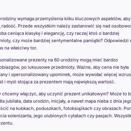
rodziny wymaga przemyślenia kilku kluczowych aspektów, aby
wą radość. Przede wszystkim należy zastanowić się nad osobowo
oba ceniąca klasykę i elegancję, czy raczej ktoś o bardziej
oty, czy może bardziej sentymentalne pamiątki? Odpowiedzi 
s na właściwy tor.
sonalizowane prezenty na 60 urodziny mogą mieć bardzo
obiazgów, po luksusowe przedmioty. Ważne, aby cena nie była
brany i spersonalizowany upominek, może wywołać więcej wzru
st i myśl stojąca za prezentem mają największą wartość.
ty chcemy włączyć, aby uczynić prezent unikatowym? Może to b
jubilata, data urodzin, inicjały, a nawet mapa nieba z dnia jeg
eścić na kubkach, poduszkach, fotoksiążkach czy obrazach. Po
 solenizanta, jego ulubionych cytatach czy pasjach. Wszystk
ezentu.