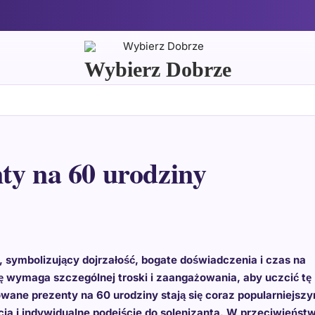
Wybierz Dobrze
ty na 60 urodziny
 symbolizujący dojrzałość, bogate doświadczenia i czas na
ę wymaga szczególnej troski i zaangażowania, aby uczcić tę
wane prezenty na 60 urodziny stają się coraz popularniejsz
a i indywidualne podejście do solenizanta. W przeciwieństw