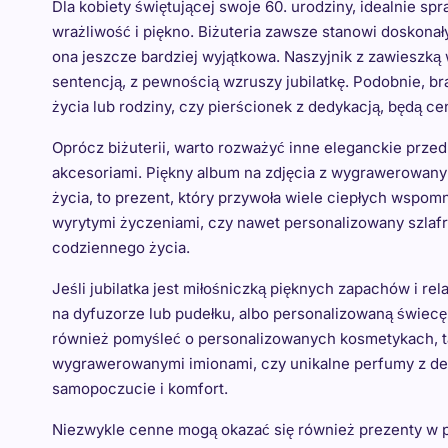
Dla kobiety świętującej swoje 60. urodziny, idealnie sp
wrażliwość i piękno. Biżuteria zawsze stanowi doskonały
ona jeszcze bardziej wyjątkowa. Naszyjnik z zawieszką 
sentencją, z pewnością wzruszy jubilatkę. Podobnie, b
życia lub rodziny, czy pierścionek z dedykacją, będą ce
Oprócz biżuterii, warto rozważyć inne eleganckie przed
akcesoriami. Piękny album na zdjęcia z wygrawerowanym
życia, to prezent, który przywoła wiele ciepłych wspom
wyrytymi życzeniami, czy nawet personalizowany szlafr
codziennego życia.
Jeśli jubilatka jest miłośniczką pięknych zapachów i r
na dyfuzorze lub pudełku, albo personalizowaną świe
również pomyśleć o personalizowanych kosmetykach, ta
wygrawerowanymi imionami, czy unikalne perfumy z dedy
samopoczucie i komfort.
Niezwykle cenne mogą okazać się również prezenty w 