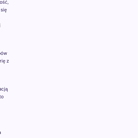
ość,
 się
j
apów
rię z
acją
to
a