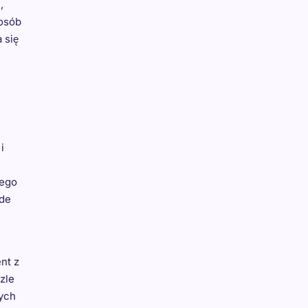
,
posób
 się
i
nego
ede
nt z
zle
nych