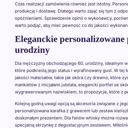
Czas realizacji zamówienia również jest istotny. Pers
produkcję i dostawę. Dlatego warto zająć się tym z od
opóźnieniami. Sprawdzenie opinii o wykonawcy, porówna
warto podjąć, aby mieć pewność co do jakości wykonani
Eleganckie personalizowane 
urodziny
Dla mężczyzny obchodzącego 60. urodziny, idealnym w
które podkreślą jego status i wyrafinowany gust. W tej
jakości materiałów, takie jak skóra czy drewno, które 
mankietów z inicjałami jubilata, elegancki portfel ze s
wygrawerowanym nazwiskiem, to propozycje, które z 
Kolejną godną uwagi opcją są akcesoria związane z jego 
personalizowana karafka z grawerem lub zestaw kielisz
doskonałym prezentem. Dla fanów whisky można rozw
specjalną skrzynkę z degustacyjnym zestawem. Miłośn