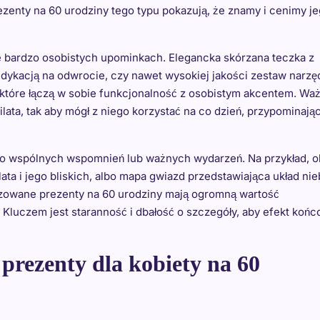
zenty na 60 urodziny tego typu pokazują, że znamy i cenimy j
 bardzo osobistych upominkach. Elegancka skórzana teczka z
kacją na odwrocie, czy nawet wysokiej jakości zestaw narzęd
które łączą w sobie funkcjonalność z osobistym akcentem. Wa
ilata, tak aby mógł z niego korzystać na co dzień, przypominają
o wspólnych wspomnień lub ważnych wydarzeń. Na przykład, o
ata i jego bliskich, albo mapa gwiazd przedstawiająca układ ni
lizowane prezenty na 60 urodziny mają ogromną wartość
. Kluczem jest staranność i dbałość o szczegóły, aby efekt koń
rezenty dla kobiety na 60