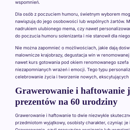
wspomnień.
Dla osób z poczuciem humoru, świetnym wyborem mogą
nawiązują do jego osobowości lub wspólnych żartów. Mo
nadrukiem ulubionego mema, czy nawet personalizowane
do poczucia humoru solenizanta i nie stanowił dla niego
Nie można zapomnieć o możliwościach, jakie dają dośw
malownicze krajobrazy, degustacja win w renomowanej
nawet kurs gotowania pod okiem renomowanego szefa ku
niezapomnianych wrażeń i emocji. Tego typu personal
celebrowanie życia i tworzenie nowych, ekscytującyc
Grawerowanie i haftowanie j
prezentów na 60 urodziny
Grawerowanie i haftowanie to dwie niezwykle skuteczne
przedmiotom wyjątkowy, osobisty charakter, czyniąc je
Grawerowanie, czyli precyzyjne wycinanie lub wypalanie