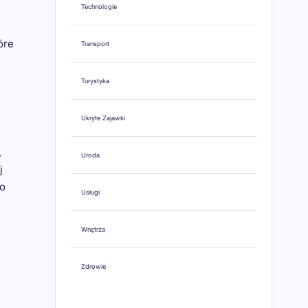
Technologie
óre
Transport
Turystyka
Ukryte Zajawki
,
Uroda
j
do
Usługi
Wnętrza
Zdrowie