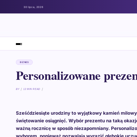
30 lipca, 2026
BIZNES
Personalizowane prezen
BY
12 MIN READ
Sześćdziesiąte urodziny to wyjątkowy kamień milowy,
świętowanie osiągnięć. Wybór prezentu na taką okazj
ważną rocznicę w sposób niezapomniany. Personalizo
wyborem, ponieważ pozwalają wyrazić głębokie uczuci