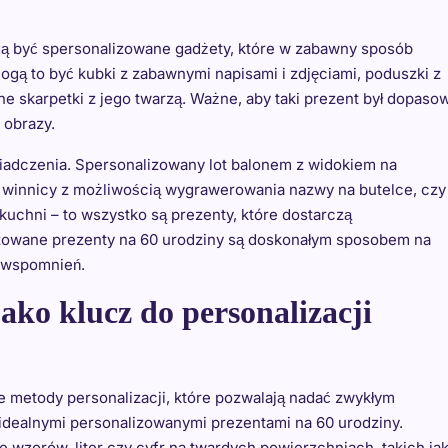
 być spersonalizowane gadżety, które w zabawny sposób
gą to być kubki z zabawnymi napisami i zdjęciami, poduszki z
 skarpetki z jego twarzą. Ważne, aby taki prezent był dopaso
 obrazy.
iadczenia. Spersonalizowany lot balonem z widokiem na
 winnicy z możliwością wygrawerowania nazwy na butelce, czy
chni – to wszystko są prezenty, które dostarczą
izowane prezenty na 60 urodziny są doskonałym sposobem na
h wspomnień.
ako klucz do personalizacji
 metody personalizacji, które pozwalają nadać zwykłym
 idealnymi personalizowanymi prezentami na 60 urodziny.
 wzorów, liter czy cyfr na twardych powierzchniach, takich ja