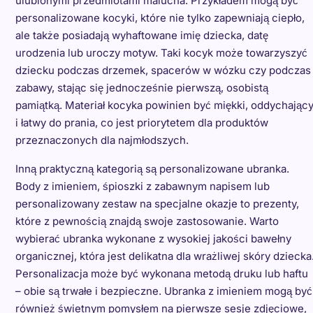
ulubionymi przedmiotami malucha. Przykładem mogą być
personalizowane kocyki, które nie tylko zapewniają ciepło,
ale także posiadają wyhaftowane imię dziecka, datę
urodzenia lub uroczy motyw. Taki kocyk może towarzyszyć
dziecku podczas drzemek, spacerów w wózku czy podczas
zabawy, stając się jednocześnie pierwszą, osobistą
pamiątką. Materiał kocyka powinien być miękki, oddychając
i łatwy do prania, co jest priorytetem dla produktów
przeznaczonych dla najmłodszych.
Inną praktyczną kategorią są personalizowane ubranka.
Body z imieniem, śpioszki z zabawnym napisem lub
personalizowany zestaw na specjalne okazje to prezenty,
które z pewnością znajdą swoje zastosowanie. Warto
wybierać ubranka wykonane z wysokiej jakości bawełny
organicznej, która jest delikatna dla wrażliwej skóry dziecka
Personalizacja może być wykonana metodą druku lub haftu
– obie są trwałe i bezpieczne. Ubranka z imieniem mogą być
również świetnym pomysłem na pierwsze sesje zdjęciowe,