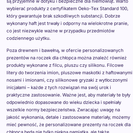
są przyjemne w dotyku i bezpieczne dla niemowląt. Warto
wybierać produkty z certyfikatem Oeko-Tex Standard 100,
który gwarantuje brak szkodliwych substancji. Dobrze
wykonany haft jest trwały i odporny na wielokrotne pranie,
co jest niezwykle ważne w przypadku przedmiotów
codziennego użytku.
Poza drewnem i bawełną, w ofercie personalizowanych
prezentów na roczek dla chłopca można znaleźć również
produkty wykonane z filcu, pluszu czy silikonu. Filcowe
litery do tworzenia imion, pluszowe maskotki z haftowanymi
nosami i imionami, czy silikonowe gryzaki z wytłoczonymi
inicjałami – każde z tych rozwiązań ma swój urok i
praktyczne zastosowanie. Ważne jest, aby materiały te były
odpowiednio dopasowane do wieku dziecka i spełniały
wszelkie normy bezpieczeństwa. Zwracając uwagę na
jakość wykonania, detale i zastosowane materiały, możemy
mieć pewność, że personalizowane prezenty na roczek dla
chłopca będą nie tylko piękną pamiątką, ale także