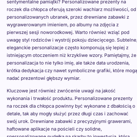
sentymentalne pamiątki? Personalizowane prezenty na
roczek dla chłopca oferują szeroki wachlarz możliwości, od
personalizowanych ubranek, przez drewniane zabawki z
wygrawerowanym imieniem, po albumy na zdjęcia z
pierwszej sesji noworodkowej. Warto również wziąć pod
uwagę styl rodziców i wystrój pokoju dziecięcego. Subtelne
eleganckie personalizacje często komponują się lepiej z
istniejącym otoczeniem niż krzykliwe wzory. Pamiętajmy, że
personalizacja to nie tylko imię, ale także data urodzenia,
krótka dedykacja czy nawet symboliczne grafiki, które mog
nadać prezentowi głębszy wymiar.
Kluczowe jest również zwrócenie uwagi na jakość
wykonania i trwałość produktu. Personalizowane prezenty
na roczek dla chłopca powinny być wykonane z dbałością o
detale, tak aby mogły służyć przez długi czas i zachować
swój urok. Drewniane zabawki z precyzyjnymi grawerami,
haftowane aplikacje na pościeli czy solidne,
spersonalizowane pudełka na skarby to inwestycja, która