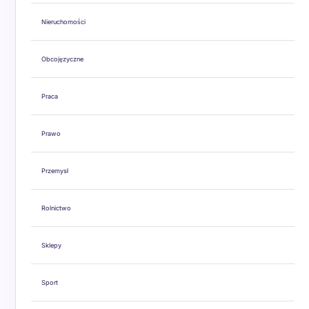
Nieruchomości
Obcojęzyczne
Praca
Prawo
Przemysł
Rolnictwo
Sklepy
Sport