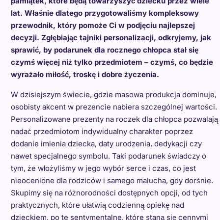
pamiątek, które będą towarzyszyć dziecku przez wiele
lat. Właśnie dlatego przygotowaliśmy kompleksowy
przewodnik, który pomoże Ci w podjęciu najlepszej
decyzji. Zgłębiając tajniki personalizacji, odkryjemy, jak
sprawić, by podarunek dla rocznego chłopca stał się
czymś więcej niż tylko przedmiotem – czymś, co będzie
wyrażało miłość, troskę i dobre życzenia.
W dzisiejszym świecie, gdzie masowa produkcja dominuje,
osobisty akcent w prezencie nabiera szczególnej wartości.
Personalizowane prezenty na roczek dla chłopca pozwalają
nadać przedmiotom indywidualny charakter poprzez
dodanie imienia dziecka, daty urodzenia, dedykacji czy
nawet specjalnego symbolu. Taki podarunek świadczy o
tym, że włożyliśmy w jego wybór serce i czas, co jest
nieocenione dla rodziców i samego malucha, gdy dorśnie.
Skupimy się na różnorodności dostępnych opcji, od tych
praktycznych, które ułatwią codzienną opiekę nad
dzieckiem, po te sentymentalne, które staną się cennymi