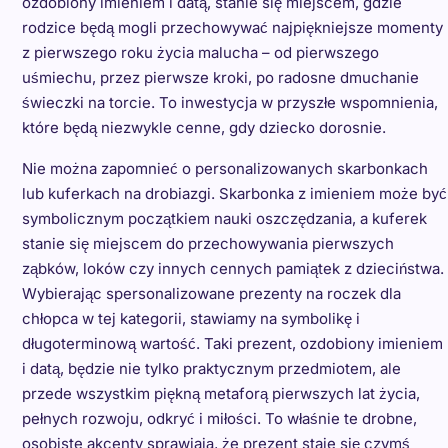
ozdobiony imieniem i datą, stanie się miejscem, gdzie
rodzice będą mogli przechowywać najpiękniejsze momenty
z pierwszego roku życia malucha – od pierwszego
uśmiechu, przez pierwsze kroki, po radosne dmuchanie
świeczki na torcie. To inwestycja w przyszłe wspomnienia,
które będą niezwykle cenne, gdy dziecko dorosnie.
Nie można zapomnieć o personalizowanych skarbonkach
lub kuferkach na drobiazgi. Skarbonka z imieniem może być
symbolicznym początkiem nauki oszczędzania, a kuferek
stanie się miejscem do przechowywania pierwszych
ząbków, loków czy innych cennych pamiątek z dzieciństwa.
Wybierając spersonalizowane prezenty na roczek dla
chłopca w tej kategorii, stawiamy na symbolikę i
długoterminową wartość. Taki prezent, ozdobiony imieniem
i datą, będzie nie tylko praktycznym przedmiotem, ale
przede wszystkim piękną metaforą pierwszych lat życia,
pełnych rozwoju, odkryć i miłości. To właśnie te drobne,
osobiste akcenty sprawiają, że prezent staje się czymś