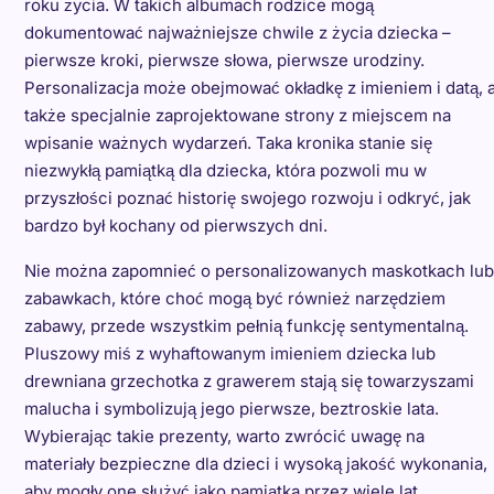
roku życia. W takich albumach rodzice mogą
dokumentować najważniejsze chwile z życia dziecka –
pierwsze kroki, pierwsze słowa, pierwsze urodziny.
Personalizacja może obejmować okładkę z imieniem i datą, 
także specjalnie zaprojektowane strony z miejscem na
wpisanie ważnych wydarzeń. Taka kronika stanie się
niezwykłą pamiątką dla dziecka, która pozwoli mu w
przyszłości poznać historię swojego rozwoju i odkryć, jak
bardzo był kochany od pierwszych dni.
Nie można zapomnieć o personalizowanych maskotkach lub
zabawkach, które choć mogą być również narzędziem
zabawy, przede wszystkim pełnią funkcję sentymentalną.
Pluszowy miś z wyhaftowanym imieniem dziecka lub
drewniana grzechotka z grawerem stają się towarzyszami
malucha i symbolizują jego pierwsze, beztroskie lata.
Wybierając takie prezenty, warto zwrócić uwagę na
materiały bezpieczne dla dzieci i wysoką jakość wykonania,
aby mogły one służyć jako pamiątka przez wiele lat.