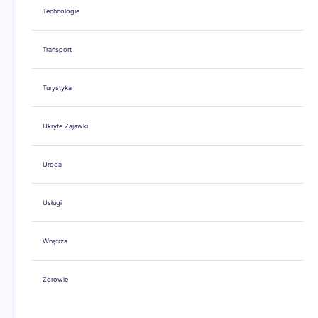
Technologie
Transport
Turystyka
Ukryte Zajawki
Uroda
Usługi
Wnętrza
Zdrowie