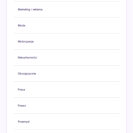
Marketing i reklama
Moda
Motoryzacja
Nieruchomości
Obcojęzyczne
Praca
Prawo
Przemysł