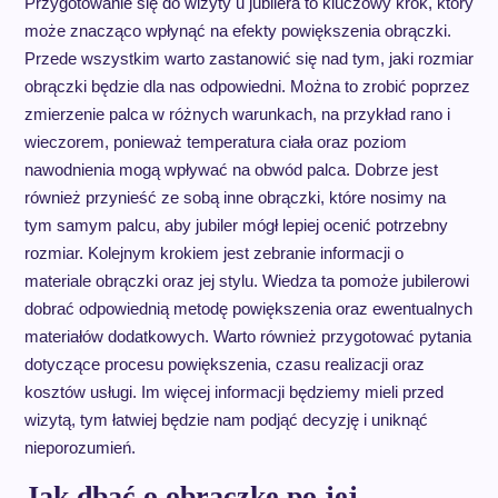
Przygotowanie się do wizyty u jubilera to kluczowy krok, który
może znacząco wpłynąć na efekty powiększenia obrączki.
Przede wszystkim warto zastanowić się nad tym, jaki rozmiar
obrączki będzie dla nas odpowiedni. Można to zrobić poprzez
zmierzenie palca w różnych warunkach, na przykład rano i
wieczorem, ponieważ temperatura ciała oraz poziom
nawodnienia mogą wpływać na obwód palca. Dobrze jest
również przynieść ze sobą inne obrączki, które nosimy na
tym samym palcu, aby jubiler mógł lepiej ocenić potrzebny
rozmiar. Kolejnym krokiem jest zebranie informacji o
materiale obrączki oraz jej stylu. Wiedza ta pomoże jubilerowi
dobrać odpowiednią metodę powiększenia oraz ewentualnych
materiałów dodatkowych. Warto również przygotować pytania
dotyczące procesu powiększenia, czasu realizacji oraz
kosztów usługi. Im więcej informacji będziemy mieli przed
wizytą, tym łatwiej będzie nam podjąć decyzję i uniknąć
nieporozumień.
Jak dbać o obrączkę po jej