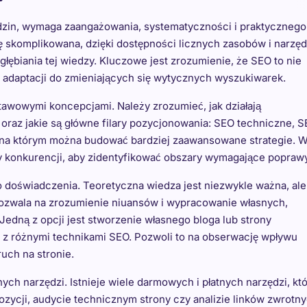
dzin, wymaga zaangażowania, systematyczności i praktycznego
 skomplikowana, dzięki dostępności licznych zasobów i narzęd
zgłębiania tej wiedzy. Kluczowe jest zrozumienie, że SEO to nie
i adaptacji do zmieniających się wytycznych wyszukiwarek.
awowymi koncepcjami. Należy zrozumieć, jak działają
y oraz jakie są główne filary pozycjonowania: SEO techniczne, 
 na którym można budować bardziej zaawansowane strategie. W
ony konkurencji, aby zidentyfikować obszary wymagające poprawy
 doświadczenia. Teoretyczna wiedza jest niezwykle ważna, ale
pozwala na zrozumienie niuansów i wypracowanie własnych,
edną z opcji jest stworzenie własnego bloga lub strony
 z różnymi technikami SEO. Pozwoli to na obserwację wpływu
uch na stronie.
ch narzędzi. Istnieje wiele darmowych i płatnych narzędzi, kt
zycji, audycie technicznym strony czy analizie linków zwrotny