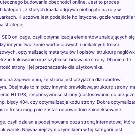
utecznego budowania obecności online. Jest to proces
h kategorii, z których każda odgrywa niebagatelną rolę w
arkach. Kluczowe jest podejście holistyczne, gdzie wszystkie 
ą strategię.
SEO on-page, czyli optymalizacja elementów znajdujących się
zy innymi: tworzenie wartościowych i unikalnych treści
wych, optymalizację meta tytułów i opisów, strukturę nagłów
nętrzne linkowanie oraz szybkość ładowania strony. Dbanie o te
tość strony i jej przeznaczenie dla użytkownika.
ono na zapewnieniu, że strona jest przyjazna dla robotów
. Obejmuje to między innymi: prawidłową strukturę strony, m
łączenie HTTPS, responsywność strony (dostosowanie do urządze
np. błędy 404, czy optymalizacja kodu strony. Dobra optymaliza
psze treści mogą nie zostać odpowiednio zaindeksowane.
, czyli działania podejmowane poza stroną internetową, które
ukiwarek. Najważniejszym czynnikiem w tej kategorii jest