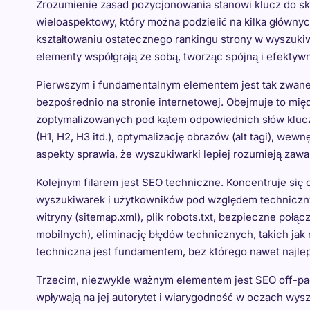
Zrozumienie zasad pozycjonowania stanowi klucz do sk
wieloaspektowy, który można podzielić na kilka głównyc
kształtowaniu ostatecznego rankingu strony w wyszukiw
elementy współgrają ze sobą, tworząc spójną i efektywn
Pierwszym i fundamentalnym elementem jest tak zwane 
bezpośrednio na stronie internetowej. Obejmuje to międ
zoptymalizowanych pod kątem odpowiednich słów kluczo
(H1, H2, H3 itd.), optymalizację obrazów (alt tagi), wew
aspekty sprawia, że wyszukiwarki lepiej rozumieją zawar
Kolejnym filarem jest SEO techniczne. Koncentruje się 
wyszukiwarek i użytkowników pod względem technicznym
witryny (sitemap.xml), plik robots.txt, bezpieczne po
mobilnych), eliminację błędów technicznych, takich jak 
techniczna jest fundamentem, bez którego nawet najle
Trzecim, niezwykle ważnym elementem jest SEO off-page
wpływają na jej autorytet i wiarygodność w oczach wysz