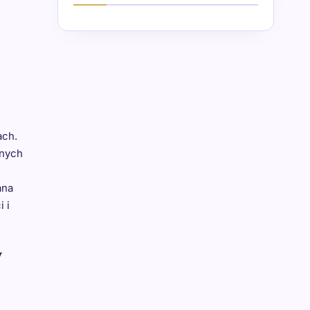
ach.
anych
ana
 i
w