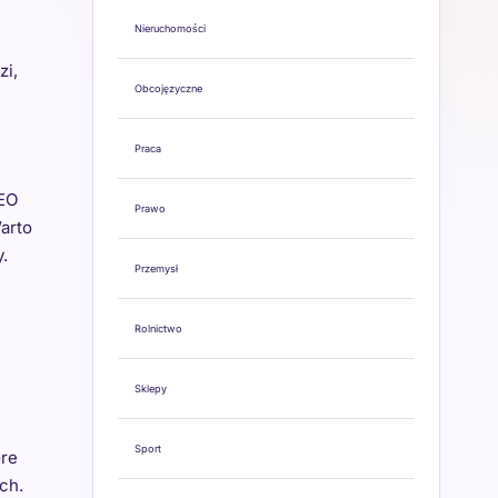
Nieruchomości
zi,
Obcojęzyczne
Praca
SEO
Prawo
arto
.
Przemysł
Rolnictwo
Sklepy
Sport
óre
ch.