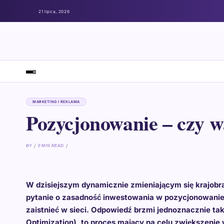
21 lipca, 2026
MARKETING I REKLAMA
Pozycjonowanie – czy wa
BY
0 MIN READ
W dzisiejszym dynamicznie zmieniającym się krajobra
pytanie o zasadność inwestowania w pozycjonowanie 
zaistnieć w sieci. Odpowiedź brzmi jednoznacznie ta
Optimization), to proces mający na celu zwiększenie