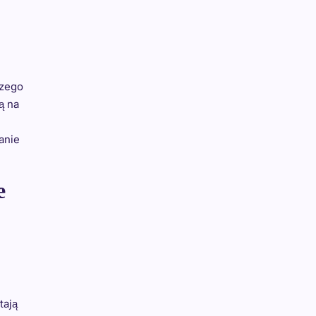
czego
ą na
anie
e
tają