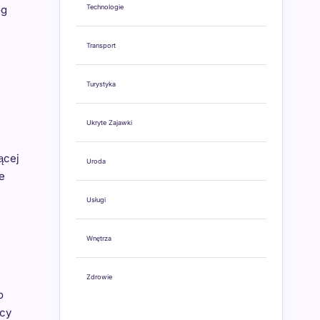
og
Technologie
Transport
Turystyka
Ukryte Zajawki
ącej
Uroda
e
Usługi
Wnętrza
Zdrowie
o
ący