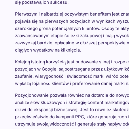
się podstawą ich sukcesu.
Pierwszym i najbardziej oczywistym benefitem jest zna
pojawia się na pierwszych pozycjach w wynikach wyszuki
szerokiego grona potencjalnych klientów. Osoby te akty
zaawansowanym etapie ścieżki zakupowej i mają wysoki
zazwyczaj bardziej opłacalne w dłuższej perspektywie
ciągłych wydatków na kliknięcia.
Kolejną istotną korzyścią jest budowanie silnej i rozpoz
pozycjach w Google, są postrzegane przez użytkownikó
zaufanie, wiarygodność i świadomość marki wśród poten
większą lojalność klientów i preferowanie danej marki
Pozycjonowanie pozwala również na dotarcie do nowyc
analizę słów kluczowych i strategię content marketing
drzwi do ekspansji biznesowej. Jest to również skute
przeciwieństwie do kampanii PPC, które generują ruch 
utrzymuje swoją widoczność i generuje stały napływ od