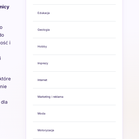
nicy
Edukacja
do
Geologia
do
ość i
Hobby
i
Imprezy
które
Internet
nie
Marketing i reklama
 dla
Moda
Motoryzacja