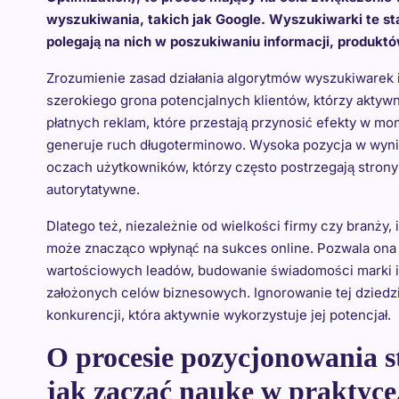
wyszukiwania, takich jak Google. Wyszukiwarki te st
polegają na nich w poszukiwaniu informacji, produktó
Zrozumienie zasad działania algorytmów wyszukiwarek 
szerokiego grona potencjalnych klientów, którzy aktywn
płatnych reklam, które przestają przynosić efekty w m
generuje ruch długoterminowo. Wysoka pozycja w wyni
oczach użytkowników, którzy często postrzegają strony 
autorytatywne.
Dlatego też, niezależnie od wielkości firmy czy branży
może znacząco wpłynąć na sukces online. Pozwala ona n
wartościowych leadów, budowanie świadomości marki i 
założonych celów biznesowych. Ignorowanie tej dziedz
konkurencji, która aktywnie wykorzystuje jej potencjał.
O procesie pozycjonowania st
jak zacząć naukę w praktyce