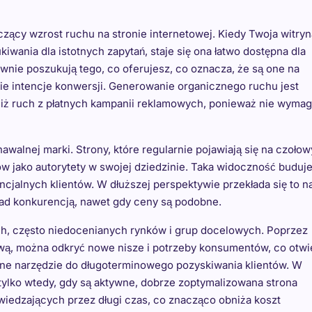
czący wzrost ruchu na stronie internetowej. Kiedy Twoja witryn
wania dla istotnych zapytań, staje się ona łatwo dostępna dla
wnie poszukują tego, co oferujesz, co oznacza, że są one na
e intencje konwersji. Generowanie organicznego ruchu jest
 niż ruch z płatnych kampanii reklamowych, ponieważ nie wyma
nawalnej marki. Strony, które regularnie pojawiają się na czoło
w jako autorytety w swojej dziedzinie. Taka widoczność buduj
cjalnych klientów. W dłuższej perspektywie przekłada się to n
 nad konkurencją, nawet gdy ceny są podobne.
h, często niedocenianych rynków i grup docelowych. Poprzez
ową, można odkryć nowe nisze i potrzeby konsumentów, co otwi
czne narzędzie do długoterminowego pozyskiwania klientów. W
tylko wtedy, gdy są aktywne, dobrze zoptymalizowana strona
wiedzających przez długi czas, co znacząco obniża koszt