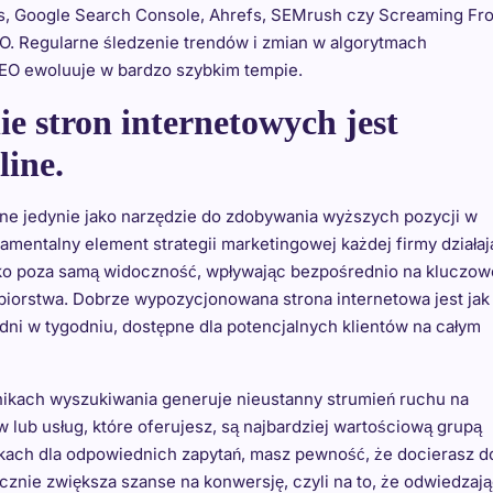
ics, Google Search Console, Ahrefs, SEMrush czy Screaming Fr
. Regularne śledzenie trendów i zmian w algorytmach
SEO ewoluuje w bardzo szybkim tempie.
e stron internetowych jest
ine.
ne jedynie jako narzędzie do zdobywania wyższych pozycji w
mentalny element strategii marketingowej każdej firmy działaj
eko poza samą widoczność, wpływając bezpośrednio na kluczow
biorstwa. Dobrze wypozycjonowana strona internetowa jest jak
 dni w tygodniu, dostępne dla potencjalnych klientów na całym
ikach wyszukiwania generuje nieustanny strumień ruchu na
 lub usług, które oferujesz, są najbardziej wartościową grupą
kach dla odpowiednich zapytań, masz pewność, że docierasz d
cznie zwiększa szanse na konwersję, czyli na to, że odwiedzaj