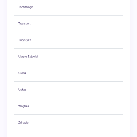
Technologie
Transport
Turystyka
Ukryte Zajawki
Uroda
Usługi
Wnętrza
Zdrowie