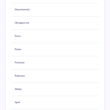
Nieruchomości
Obcojęzyczne
Praca
Prawo
Przemysł
Rolnictwo
Sklepy
Sport