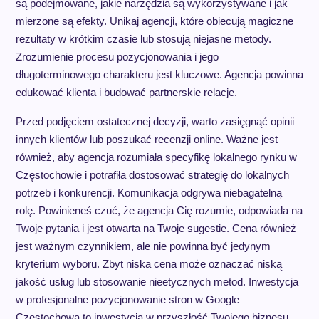
są podejmowane, jakie narzędzia są wykorzystywane i jak
mierzone są efekty. Unikaj agencji, które obiecują magiczne
rezultaty w krótkim czasie lub stosują niejasne metody.
Zrozumienie procesu pozycjonowania i jego
długoterminowego charakteru jest kluczowe. Agencja powinna
edukować klienta i budować partnerskie relacje.
Przed podjęciem ostatecznej decyzji, warto zasięgnąć opinii
innych klientów lub poszukać recenzji online. Ważne jest
również, aby agencja rozumiała specyfikę lokalnego rynku w
Częstochowie i potrafiła dostosować strategię do lokalnych
potrzeb i konkurencji. Komunikacja odgrywa niebagatelną
rolę. Powinieneś czuć, że agencja Cię rozumie, odpowiada na
Twoje pytania i jest otwarta na Twoje sugestie. Cena również
jest ważnym czynnikiem, ale nie powinna być jedynym
kryterium wyboru. Zbyt niska cena może oznaczać niską
jakość usług lub stosowanie nieetycznych metod. Inwestycja
w profesjonalne pozycjonowanie stron w Google
Częstochowa to inwestycja w przyszłość Twojego biznesu,