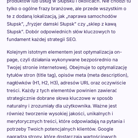
produktów lub usług w Słupsku i okolicach. Nie chodzi tu
tylko o ogólne frazy branżowe, ale przede wszystkim o
te z dodaną lokalizacją, jak „naprawa samochodów
Słupsk”, „fryzjer damski Słupsk” czy „sklep z kawą
Słupsk”. Dobór odpowiednich słów kluczowych to
fundament każdej strategii SEO.
Kolejnym istotnym elementem jest optymalizacja on-
page, czyli działania wykonywane bezpośrednio na
Twojej stronie internetowej. Obejmuje to optymalizację
tytułów stron (title tag), opisów meta (meta description),
nagłówków (H1, H2, H3), adresów URL oraz oczywiście
treści. Każdy z tych elementów powinien zawierać
strategicznie dobrane słowa kluczowe w sposób
naturalny i zrozumiały dla użytkownika. Ważne jest
również tworzenie wysokiej jakości, unikalnych i
merytorycznych treści, które odpowiadają na pytania i
potrzeby Twoich potencjalnych klientów. Google
nagradza strony, które dostarczają wartościowych