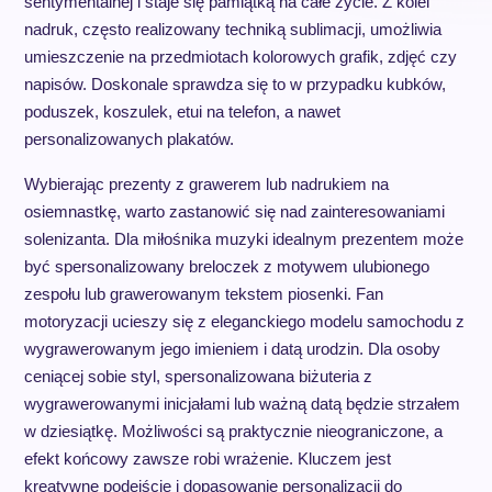
sentymentalnej i staje się pamiątką na całe życie. Z kolei
nadruk, często realizowany techniką sublimacji, umożliwia
umieszczenie na przedmiotach kolorowych grafik, zdjęć czy
napisów. Doskonale sprawdza się to w przypadku kubków,
poduszek, koszulek, etui na telefon, a nawet
personalizowanych plakatów.
Wybierając prezenty z grawerem lub nadrukiem na
osiemnastkę, warto zastanowić się nad zainteresowaniami
solenizanta. Dla miłośnika muzyki idealnym prezentem może
być spersonalizowany breloczek z motywem ulubionego
zespołu lub grawerowanym tekstem piosenki. Fan
motoryzacji ucieszy się z eleganckiego modelu samochodu z
wygrawerowanym jego imieniem i datą urodzin. Dla osoby
ceniącej sobie styl, spersonalizowana biżuteria z
wygrawerowanymi inicjałami lub ważną datą będzie strzałem
w dziesiątkę. Możliwości są praktycznie nieograniczone, a
efekt końcowy zawsze robi wrażenie. Kluczem jest
kreatywne podejście i dopasowanie personalizacji do