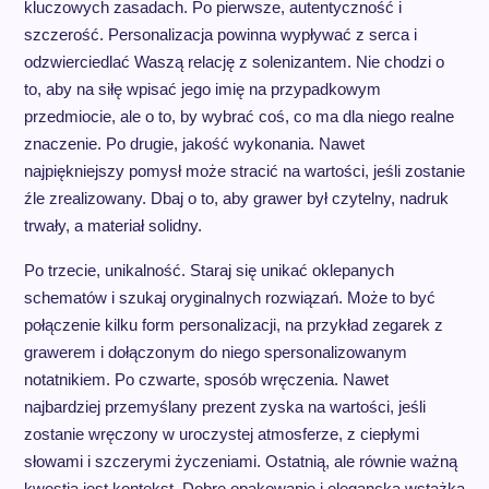
kluczowych zasadach. Po pierwsze, autentyczność i
szczerość. Personalizacja powinna wypływać z serca i
odzwierciedlać Waszą relację z solenizantem. Nie chodzi o
to, aby na siłę wpisać jego imię na przypadkowym
przedmiocie, ale o to, by wybrać coś, co ma dla niego realne
znaczenie. Po drugie, jakość wykonania. Nawet
najpiękniejszy pomysł może stracić na wartości, jeśli zostanie
źle zrealizowany. Dbaj o to, aby grawer był czytelny, nadruk
trwały, a materiał solidny.
Po trzecie, unikalność. Staraj się unikać oklepanych
schematów i szukaj oryginalnych rozwiązań. Może to być
połączenie kilku form personalizacji, na przykład zegarek z
grawerem i dołączonym do niego spersonalizowanym
notatnikiem. Po czwarte, sposób wręczenia. Nawet
najbardziej przemyślany prezent zyska na wartości, jeśli
zostanie wręczony w uroczystej atmosferze, z ciepłymi
słowami i szczerymi życzeniami. Ostatnią, ale równie ważną
kwestią jest kontekst. Dobre opakowanie i elegancka wstążka