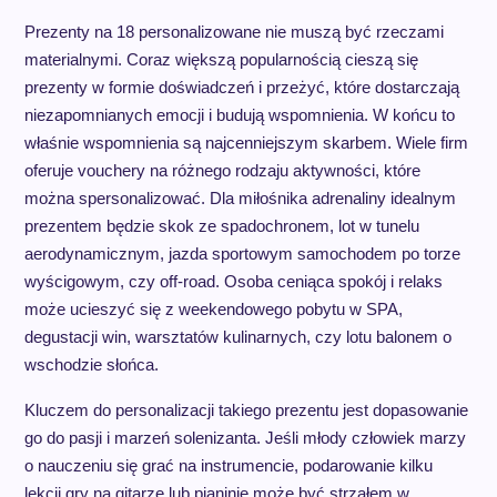
Prezenty na 18 personalizowane nie muszą być rzeczami
materialnymi. Coraz większą popularnością cieszą się
prezenty w formie doświadczeń i przeżyć, które dostarczają
niezapomnianych emocji i budują wspomnienia. W końcu to
właśnie wspomnienia są najcenniejszym skarbem. Wiele firm
oferuje vouchery na różnego rodzaju aktywności, które
można spersonalizować. Dla miłośnika adrenaliny idealnym
prezentem będzie skok ze spadochronem, lot w tunelu
aerodynamicznym, jazda sportowym samochodem po torze
wyścigowym, czy off-road. Osoba ceniąca spokój i relaks
może ucieszyć się z weekendowego pobytu w SPA,
degustacji win, warsztatów kulinarnych, czy lotu balonem o
wschodzie słońca.
Kluczem do personalizacji takiego prezentu jest dopasowanie
go do pasji i marzeń solenizanta. Jeśli młody człowiek marzy
o nauczeniu się grać na instrumencie, podarowanie kilku
lekcji gry na gitarze lub pianinie może być strzałem w