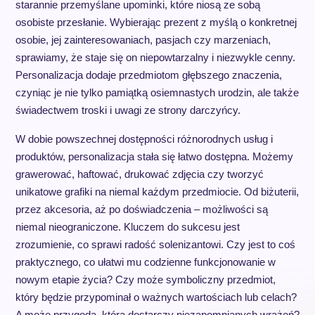
starannie przemyślane upominki, które niosą ze sobą
osobiste przesłanie. Wybierając prezent z myślą o konkretnej
osobie, jej zainteresowaniach, pasjach czy marzeniach,
sprawiamy, że staje się on niepowtarzalny i niezwykle cenny.
Personalizacja dodaje przedmiotom głębszego znaczenia,
czyniąc je nie tylko pamiątką osiemnastych urodzin, ale także
świadectwem troski i uwagi ze strony darczyńcy.
W dobie powszechnej dostępności różnorodnych usług i
produktów, personalizacja stała się łatwo dostępna. Możemy
grawerować, haftować, drukować zdjęcia czy tworzyć
unikatowe grafiki na niemal każdym przedmiocie. Od biżuterii,
przez akcesoria, aż po doświadczenia – możliwości są
niemal nieograniczone. Kluczem do sukcesu jest
zrozumienie, co sprawi radość solenizantowi. Czy jest to coś
praktycznego, co ułatwi mu codzienne funkcjonowanie w
nowym etapie życia? Czy może symboliczny przedmiot,
który będzie przypominał o ważnych wartościach lub celach?
A może przygoda, która dostarczy niezapomnianych wrażeń?