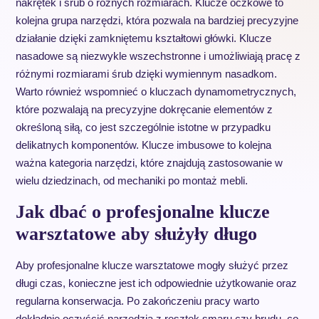
nakrętek i śrub o różnych rozmiarach. Klucze oczkowe to
kolejna grupa narzędzi, która pozwala na bardziej precyzyjne
działanie dzięki zamkniętemu kształtowi główki. Klucze
nasadowe są niezwykle wszechstronne i umożliwiają pracę z
różnymi rozmiarami śrub dzięki wymiennym nasadkom.
Warto również wspomnieć o kluczach dynamometrycznych,
które pozwalają na precyzyjne dokręcanie elementów z
określoną siłą, co jest szczególnie istotne w przypadku
delikatnych komponentów. Klucze imbusowe to kolejna
ważna kategoria narzędzi, które znajdują zastosowanie w
wielu dziedzinach, od mechaniki po montaż mebli.
Jak dbać o profesjonalne klucze
warsztatowe aby służyły długo
Aby profesjonalne klucze warsztatowe mogły służyć przez
długi czas, konieczne jest ich odpowiednie użytkowanie oraz
regularna konserwacja. Po zakończeniu pracy warto
dokładnie oczyścić narzędzia z resztek smaru czy brudu, co