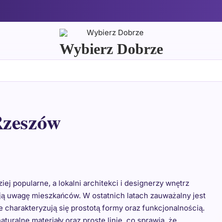
Wybierz Dobrze
Rzeszów
ej popularne, a lokalni architekci i designerzy wnętrz
ą uwagę mieszkańców. W ostatnich latach zauważalny jest
e charakteryzują się prostotą formy oraz funkcjonalnością.
turalne materiały oraz proste linie, co sprawia, że