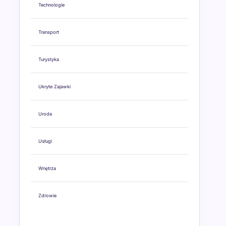
Technologie
Transport
Turystyka
Ukryte Zajawki
Uroda
Usługi
Wnętrza
Zdrowie