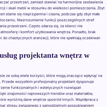
aczać przestrzeń, zamiast stawiać na harmonijne zestawienia
cji i skali mebli w stosunku do wielkości pomieszczenia. Zbyt
ń stanie się nieprzyjemna i ciasna, podczas gdy zbyt małe
oczeniu. Niezrozumienie funkcji poszczególnych stref
a przestrzeni. Często zdarza się, że klienci nie
atmosferę i komfort użytkowania wnętrza. Ponadto, brak
ć do chaotycznych aranżacji, które nie spełniają oczekiwań
z usług projektanta wnętrz w
esie ze sobą wiele korzyści, które mogą znacząco wpłynąć na
i. Przede wszystkim profesjonalny projektant dysponuje
zenie funkcjonalnych i estetycznych rozwiązań
ięki znajomości najnowszych trendów oraz materiałów,
które wyróżnią dane wnętrze spośród innych. Współpraca z
iknąć stresu związanego z samodzielnym poszukiwaniem