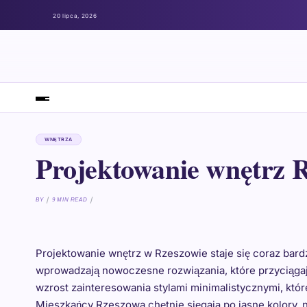
20 lipca, 2026
WNĘTRZA
Projektowanie wnętrz 
BY
9 MIN READ
Projektowanie wnętrz w Rzeszowie staje się coraz bardzi
wprowadzają nowoczesne rozwiązania, które przyciągaj
wzrost zainteresowania stylami minimalistycznymi, któr
Mieszkańcy Rzeszowa chętnie sięgają po jasne kolory, na