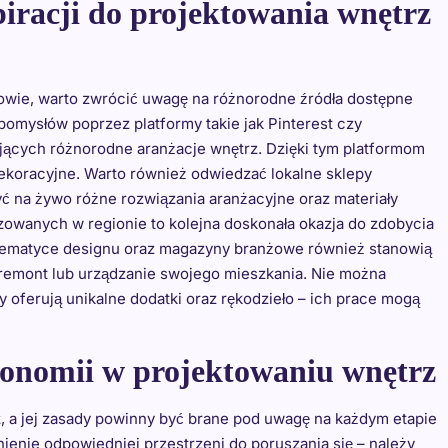
spiracji do projektowania wnętrz
zowie, warto zwrócić uwagę na różnorodne źródła dostępne
o pomysłów poprzez platformy takie jak Pinterest czy
ających różnorodne aranżacje wnętrz. Dzięki tym platformom
ekoracyjne. Warto również odwiedzać lokalne sklepy
 na żywo różne rozwiązania aranżacyjne oraz materiały
zowanych w regionie to kolejna doskonała okazja do zdobycia
o tematyce designu oraz magazyny branżowe również stanowią
h remont lub urządzanie swojego mieszkania. Nie można
y oferują unikalne dodatki oraz rękodzieło – ich prace mogą
gonomii w projektowaniu wnętrz
, a jej zasady powinny być brane pod uwagę na każdym etapie
ienie odpowiedniej przestrzeni do poruszania się – należy