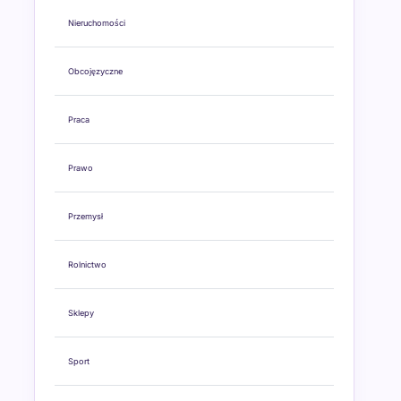
Nieruchomości
Obcojęzyczne
Praca
Prawo
Przemysł
Rolnictwo
Sklepy
Sport