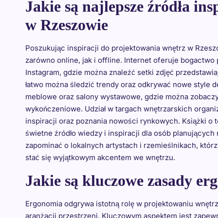
Jakie są najlepsze źródła in
w Rzeszowie
Poszukując inspiracji do projektowania wnętrz w Rzes
zarówno online, jak i offline. Internet oferuje bogactw
Instagram, gdzie można znaleźć setki zdjęć przedstawi
łatwo można śledzić trendy oraz odkrywać nowe style d
meblowe oraz salony wystawowe, gdzie można zobaczyć
wykończeniowe. Udział w targach wnętrzarskich organi
inspiracji oraz poznania nowości rynkowych. Książki 
świetne źródło wiedzy i inspiracji dla osób planującyc
zapominać o lokalnych artystach i rzemieślnikach, którz
stać się wyjątkowym akcentem we wnętrzu.
Jakie są kluczowe zasady er
Ergonomia odgrywa istotną rolę w projektowaniu wnętrz
aranżacji przestrzeni. Kluczowym aspektem jest zapewn