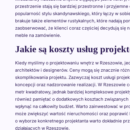
przestrzenie stają się bardziej przestronne i przyjemn
popularność stylu skandynawskiego, który łączy w sobi
brakuje także elementów rustykalnych, które nadają p
zaobserwować, że klienci coraz częściej decydują się n
meble na zamówienie.
Jakie są koszty usług proje
Kiedy myślimy o projektowaniu wnętrz w Rzeszowie, je
architektów i designerów. Ceny mogą się znacznie różn
skomplikowania projektu. Zazwyczaj koszt usługi projek
koncepcji oraz nadzorowanie realizacji. W Rzeszowie ce
metr kwadratowy, jednak bardziej kompleksowe projekt
również pamiętać o dodatkowych kosztach związanych 
wpłynąć na całkowity budżet. Warto zainwestować w pr
może zwiększyć wartość nieruchomości oraz poprawić k
o wyborze konkretnego projektanta warto dokładnie prz
działających w Rzeszowie.