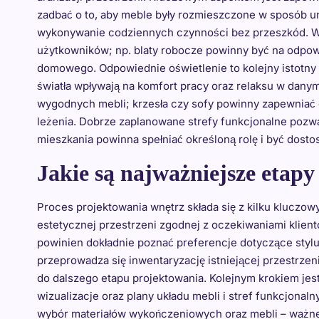
zadbać o to, aby meble były rozmieszczone w sposób 
wykonywanie codziennych czynności bez przeszkód. Wa
użytkowników; np. blaty robocze powinny być na odpowi
domowego. Odpowiednie oświetlenie to kolejny istotny
światła wpływają na komfort pracy oraz relaksu w dan
wygodnych mebli; krzesła czy sofy powinny zapewniać 
leżenia. Dobrze zaplanowane strefy funkcjonalne pozwa
mieszkania powinna spełniać określoną rolę i być dos
Jakie są najważniejsze etap
Proces projektowania wnętrz składa się z kilku kluczow
estetycznej przestrzeni zgodnej z oczekiwaniami klientó
powinien dokładnie poznać preferencje dotyczące styl
przeprowadza się inwentaryzację istniejącej przestrz
do dalszego etapu projektowania. Kolejnym krokiem jes
wizualizacje oraz plany układu mebli i stref funkcjonal
wybór materiałów wykończeniowych oraz mebli – ważne j