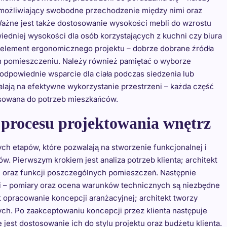
umożliwiający swobodne przechodzenie między nimi oraz
żne jest także dostosowanie wysokości mebli do wzrostu
edniej wysokości dla osób korzystających z kuchni czy biura
 element ergonomicznego projektu – dobrze dobrane źródła
ym pomieszczeniu. Należy również pamiętać o wyborze
odpowiednie wsparcie dla ciała podczas siedzenia lub
lają na efektywne wykorzystanie przestrzeni – każda część
tosowana do potrzeb mieszkańców.
y procesu projektowania wnętrz
ych etapów, które pozwalają na stworzenie funkcjonalnej i
w. Pierwszym krokiem jest analiza potrzeb klienta; architekt
u oraz funkcji poszczególnych pomieszczeń. Następnie
eni – pomiary oraz ocena warunków technicznych są niezbędne
t opracowanie koncepcji aranżacyjnej; architekt tworzy
nych. Po zaakceptowaniu koncepcji przez klienta następuje
est dostosowanie ich do stylu projektu oraz budżetu klienta.