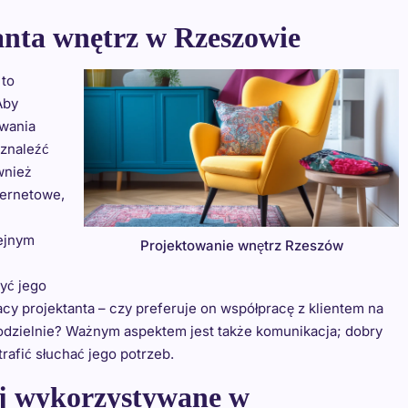
anta wnętrz w Rzeszowie
 to
Aby
iwania
 znaleźć
wnież
ternetowe,
ejnym
Projektowanie wnętrz Rzeszów
yć jego
acy projektanta – czy preferuje on współpracę z klientem na
amodzielnie? Ważnym aspektem jest także komunikacja; dobry
trafić słuchać jego potrzeb.
iej wykorzystywane w