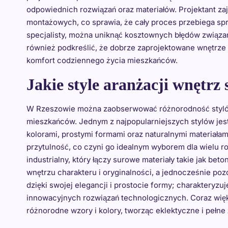
odpowiednich rozwiązań oraz materiałów. Projektant za
montażowych, co sprawia, że cały proces przebiega sp
specjalisty, można uniknąć kosztownych błędów związa
również podkreślić, że dobrze zaprojektowane wnętrz
komfort codziennego życia mieszkańców.
Jakie style aranżacji wnętrz
W Rzeszowie można zaobserwować różnorodność stylów 
mieszkańców. Jednym z najpopularniejszych stylów jest 
kolorami, prostymi formami oraz naturalnymi materiała
przytulność, co czyni go idealnym wyborem dla wielu ro
industrialny, który łączy surowe materiały takie jak bet
wnętrzu charakteru i oryginalności, a jednocześnie po
dzięki swojej elegancji i prostocie formy; charakteryz
innowacyjnych rozwiązań technologicznych. Coraz większ
różnorodne wzory i kolory, tworząc eklektyczne i pełne 