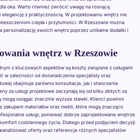
e dla oka. Warto również zwrócić uwagę na rosnącą
e elegancję z praktycznością. W projektowaniu wnętrz nie
omieszczeniom ciepła i przytulności. W Rzeszowie można
a personalizację swoich wnętrz poprzez unikalne dodatki i
ktowania wnętrz w Rzeszowie
dnym z kluczowych aspektów są koszty związane z usługami
ić w zależności od doświadczenia specjalisty oraz
towej obejmuje zarówno konsultacje, jak i stworzenie
ny za usługi projektowe zaczynają się od kilku złotych za
y mogą osiągać znacznie wyższe stawki. Klienci powinni
z zakupem materiałów oraz mebli, które mogą znacząco
ofesjonalne usługi, ponieważ dobrze zaprojektowane wnętrze
omfort codziennego życia. Dlatego przed podjęciem decyzji
eanalizować oferty oraz referencje różnych specjalistów