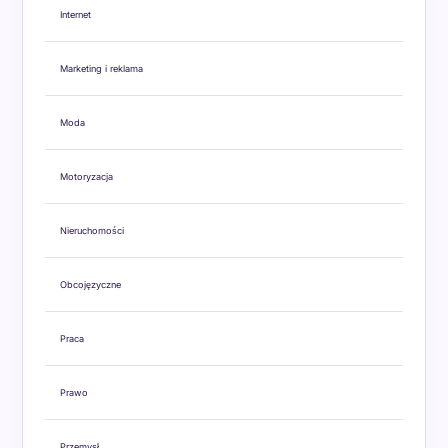
Internet
Marketing i reklama
Moda
Motoryzacja
Nieruchomości
Obcojęzyczne
Praca
Prawo
Przemysł