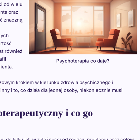
i od wielu
nta oraz
ać znaczną
nych
rtość
st również
fił
Psychoterapia co daje?
ienta.
uczowym krokiem w kierunku zdrowia psychicznego i
nny i to, co działa dla jednej osoby, niekoniecznie musi
terapeutyczny i co go
i do kilku lat, w zależności od rodzaju problemu oraz celów