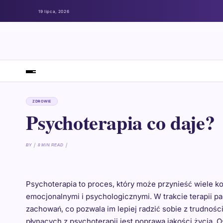
19 lipca, 2026
ZDROWIE
Psychoterapia co daje?
BY
8 MIN READ
Psychoterapia to proces, który może przynieść wiele 
emocjonalnymi i psychologicznymi. W trakcie terapii p
zachowań, co pozwala im lepiej radzić sobie z trudnoś
płynących z psychoterapii jest poprawa jakości życia. 