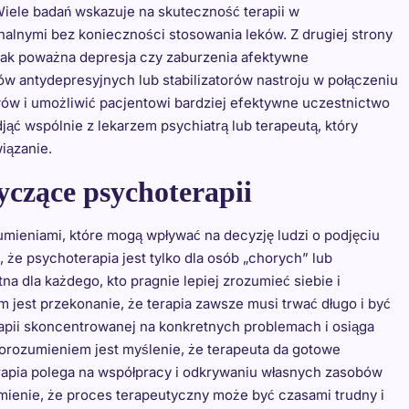
iele badań wskazuje na skuteczność terapii w
lnymi bez konieczności stosowania leków. Z drugiej strony
jak poważna depresja czy zaburzenia afektywne
w antydepresyjnych lub stabilizatorów nastroju w połączeniu
ów i umożliwić pacjentowi bardziej efektywne uczestnictwo
djąć wspólnie z lekarzem psychiatrą lub terapeutą, który
iązanie.
tyczące psychoterapii
umieniami, które mogą wpływać na decyzję ludzi o podjęciu
 że psychoterapia jest tylko dla osób „chorych” lub
a dla każdego, kto pragnie lepiej zrozumieć siebie i
 jest przekonanie, że terapia zawsze musi trwać długo i być
apii skoncentrowanej na konkretnych problemach i osiąga
porozumieniem jest myślenie, że terapeuta da gotowe
erapia polega na współpracy i odkrywaniu własnych zasobów
umienie, że proces terapeutyczny może być czasami trudny i