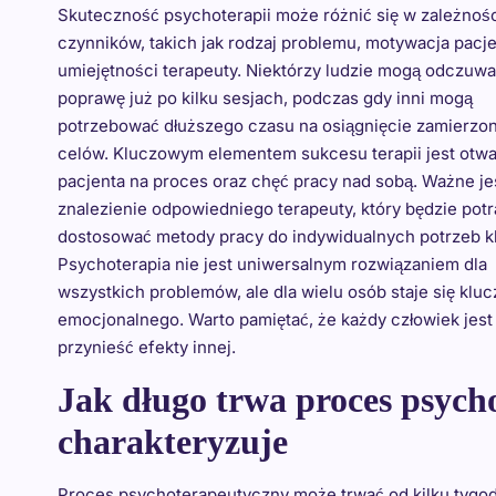
Skuteczność psychoterapii może różnić się w zależnośc
czynników, takich jak rodzaj problemu, motywacja pacje
umiejętności terapeuty. Niektórzy ludzie mogą odczuw
poprawę już po kilku sesjach, podczas gdy inni mogą
potrzebować dłuższego czasu na osiągnięcie zamierzo
celów. Kluczowym elementem sukcesu terapii jest otwa
pacjenta na proces oraz chęć pracy nad sobą. Ważne je
znalezienie odpowiedniego terapeuty, który będzie potra
dostosować metody pracy do indywidualnych potrzeb kl
Psychoterapia nie jest uniwersalnym rozwiązaniem dla
wszystkich problemów, ale dla wielu osób staje się kl
emocjonalnego. Warto pamiętać, że każdy człowiek jest i
przynieść efekty innej.
Jak długo trwa proces psycho
charakteryzuje
Proces psychoterapeutyczny może trwać od kilku tygodn