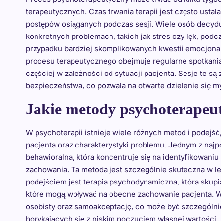
terapeutycznych. Czas trwania terapii jest często usta
postępów osiąganych podczas sesji. Wiele osób decydu
konkretnych problemach, takich jak stres czy lęk, po
przypadku bardziej skomplikowanych kwestii emocjona
procesu terapeutycznego obejmuje regularne spotkania 
częściej w zależności od sytuacji pacjenta. Sesje te s
bezpieczeństwa, co pozwala na otwarte dzielenie się my
Jakie metody psychoterapeut
W psychoterapii istnieje wiele różnych metod i podejś
pacjenta oraz charakterystyki problemu. Jednym z najp
behawioralna, która koncentruje się na identyfikowan
zachowania. Ta metoda jest szczególnie skuteczna w le
podejściem jest terapia psychodynamiczna, która skup
które mogą wpływać na obecne zachowanie pacjenta. W t
osobisty oraz samoakceptację, co może być szczególn
borykających się z niskim poczuciem własnej wartości. I