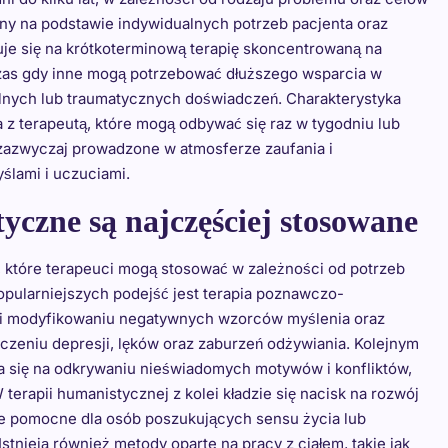
lany na podstawie indywidualnych potrzeb pacjenta oraz
je się na krótkoterminową terapię skoncentrowaną na
dczas gdy inne mogą potrzebować dłuższego wsparcia w
lnych lub traumatycznych doświadczeń. Charakterystyka
z terapeutą, które mogą odbywać się raz w tygodniu lub
ą zazwyczaj prowadzone w atmosferze zaufania i
ślami i uczuciami.
yczne są najczęściej stosowane
ć, które terapeuci mogą stosować w zależności od potrzeb
opularniejszych podejść jest terapia poznawczo-
iu i modyfikowaniu negatywnych wzorców myślenia oraz
czeniu depresji, lęków oraz zaburzeń odżywiania. Kolejnym
ia się na odkrywaniu nieświadomych motywów i konfliktów,
erapii humanistycznej z kolei kładzie się nacisk na rozwój
ie pomocne dla osób poszukujących sensu życia lub
stnieją również metody oparte na pracy z ciałem, takie jak