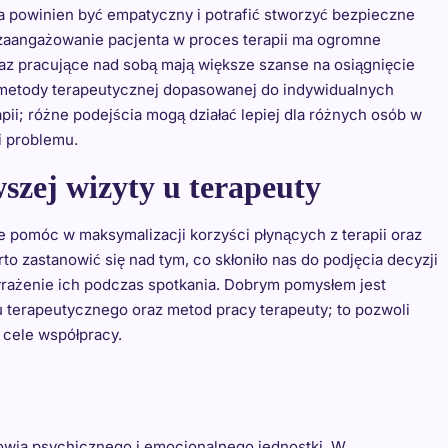
ta powinien być empatyczny i potrafić stworzyć bezpieczne
 zaangażowanie pacjenta w proces terapii ma ogromne
az pracujące nad sobą mają większe szanse na osiągnięcie
metody terapeutycznej dopasowanej do indywidualnych
ii; różne podejścia mogą działać lepiej dla różnych osób w
i problemu.
szej wizyty u terapeuty
e pomóc w maksymalizacji korzyści płynących z terapii oraz
o zastanowić się nad tym, co skłoniło nas do podjęcia decyzji
wyrażenie ich podczas spotkania. Dobrym pomysłem jest
 terapeutycznego oraz metod pracy terapeuty; to pozwoli
 cele współpracy.
rowia psychicznego i emocjonalnego jednostki. W