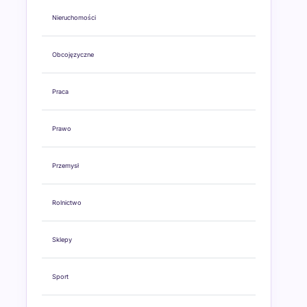
Nieruchomości
Obcojęzyczne
Praca
Prawo
Przemysł
Rolnictwo
Sklepy
Sport