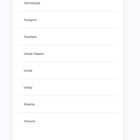
Technologie
Transport
Turystyka
Ukryte Zajawki
Uroda
Usługi
Wnętrza
Zdrowie