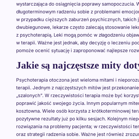
wystarczająca do osiągnięcia poprawy samopoczucia. W
długoterminowym radzeniu sobie z problemami emocjona
w przypadku cięższych zaburzeń psychicznych, takich 
dwubiegunowe, lekarze często zalecają stosowanie lekó
z psychoterapią. Leki mogą pomóc w złagodzeniu objaw
w terapii. Ważne jest jednak, aby decyzję o leczeniu po
pomoże ocenić sytuację i zaproponować najlepsze rozw
Jakie są najczęstsze mity do
Psychoterapia otoczona jest wieloma mitami i nieporoz
terapii. Jednym z najczęstszych mitów jest przekonanie,
„szalonych”. W rzeczywistości terapia może być korzystn
poprawić jakość swojego życia. Innym popularnym mitem
kosztowna. Wiele osób korzysta z krótkoterminowej ter
pozytywne rezultaty już po kilku sesjach. Kolejnym nie
rozwiązania na problemy pacjenta; w rzeczywistości t
oraz strategii radzenia sobie. Ważne jest również zroz