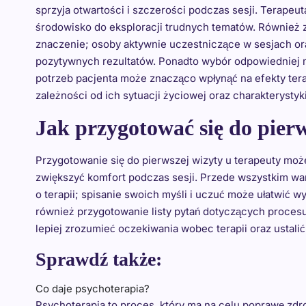
sprzyja otwartości i szczerości podczas sesji. Terapeu
środowisko do eksploracji trudnych tematów. Również
znaczenie; osoby aktywnie uczestniczące w sesjach or
pozytywnych rezultatów. Ponadto wybór odpowiedniej 
potrzeb pacjenta może znacząco wpłynąć na efekty terap
zależności od ich sytuacji życiowej oraz charakterystyk
Jak przygotować się do pierw
Przygotowanie się do pierwszej wizyty u terapeuty moż
zwiększyć komfort podczas sesji. Przede wszystkim wart
o terapii; spisanie swoich myśli i uczuć może ułatwić 
również przygotowanie listy pytań dotyczących procesu
lepiej zrozumieć oczekiwania wobec terapii oraz ustalić
Sprawdź także:
Co daje psychoterapia?
Psychoterapia to proces, który ma na celu poprawę zd