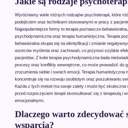
Jakie są rodzaje psychoterapi
Wyróżniamy wiele różnych rodzajów psychoterapii, które róż
podejściem oraz technikami stosowanymi w pracy z pacjen
Najpopularniejsze formy to terapia poznawczo-behawioralna,
psychodynamiczna oraz terapia humanistyczna. Terapia po
behawioralna skupia się na identyfikacji i zmianie negatywny
wzorców myślenia oraz zachowań, co przynosi szybkie efekt
pacjentów. Z kolei terapia psychodynamiczna bada nieświa
procesy oraz konflikty wewnętrzne, co może prowadzić do 
zrozumienia siebie i swoich emocji. Terapia humanistyczna 
koncentruje się na rozwoju osobistym oraz poszukiwaniu se
Każda z tych metod ma swoje zalety i może być skuteczna w
przed rozpoczęciem terapii skonsultować się z terapeutą i w
emocjonalnymi.
Dlaczego warto zdecydować s
wsparcia?