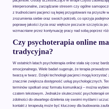
pacjentów. Osoby uczestniczące w terapii często zauważają 
interpersonalne, zarządzanie stresem czy ogólne samopocz
z trudnościami pacjenci są lepiej przygotowani na przyszł
zrozumienia siebie oraz swoich potrzeb, co sprzyja podejm
poprawę jakości życia oraz większe poczucie szczęścia po 
wzmacniane przez kontynuację pracy nad sobą poprzez róż
Czy psychoterapia online ma
tradycyjna?
W ostatnich latach psychoterapia online stała się coraz bar
emocjonalnego. Wiele badań sugeruje, że terapia prowadzona
twarzą w twarz. Dzięki technologii pacjenci mogą korzystać
znacznie zwiększa dostępność usług psychologicznych. Ter
terminów spotkań oraz formatu komunikacji – można wybier
czatem tekstowym. Jednakże skuteczność psychoterapii onli
zdolności do otwartego dzielenia się swoimi myślami i uczu
kontakt z terapeutą może być kluczowy dla budowania zaufan