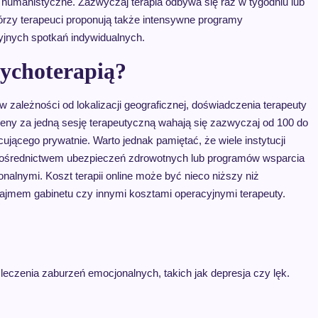
humanistyczne. Zazwyczaj terapia odbywa się raz w tygodniu lub
tórzy terapeuci proponują także intensywne programy
cyjnych spotkań indywidualnych.
sychoterapią?
 zależności od lokalizacji geograficznej, doświadczenia terapeuty
 ceny za jedną sesję terapeutyczną wahają się zazwyczaj od 100 do
ującego prywatnie. Warto jednak pamiętać, że wiele instytucji
 pośrednictwem ubezpieczeń zdrowotnych lub programów wsparcia
alnymi. Koszt terapii online może być nieco niższy niż
ajmem gabinetu czy innymi kosztami operacyjnymi terapeuty.
eczenia zaburzeń emocjonalnych, takich jak depresja czy lęk.