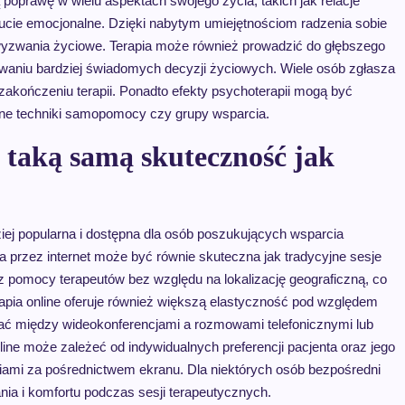
poprawę w wielu aspektach swojego życia, takich jak relacje
ucie emocjonalne. Dzięki nabytym umiejętnościom radzenia sobie
e wyzwania życiowe. Terapia może również prowadzić do głębszego
owaniu bardziej świadomych decyzji życiowych. Wiele osób zgłasza
zakończeniu terapii. Ponadto efekty psychoterapii mogą być
ne techniki samopomocy czy grupy wsparcia.
 taką samą skuteczność jak
dziej popularna i dostępna dla osób poszukujących wsparcia
 przez internet może być równie skuteczna jak tradycyjne sesje
 z pomocy terapeutów bez względu na lokalizację geograficzną, co
apia online oferuje również większą elastyczność pod względem
ać między wideokonferencjami a rozmowami telefonicznymi lub
ne może zależeć od indywidualnych preferencji pacjenta oraz jego
ciami za pośrednictwem ekranu. Dla niektórych osób bezpośredni
ia i komfortu podczas sesji terapeutycznych.