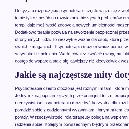
Decyzja o rozpoczęciu psychoterapii często wiąże się z wie
to nie tylko sposób na rozwiązanie bieżących problemów em
terapii daje możliwość zdobycia nowych umiejętności radze
Dodatkowo terapia pozwala na stworzenie bezpiecznej przes
strony innych ludzi. To niezwykle ważne dla osób, które prz
swoich zmaganiach. Psychoterapia może również pomóc w od
satysfakcji i spełnienia. Warto również zwrócić uwagę na fakt
dostęp do wsparcia staje się łatwiejszy niż kiedykolwiek wcz
Jakie są najczęstsze mity do
Psychoterapia często otoczona jest różnymi mitami, które m
Jednym z najpopularniejszych przekonań jest to, że terapia
rzeczywistości psychoterapia może być korzystna dla każdego
poradzić sobie z codziennymi wyzwaniami. Innym mitem jest
porady. W rzeczywistości rola terapeuty polega na wspieran
radzenia sobie. Kolejnym powszechnym błędnym przekonaniem 