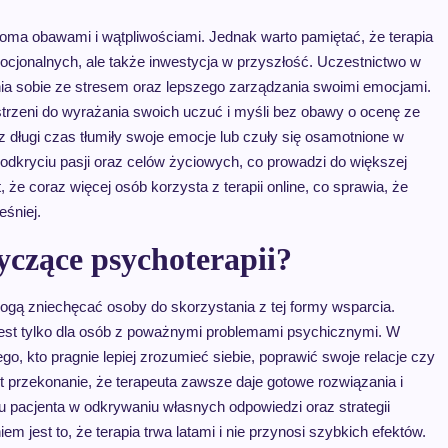
loma obawami i wątpliwościami. Jednak warto pamiętać, że terapia
ocjonalnych, ale także inwestycja w przyszłość. Uczestnictwo w
nia sobie ze stresem oraz lepszego zarządzania swoimi emocjami.
trzeni do wyrażania swoich uczuć i myśli bez obawy o ocenę ze
ez długi czas tłumiły swoje emocje lub czuły się osamotnione w
kryciu pasji oraz celów życiowych, co prowadzi do większej
, że coraz więcej osób korzysta z terapii online, co sprawia, że
eśniej.
tyczące psychoterapii?
ogą zniechęcać osoby do skorzystania z tej formy wsparcia.
 jest tylko dla osób z poważnymi problemami psychicznymi. W
, kto pragnie lepiej zrozumieć siebie, poprawić swoje relacje czy
 przekonanie, że terapeuta zawsze daje gotowe rozwiązania i
iu pacjenta w odkrywaniu własnych odpowiedzi oraz strategii
jest to, że terapia trwa latami i nie przynosi szybkich efektów.