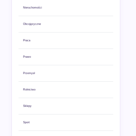
Nieruchomości
Obcojęzyczne
Praca
Prawo
Przemysł
Rolnictwo
Sklepy
Sport