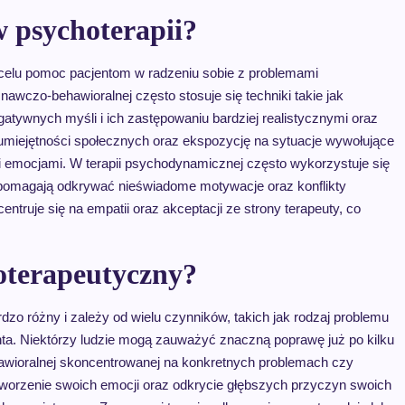
w psychoterapii?
 celu pomoc pacjentom w radzeniu sobie z problemami
nawczo-behawioralnej często stosuje się techniki takie jak
egatywnych myśli i ich zastępowaniu bardziej realistycznymi oraz
 umiejętności społecznych oraz ekspozycję na sytuacje wywołujące
i emocjami. W terapii psychodynamicznej często wykorzystuje się
re pomagają odkrywać nieświadome motywacje oraz konflikty
truje się na empatii oraz akceptacji ze strony terapeuty, co
oterapeutyczny?
o różny i zależy od wielu czynników, takich jak rodzaj problemu
enta. Niektórzy ludzie mogą zauważyć znaczną poprawę już po kilku
ehawioralnej skoncentrowanej na konkretnych problemach czy
worzenie swoich emocji oraz odkrycie głębszych przyczyn swoich