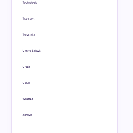
Technologie
Transport
Turystyka
Ukryte Zajawki
Uroda
Usługi
Wnętrza
Zdrowie