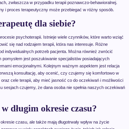
ach, zwłaszcza w przypadku terapii poznawczo-behawioralnej.
nny i proces terapeutyczny może przebiegać w różny sposób.
rapeutę dla siebie?
cesie psychoterapii. Istnieje wiele czynników, które warto wziąć
ć się nad rodzajem terapii, która nas interesuje. Różne
od indywidualnych potrzeb pacjenta. Można również zwrócić
m pomysłem jest poszukiwanie specjalistów posiadających
blemami emocjonalnymi. Kolejnym ważnym aspektem jest relacja
ierwszą konsultację, aby ocenić, czy czujemy się komfortowo w
oraz cele terapii, aby mieć jasność co do oczekiwań i możliwości
ilku sesjach czujemy, że dana osoba nie spełnia naszych oczekiwań
i w długim okresie czasu?
 okresie czasu, ale także mają długotrwały wpływ na życie