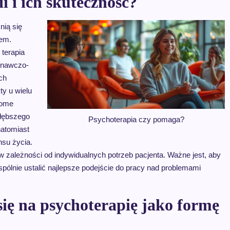
i i ich skuteczność?
nią się
tem.
 terapia
znawczo-
ch
y u wielu
dome
głębszego
Psychoterapia czy pomaga?
natomiast
nsu życia.
 zależności od indywidualnych potrzeb pacjenta. Ważne jest, aby
spólnie ustalić najlepsze podejście do pracy nad problemami
ię na psychoterapię jako formę