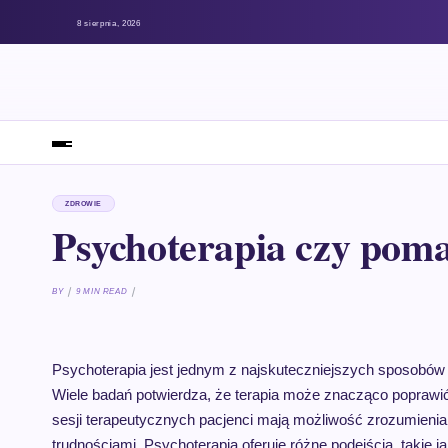
8 sierpnia, 2026
ZDROWIE
Psychoterapia czy pom
BY
9 MIN READ
Psychoterapia jest jednym z najskuteczniejszych sposobów l
Wiele badań potwierdza, że terapia może znacząco poprawić
sesji terapeutycznych pacjenci mają możliwość zrozumienia s
trudnościami. Psychoterapia oferuje różne podejścia, takie j