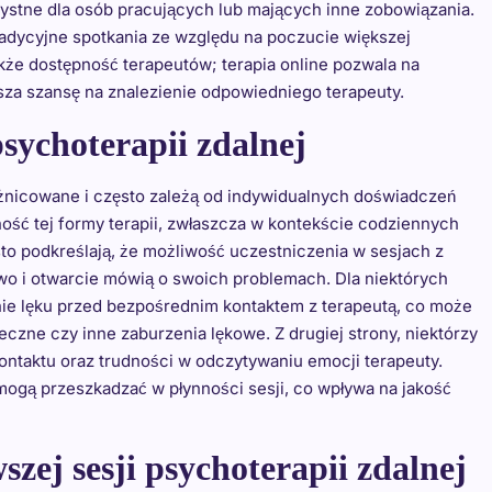
stne dla osób pracujących lub mających inne zobowiązania.
tradycyjne spotkania ze względu na poczucie większej
kże dostępność terapeutów; terapia online pozwala na
ększa szansę na znalezienie odpowiedniego terapeuty.
psychoterapii zdalnej
óżnicowane i często zależą od indywidualnych doświadczeń
ość tej formy terapii, zwłaszcza w kontekście codziennych
o podkreślają, że możliwość uczestniczenia w sesjach z
wo i otwarcie mówią o swoich problemach. Dla niektórych
nie lęku przed bezpośrednim kontaktem z terapeutą, co może
eczne czy inne zaburzenia lękowe. Z drugiej strony, niektórzy
ntaktu oraz trudności w odczytywaniu emocji terapeuty.
ogą przeszkadzać w płynności sesji, co wpływa na jakość
szej sesji psychoterapii zdalnej