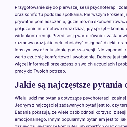
Przygotowanie się do pierwszej sesji psychoterapii zdal
oraz komfortu podczas spotkania. Pierwszym krokiem j
prywatne pomieszczenie, gdzie można skoncentrować si
połączenie internetowe oraz działający sprzęt – kompu
wideokonferencji. Przed sesją warto również zastanowi
rozmowy oraz jakie cele chciałbyś osiągnąć dzięki tera
lepszym wyrażeniu siebie podczas sesji. Nie zapomnij 
warto czuć się komfortowo i swobodnie. Dobrze jest tak
więcej informacji przekażesz o swoich uczuciach i pro
pracy do Twoich potrzeb.
Jakie są najczęstsze pytania
Wielu ludzi ma pytania dotyczące psychoterapii zdalnej 
Jednym z najczęściej zadawanych pytań jest to, czy tera
Badania pokazują, że wiele osób odnosi korzyści z ses
emocjonalnego. Innym popularnym pytaniem jest to, jaki
zazwyczaj wystarczy komputer lub smartfon oraz dostęp