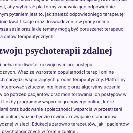
est, aby wybierać platformy zapewniające odpowiednie
ym pytaniem jest to, jak znaleźć odpowiedniego terapeutę;
ie kwalifikacje oraz doświadczenie w pracy online.
rwsza sesja oraz jakie tematy mogą być poruszane; terapeuci
ia celów terapeutycznych.
ozwoju psychoterapii zdalnej
 i pełna możliwości rozwoju w miarę postępu
cznych. Wraz ze wzrostem popularności terapii online
h narzędzi wspierających proces terapeutyczny. Platformy
integrować sztuczną inteligencję oraz algorytmy uczenia
 do potrzeb pacjentów oraz monitorowania ich postępów w
 liczby programów wsparcia grupowego online, które
iami oraz budowanie społeczności wsparcia w przestrzeni
apii online, ważne będzie również rozwijanie standardów
ycznej w sieci. Edukacja zarówno terapeutów, jak i pacjentów
g psychologicznych w formie zdalnej.