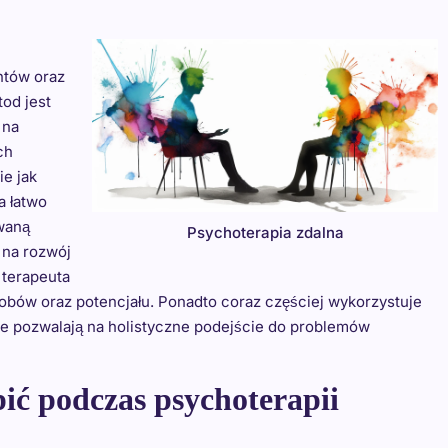
ntów oraz
tod jest
 na
ch
ie jak
a łatwo
waną
Psychoterapia zdalna
 na rozwój
 terapeuta
bów oraz potencjału. Ponadto coraz częściej wykorzystuje
óre pozwalają na holistyczne podejście do problemów
ić podczas psychoterapii