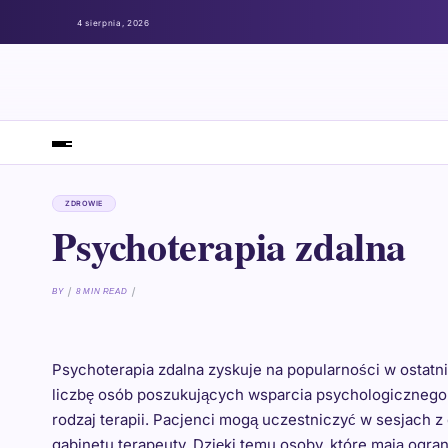
4 sierpnia, 2026
ZDROWIE
Psychoterapia zdalna
BY
8 MIN READ
Psychoterapia zdalna zyskuje na popularności w ostatnic
liczbę osób poszukujących wsparcia psychologicznego. 
rodzaj terapii. Pacjenci mogą uczestniczyć w sesjach 
gabinetu terapeuty. Dzięki temu osoby, które mają ogr