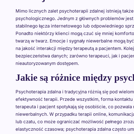
Mimo licznych zalet psychoterapii zdalnej istnieją tak
psychologicznego. Jednym z głównych problemów jest k
stabilnego łącza internetowego lub odpowiedniego sprz
Ponadto niektórzy klienci mogą czuć się mniej komfor
twarzą w twarz. Emocje i sygnały niewerbalne mogą być
na jakość interakcji między terapeutą a pacjentem. Ko
bezpieczeństwa danych; zarówno terapeuci, jak i pacje
nieautoryzowanym dostępem.
Jakie są różnice między psyc
Psychoterapia zdalna i tradycyjna różnią się pod wiel
efektywność terapii. Przede wszystkim, forma kontaktu
terapeuta i pacjent spotykają się osobiście, co pozwal
niewerbalnych. W przypadku terapii online, komunikac
lub czatu, co może ograniczać możliwość pełnego zrozum
elastyczność czasowa; psychoterapia zdalna często umo