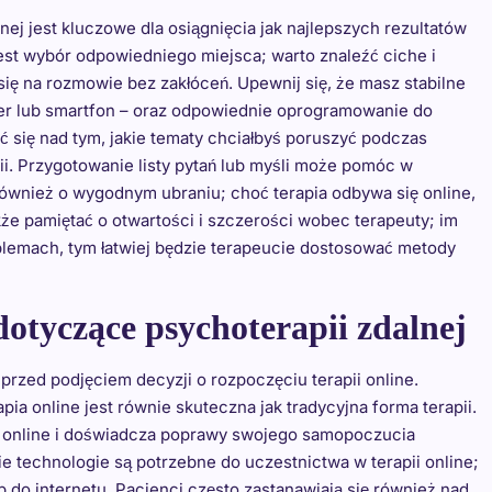
nej jest kluczowe dla osiągnięcia jak najlepszych rezultatów
est wybór odpowiedniego miejsca; warto znaleźć ciche i
ę na rozmowie bez zakłóceń. Upewnij się, że masz stabilne
ter lub smartfon – oraz odpowiednie oprogramowanie do
ć się nad tym, jakie tematy chciałbyś poruszyć podczas
pii. Przygotowanie listy pytań lub myśli może pomóc w
również o wygodnym ubraniu; choć terapia odbywa się online,
że pamiętać o otwartości i szczerości wobec terapeuty; im
blemach, tym łatwiej będzie terapeucie dostosować metody
 dotyczące psychoterapii zdalnej
przed podjęciem decyzji o rozpoczęciu terapii online.
pia online jest równie skuteczna jak tradycyjna forma terapii.
ji online i doświadcza poprawy swojego samopoczucia
e technologie są potrzebne do uczestnictwa w terapii online;
 do internetu. Pacjenci często zastanawiają się również nad