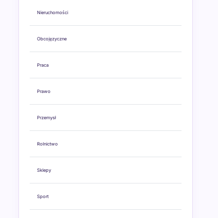
Nieruchomości
Obcojęzyczne
Praca
Prawo
Przemysł
Rolnictwo
Sklepy
Sport