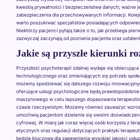
kwestią prywatności i bezpieczeństwa danych; ważne j
zabezpieczenia dla przechowywanych informacji. Kolejn
warto poszukiwać specjalistów posiadających odpowiedn
Niektórzy pacjenci pytają także o to, jak przebiega pie
zazwyczaj zaczynają od poznania pacjenta oraz ustalen
Jakie są przyszłe kierunki r
Przyszłość psychoterapii zdalnej wydaje się obiecująca
technologicznego oraz zmieniających się potrzeb społe
możemy spodziewać się dalszego rozwoju innowacyjnyc
oferujące usługi psychologiczne będą prawdopodobnie 
maszynowego w celu lepszego dopasowania terapeutów
czasie rzeczywistym. Możemy również zauważyć wzrost
umożliwią pacjentom dzielenie się swoimi doświadczen
cyfrowej. W miarę jak coraz więcej osób korzysta z ter
etycznych oraz regulacji dotyczących praktyki terapeut
będzie kluczowa dla zapewnienia wysokiej jakości usłu