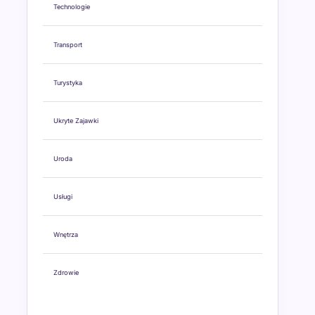
Technologie
Transport
Turystyka
Ukryte Zajawki
Uroda
Usługi
Wnętrza
Zdrowie