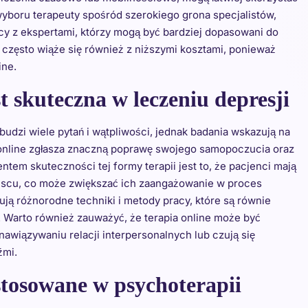
wyboru terapeuty spośród szerokiego grona specjalistów,
racy z ekspertami, którzy mogą być bardziej dopasowani do
 często wiąże się również z niższymi kosztami, ponieważ
ine.
t skuteczna w leczeniu depresji
budzi wiele pytań i wątpliwości, jednak badania wskazują na
i online zgłasza znaczną poprawę swojego samopoczucia oraz
m skuteczności tej formy terapii jest to, że pacjenci mają
ejscu, co może zwiększać ich zaangażowanie w proces
ją różnorodne techniki i metody pracy, które są równie
 Warto również zauważyć, że terapia online może być
awiązywaniu relacji interpersonalnych lub czują się
źmi.
stosowane w psychoterapii