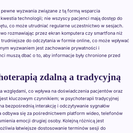
że pewne wyzwania związane z tą formą wsparcia
westia technologii; nie wszyscy pacjenci mają dostęp do
ętu, co może utrudniać regularne uczestnictwo w sesjach.
towo rozmawiając przez ekran komputera czy smartfona niż
 trudniejsze do odczytania w formie online, co może wpływać
lejnym wyzwaniem jest zachowanie prywatności i
nci muszą dbać o to, aby informacje były chronione przed
hoterapią zdalną a tradycyjną
oma względami, co wpływa na doświadczenia pacjentów oraz
 jest kluczowym czynnikiem; w psychoterapii tradycyjnej
a na bezpośrednią interakcję i odczytywanie sygnałów
ja odbywa się za pośrednictwem platform wideo, telefonów
ienia emocji drugiej osoby. Kolejną różnicą jest
żliwia łatwiejsze dostosowanie terminów sesji do