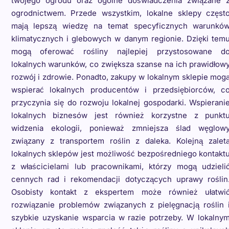
twojego ogrodu oraz ogólne doświadczenia związane 
ogrodnictwem. Przede wszystkim, lokalne sklepy częst
mają lepszą wiedzę na temat specyficznych warunkó
klimatycznych i glebowych w danym regionie. Dzięki tem
mogą oferować rośliny najlepiej przystosowane d
lokalnych warunków, co zwiększa szanse na ich prawidłow
rozwój i zdrowie. Ponadto, zakupy w lokalnym sklepie mog
wspierać lokalnych producentów i przedsiębiorców, c
przyczynia się do rozwoju lokalnej gospodarki. Wspierani
lokalnych biznesów jest również korzystne z punkt
widzenia ekologii, ponieważ zmniejsza ślad węglow
związany z transportem roślin z daleka. Kolejną zalet
lokalnych sklepów jest możliwość bezpośredniego kontakt
z właścicielami lub pracownikami, którzy mogą udzieli
cennych rad i rekomendacji dotyczących uprawy roślin
Osobisty kontakt z ekspertem może również ułatwi
rozwiązanie problemów związanych z pielęgnacją roślin 
szybkie uzyskanie wsparcia w razie potrzeby. W lokalny