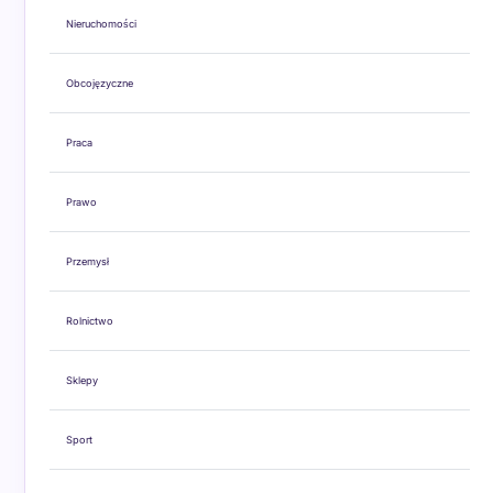
Nieruchomości
Obcojęzyczne
Praca
Prawo
Przemysł
Rolnictwo
Sklepy
Sport