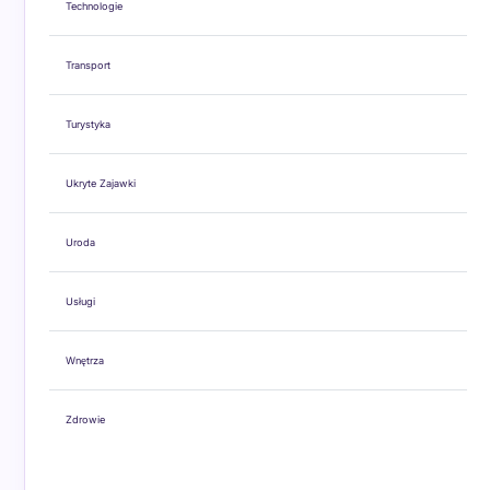
Technologie
Transport
Turystyka
Ukryte Zajawki
Uroda
Usługi
Wnętrza
Zdrowie