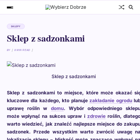
SKLEPY
Sklep z sadzonkami
BY
8 MIN READ
Sklep z sadzonkami
Sklep z sadzonkami to miejsce, które może okazać si
kluczowe dla każdego, kto planuje
zakładanie ogrodu
lu
uprawę roślin w
domu
. Wybór odpowiedniego sklep
może wpłynąć na sukces upraw i
zdrowie
roślin, dlateg
warto wiedzieć, jak znaleźć najlepsze miejsce do zakup
sadzonek. Przede wszystkim warto zwrócić uwagę n
lokalizację sklepu – bliskość może znacząco wpłynąć n