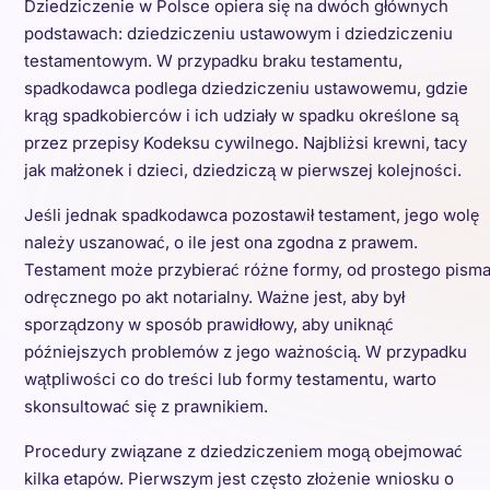
Dziedziczenie w Polsce opiera się na dwóch głównych
podstawach: dziedziczeniu ustawowym i dziedziczeniu
testamentowym. W przypadku braku testamentu,
spadkodawca podlega dziedziczeniu ustawowemu, gdzie
krąg spadkobierców i ich udziały w spadku określone są
przez przepisy Kodeksu cywilnego. Najbliżsi krewni, tacy
jak małżonek i dzieci, dziedziczą w pierwszej kolejności.
Jeśli jednak spadkodawca pozostawił testament, jego wolę
należy uszanować, o ile jest ona zgodna z prawem.
Testament może przybierać różne formy, od prostego pism
odręcznego po akt notarialny. Ważne jest, aby był
sporządzony w sposób prawidłowy, aby uniknąć
późniejszych problemów z jego ważnością. W przypadku
wątpliwości co do treści lub formy testamentu, warto
skonsultować się z prawnikiem.
Procedury związane z dziedziczeniem mogą obejmować
kilka etapów. Pierwszym jest często złożenie wniosku o