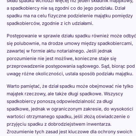
skład spadku wchodzi więcej niż jeden składnik majątkowy,
a spadkobiercy nie są zgodni co do jego podziału. Dział
spadku ma na celu fizyczne podzielenie majątku pomiędzy
spadkobierców, zgodnie z ich udziałami.
Postępowanie w sprawie działu spadku również może odby
się polubownie, na drodze umowy między spadkobiercami,
zawartej w formie aktu notarialnego. Jeśli jednak
porozumienie nie jest możliwe, konieczne staje się
przeprowadzenie postępowania sądowego. Sąd, biorąc pod
uwagę różne okoliczności, ustala sposób podziału majątku.
Warto pamiętać, że dział spadku może obejmować nie tylko
majątek rzeczowy, ale także długi spadkowe. Wszyscy
spadkobiercy ponoszą odpowiedzialność za długi
spadkowe, jednak w ograniczonym zakresie, do wysokości
wartości otrzymanego spadku, jeśli złożą oświadczenie o
przyjęciu spadku z dobrodziejstwem inwentarza.
Zrozumienie tych zasad jest kluczowe dla ochrony swoich