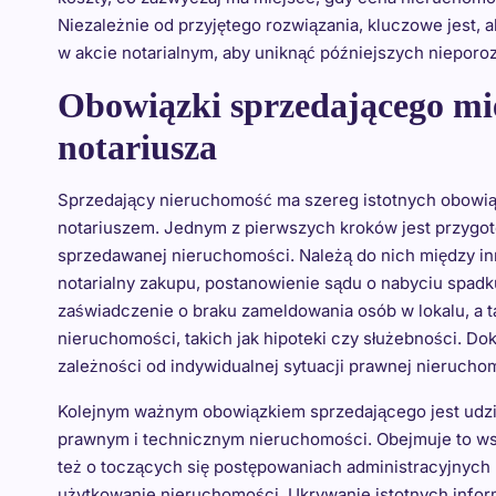
Niezależnie od przyjętego rozwiązania, kluczowe jest,
w akcie notarialnym, aby uniknąć późniejszych nieporo
Obowiązki sprzedającego mie
notariusza
Sprzedający nieruchomość ma szereg istotnych obowią
notariuszem. Jednym z pierwszych kroków jest przyg
sprzedawanej nieruchomości. Należą do nich między in
notarialny zakupu, postanowienie sądu o nabyciu spadku)
zaświadczenie o braku zameldowania osób w lokalu, a
nieruchomości, takich jak hipoteki czy służebności. D
zależności od indywidualnej sytuacji prawnej nierucho
Kolejnym ważnym obowiązkiem sprzedającego jest udziele
prawnym i technicznym nieruchomości. Obejmuje to ws
też o toczących się postępowaniach administracyjnych
użytkowanie nieruchomości. Ukrywanie istotnych infor