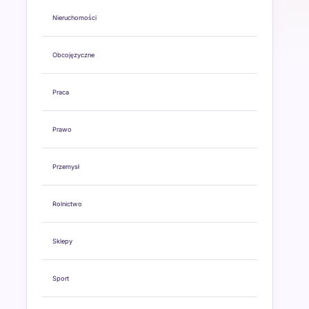
Nieruchomości
Obcojęzyczne
Praca
Prawo
Przemysł
Rolnictwo
Sklepy
Sport