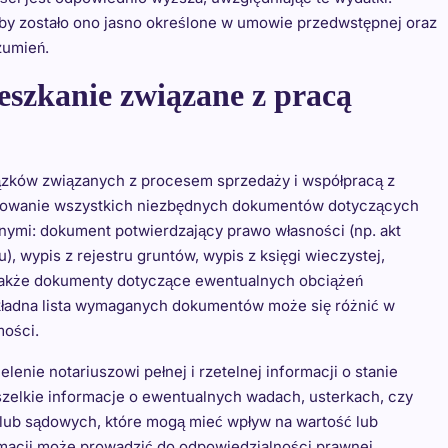
 aby zostało ono jasno określone w umowie przedwstępnej oraz
zumień.
szkanie związane z pracą
zków związanych z procesem sprzedaży i współpracą z
otowanie wszystkich niezbędnych dokumentów dotyczących
nymi: dokument potwierdzający prawo własności (np. akt
, wypis z rejestru gruntów, wypis z księgi wieczystej,
 także dokumenty dotyczące ewentualnych obciążeń
okładna lista wymaganych dokumentów może się różnić w
mości.
nie notariuszowi pełnej i rzetelnej informacji o stanie
zelkie informacje o ewentualnych wadach, usterkach, czy
 lub sądowych, które mogą mieć wpływ na wartość lub
macji może prowadzić do odpowiedzialności prawnej