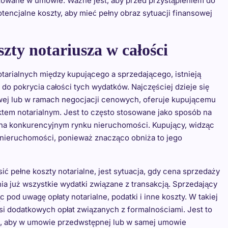
zowane w umowie. Ważne jest, aby przed przystąpieniem do
tencjalne koszty, aby mieć pełny obraz sytuacji finansowej
zty notariusza w całości
tarialnych między kupującego a sprzedającego, istnieją
do pokrycia całości tych wydatków. Najczęściej dzieje się
gowej lub w ramach negocjacji cenowych, oferuje kupującemu
ktem notarialnym. Jest to często stosowane jako sposób na
a na konkurencyjnym rynku nieruchomości. Kupujący, widząc
j nieruchomości, ponieważ znacząco obniża to jego
 pełne koszty notarialne, jest sytuacja, gdy cena sprzedaży
ia już wszystkie wydatki związane z transakcją. Sprzedający
pod uwagę opłaty notarialne, podatki i inne koszty. W takiej
osi dodatkowych opłat związanych z formalnościami. Jest to
st, aby w umowie przedwstępnej lub w samej umowie