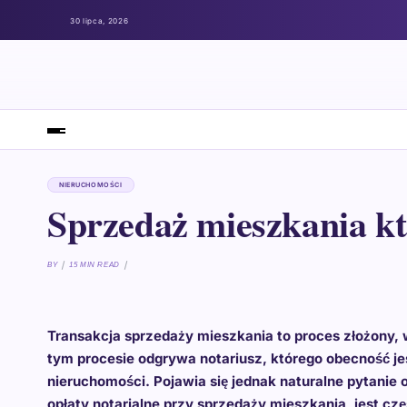
30 lipca, 2026
NIERUCHOMOŚCI
Sprzedaż mieszkania kto
BY
15 MIN READ
Transakcja sprzedaży mieszkania to proces złożony,
tym procesie odgrywa notariusz, którego obecność je
nieruchomości. Pojawia się jednak naturalne pytanie 
opłaty notarialne przy sprzedaży mieszkania, jest czę