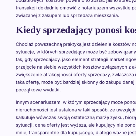
dodatkowych kosztów, powinno to zostać jasno sprecy
transakcji dokładnie omówić z notariuszem wszystkie po
związanej z zakupem lub sprzedażą mieszkania.
Kiedy sprzedający ponosi kos
Chociaż powszechną praktyką jest dzielenie kosztów no
sytuacje, w których sprzedający może być zobowiązany 
tak, gdy sprzedający, jako element strategii marketin
przejęcie na siebie wszystkich kosztów związanych z a
zwiększenie atrakcyjności oferty sprzedaży, zwłaszcz
taką ofertę, może być bardziej skłonny do zakupu dane
początkowe wydatki.
Innym scenariuszem, w którym sprzedający może ponosić
nieruchomości jest ustalona w taki sposób, że uwzględn
kalkuluje wówczas swoją ostateczną marżę zysku, biorąc 
sytuacji, cena oferty jest wyższa, ale kupujący nie pon
mniej transparentne dla kupującego, dlatego ważne je