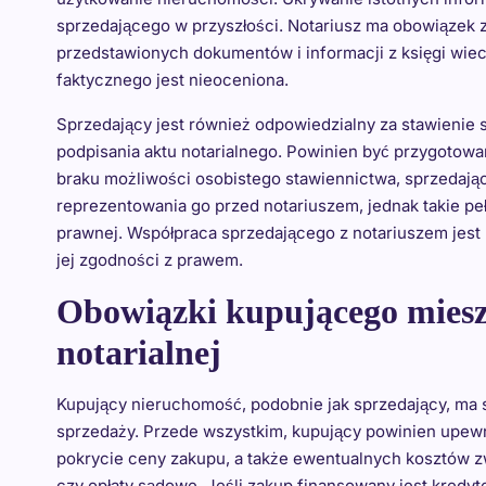
sprzedającego w przyszłości. Notariusz ma obowiązek
przedstawionych dokumentów i informacji z księgi wiec
faktycznego jest nieoceniona.
Sprzedający jest również odpowiedzialny za stawienie s
podpisania aktu notarialnego. Powinien być przygoto
braku możliwości osobistego stawiennictwa, sprzedają
reprezentowania go przed notariuszem, jednak takie 
prawnej. Współpraca sprzedającego z notariuszem jest 
jej zgodności z prawem.
Obowiązki kupującego miesz
notarialnej
Kupujący nieruchomość, podobnie jak sprzedający, ma 
sprzedaży. Przede wszystkim, kupujący powinien upewni
pokrycie ceny zakupu, a także ewentualnych kosztów zwi
czy opłaty sądowe. Jeśli zakup finansowany jest kredy