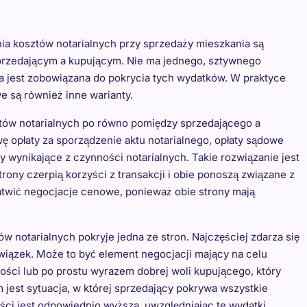
a kosztów notarialnych przy sprzedaży mieszkania są
sprzedającym a kupującym. Nie ma jednego, sztywnego
na jest zobowiązana do pokrycia tych wydatków. W praktyce
e są również inne warianty.
ztów notarialnych po równo pomiędzy sprzedającego a
ę opłaty za sporządzenie aktu notarialnego, opłaty sądowe
y wynikające z czynności notarialnych. Takie rozwiązanie jest
rony czerpią korzyści z transakcji i obie ponoszą związane z
łatwić negocjacje cenowe, ponieważ obie strony mają
w notarialnych pokryje jedna ze stron. Najczęściej zdarza się
owiązek. Może to być element negocjacji mający na celu
ści lub po prostu wyrazem dobrej woli kupującego, który
 jest sytuacja, w której sprzedający pokrywa wszystkie
ci jest odpowiednio wyższa, uwzględniając te wydatki.