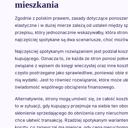
mieszkania
Zgodnie z polskim prawem, zasady dotyczące ponoszeni
elastyczne i w dużej mierze zależą od ustaleń między 
przepisu, który jednoznacznie wskazywałby, która stro
najczęściej spotykane są dwa scenariusze, choć możliw
Najczęściej spotykanym rozwiązaniem jest podział kos
kupującego. Oznacza to, że każda ze stron ponosi połow
związane z wpisem do księgi wieczystej oraz inne koszt
często postrzegane jako sprawiedliwe, ponieważ obie st
nią wydatki. Jest to również rozwiązanie, które może u
świadomość wspólnego obciążenia finansowego.
Alternatywnie, strony mogą umówić się, że całość kosztó
to w sytuacji, gdy kupujący przejmuje na siebie ten ob
skłonienie sprzedającego do obniżenia ceny nieruchomo
chce ułatwić transakcję. Rzadziej spotykanym wariantem
koszty, co zazwyczaj ma miejsce, gdy cena nieruchomoś