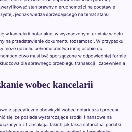
 zweryfikować stan prawny nieruchomości na podstawie
zystej, jednak wiedza sprzedającego na temat stanu
ię w kancelarii notarialnej w wyznaczonym terminie w celu
wany na przedstawienie dokumentu tożsamości. W przypadku
cy może udzielić pełnomocnictwa innej osobie do
pełnomocnictwo musi być sporządzone w odpowiedniej formie
kluczowa dla sprawnego przebiegu transakcji i zapewnienia
kanie wobec kancelarii
swoje specyficzne obowiązki wobec notariusza i procesu
ć się, że posiada wystarczające środki finansowe na
ązanych z transakcją, takich jak taksa notarialna, podatki
tem hipotecznym, kupujący musi zadbać o formalności