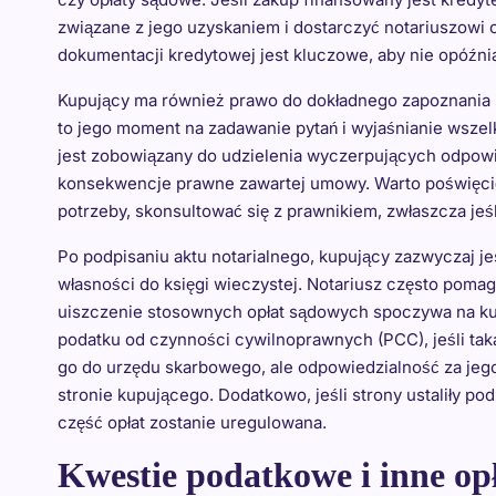
związane z jego uzyskaniem i dostarczyć notariuszow
dokumentacji kredytowej jest kluczowe, aby nie opóźni
Kupujący ma również prawo do dokładnego zapoznania si
to jego moment na zadawanie pytań i wyjaśnianie wsze
jest zobowiązany do udzielenia wyczerpujących odpowie
konsekwencje prawne zawartej umowy. Warto poświęcić
potrzeby, skonsultować się z prawnikiem, zwłaszcza jeśl
Po podpisaniu aktu notarialnego, kupujący zazwyczaj j
własności do księgi wieczystej. Notariusz często pomag
uiszczenie stosownych opłat sądowych spoczywa na k
podatku od czynności cywilnoprawnych (PCC), jeśli tak
go do urzędu skarbowego, ale odpowiedzialność za jego
stronie kupującego. Dodatkowo, jeśli strony ustaliły po
część opłat zostanie uregulowana.
Kwestie podatkowe i inne op