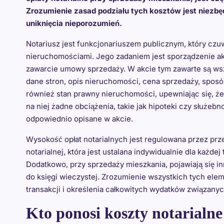
Zrozumienie zasad podziału tych kosztów jest niezb
uniknięcia nieporozumień.
Notariusz jest funkcjonariuszem publicznym, który czu
nieruchomościami. Jego zadaniem jest sporządzenie ak
zawarcie umowy sprzedaży. W akcie tym zawarte są wszys
dane stron, opis nieruchomości, cena sprzedaży, sposób
również stan prawny nieruchomości, upewniając się, że 
na niej żadne obciążenia, takie jak hipoteki czy służeb
odpowiednio opisane w akcie.
Wysokość opłat notarialnych jest regulowana przez prz
notarialnej, która jest ustalana indywidualnie dla każdej
Dodatkowo, przy sprzedaży mieszkania, pojawiają się in
do księgi wieczystej. Zrozumienie wszystkich tych ele
transakcji i określenia całkowitych wydatków związany
Kto ponosi koszty notarialn