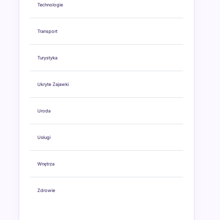
Technologie
Transport
Turystyka
Ukryte Zajawki
Uroda
Usługi
Wnętrza
Zdrowie