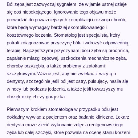
Ból zęba jest zazwyczaj sygnałem, że w jamie ustnej dzieje
się coś niepokojącego. Ignorowanie tego objawu może
prowadzić do poważniejszych komplikacji i rozwoju chorób,
które będą wymagały bardziej skomplikowanego i
kosztownego leczenia. Stomatolog jest specjalistą, który
potrafi zdiagnozować przyczynę bólu i wdrożyć odpowiednią
terapię. Najczęstszymi przyczynami bólu zęba są próchnica,
zapalenie miazgi zębowej, uszkodzenia mechaniczne zęba,
choroby przyzębia, a także problemy z zatokami
szczękowymi. Ważne jest, aby nie zwlekać z wizytą u
dentysty, szczególnie jeśli ból jest ostry, pulsujący, nasila się
w nocy lub podczas jedzenia, a także jeśli towarzyszy mu
obrzęk dziąseł czy gorączka.
Pierwszym krokiem stomatologa w przypadku bólu jest
dokładny wywiad z pacjentem oraz badanie kliniczne. Lekarz
dentysta może zlecić wykonanie zdjęcia rentgenowskiego
zęba lub całej szczęki, które pozwala na ocenę stanu korzeni