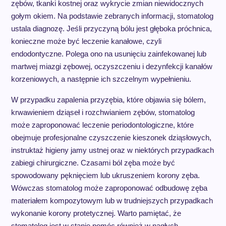
zębów, tkanki kostnej oraz wykrycie zmian niewidocznych
gołym okiem. Na podstawie zebranych informacji, stomatolog
ustala diagnozę. Jeśli przyczyną bólu jest głęboka próchnica,
konieczne może być leczenie kanałowe, czyli
endodontyczne. Polega ono na usunięciu zainfekowanej lub
martwej miazgi zębowej, oczyszczeniu i dezynfekcji kanałów
korzeniowych, a następnie ich szczelnym wypełnieniu.
W przypadku zapalenia przyzębia, które objawia się bólem,
krwawieniem dziąseł i rozchwianiem zębów, stomatolog
może zaproponować leczenie periodontologiczne, które
obejmuje profesjonalne czyszczenie kieszonek dziąsłowych,
instruktaż higieny jamy ustnej oraz w niektórych przypadkach
zabiegi chirurgiczne. Czasami ból zęba może być
spowodowany pęknięciem lub ukruszeniem korony zęba.
Wówczas stomatolog może zaproponować odbudowę zęba
materiałem kompozytowym lub w trudniejszych przypadkach
wykonanie korony protetycznej. Warto pamiętać, że
stomatolog jest w stanie pomóc również w nagłych