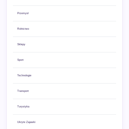
Przemysł
Rolnictwo
Sklepy
Sport
Technologie
Transport
Turystyka
Ukryte Zajawki