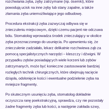
rozchwiania zęba, zęby zatrzymane (np. ósemki), które
powodują ucisk na inne zęby lub stany zapalne, a także
złamania zęba uniemożliwiające jego odbudowę.
Procedura ekstrakcji zęba zazwyczaj odbywa się w
znieczuleniu miejscowym, dzięki czemu pacjent nie odczuwa
bólu. Stomatolog wprowadza środek znieczulający w okolice
zęba przeznaczonego do usunięcia. Po upewnieniu się, że
znieczulenie zadziałało, lekarz delikatnie rozchwiewa ząb za
pomocą specjalistycznych narzędzi – kleszczy i dźwigni. W
przypadku zębów posiadających wiele korzeni lub zębów
zatrzymanych, może być konieczne zastosowanie bardziej
rozległych technik chirurgicznych, które obejmują nacięcie
dziąsła, odsłonięcie kości i ewentualne podzielenie zęba na
mniejsze fragmenty.
Po skutecznym usunięciu zęba, stomatolog dokładnie
oczyszcza ranę poekstrakcyjną, sprawdza, czy nie pozostały
żadne fragmenty zęba lub kości, a następnie zakłada szwy,