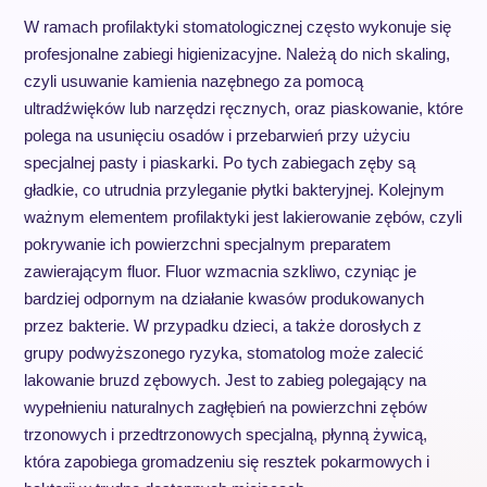
W ramach profilaktyki stomatologicznej często wykonuje się
profesjonalne zabiegi higienizacyjne. Należą do nich skaling,
czyli usuwanie kamienia nazębnego za pomocą
ultradźwięków lub narzędzi ręcznych, oraz piaskowanie, które
polega na usunięciu osadów i przebarwień przy użyciu
specjalnej pasty i piaskarki. Po tych zabiegach zęby są
gładkie, co utrudnia przyleganie płytki bakteryjnej. Kolejnym
ważnym elementem profilaktyki jest lakierowanie zębów, czyli
pokrywanie ich powierzchni specjalnym preparatem
zawierającym fluor. Fluor wzmacnia szkliwo, czyniąc je
bardziej odpornym na działanie kwasów produkowanych
przez bakterie. W przypadku dzieci, a także dorosłych z
grupy podwyższonego ryzyka, stomatolog może zalecić
lakowanie bruzd zębowych. Jest to zabieg polegający na
wypełnieniu naturalnych zagłębień na powierzchni zębów
trzonowych i przedtrzonowych specjalną, płynną żywicą,
która zapobiega gromadzeniu się resztek pokarmowych i