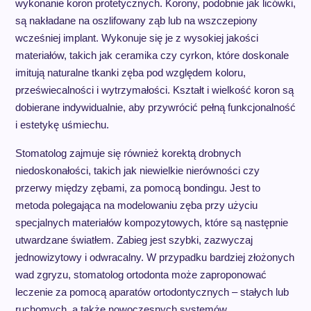
wykonanie koron protetycznych. Korony, podobnie jak licówki,
są nakładane na oszlifowany ząb lub na wszczepiony
wcześniej implant. Wykonuje się je z wysokiej jakości
materiałów, takich jak ceramika czy cyrkon, które doskonale
imitują naturalne tkanki zęba pod względem koloru,
przeświecalności i wytrzymałości. Kształt i wielkość koron są
dobierane indywidualnie, aby przywrócić pełną funkcjonalność
i estetykę uśmiechu.
Stomatolog zajmuje się również korektą drobnych
niedoskonałości, takich jak niewielkie nierówności czy
przerwy między zębami, za pomocą bondingu. Jest to
metoda polegająca na modelowaniu zęba przy użyciu
specjalnych materiałów kompozytowych, które są następnie
utwardzane światłem. Zabieg jest szybki, zazwyczaj
jednowizytowy i odwracalny. W przypadku bardziej złożonych
wad zgryzu, stomatolog ortodonta może zaproponować
leczenie za pomocą aparatów ortodontycznych – stałych lub
ruchomych, a także nowoczesnych systemów