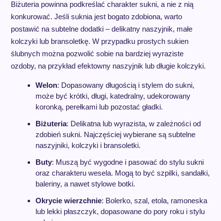
Biżuteria powinna podkreślać charakter sukni, a nie z nią
konkurować. Jeśli suknia jest bogato zdobiona, warto
postawić na subtelne dodatki – delikatny naszyjnik, małe
kolczyki lub bransoletkę. W przypadku prostych sukien
ślubnych można pozwolić sobie na bardziej wyraziste
ozdoby, na przykład efektowny naszyjnik lub długie kolczyki.
Welon
: Dopasowany długością i stylem do sukni,
może być krótki, długi, katedralny, udekorowany
koronką, perełkami lub pozostać gładki.
Biżuteria
: Delikatna lub wyrazista, w zależności od
zdobień sukni. Najczęściej wybierane są subtelne
naszyjniki, kolczyki i bransoletki.
Buty
: Muszą być wygodne i pasować do stylu sukni
oraz charakteru wesela. Mogą to być szpilki, sandałki,
baleriny, a nawet stylowe botki.
Okrycie wierzchnie
: Bolerko, szal, etola, ramoneska
lub lekki płaszczyk, dopasowane do pory roku i stylu