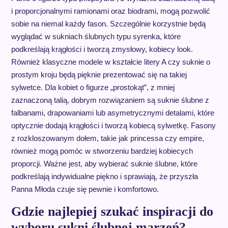
i proporcjonalnymi ramionami oraz biodrami, mogą pozwolić
sobie na niemal każdy fason. Szczególnie korzystnie będą
wyglądać w sukniach ślubnych typu syrenka, które
podkreślają krągłości i tworzą zmysłowy, kobiecy look.
Również klasyczne modele w kształcie litery A czy suknie o
prostym kroju będą pięknie prezentować się na takiej
sylwetce. Dla kobiet o figurze „prostokąt”, z mniej
zaznaczoną talią, dobrym rozwiązaniem są suknie ślubne z
falbanami, drapowaniami lub asymetrycznymi detalami, które
optycznie dodają krągłości i tworzą kobiecą sylwetkę. Fasony
z rozkloszowanym dołem, takie jak princessa czy empire,
również mogą pomóc w stworzeniu bardziej kobiecych
proporcji. Ważne jest, aby wybierać suknie ślubne, które
podkreślają indywidualne piękno i sprawiają, że przyszła
Panna Młoda czuje się pewnie i komfortowo.
Gdzie najlepiej szukać inspiracji do
wyboru sukni ślubnej marzeń?