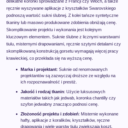
delikatne koronki sprowadzane z Francji czy Włoch, a także
ręcznie wyszywane aplikacje z kryształków Swarovskiego
podnoszą wartość sukni ślubnej. Z kolei tańsze syntetyczne
tkaniny lub masowo produkowane zdobienia obniżają cenę.
Skomplikowanie projektu i wykonania jest kolejnym
kluczowym elementem. Suknie ślubne z licznymi warstwami
tiulu, misternymi drapowaniami, ręcznie szytymi detalami czy
skomplikowaną konstrukcją gorsetu wymagają więcej pracy
krawieckiej, co przekłada się na wyższą cenę.
Marka i projektant
: Suknie od renomowanych
projektantów są zazwyczaj droższe ze względu na
ich rozpoznawalność i prestiż.
Jakość i rodzaj tkanin
: Użycie luksusowych
materiałów takich jak jedwab, koronka chantilly czy
szyfon jedwabny znacząco podnosi cenę.
Złożoność projektu i zdobień
: Misternie wykonane
hafty, aplikacje z koralików, kryształków, ręczne
drapowania i wiele warstw tiulu zwiększają koszt.