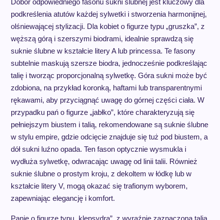
Dobór odpowiedniego fasonu sukni ślubnej jest kluczowy dla
podkreślenia atutów każdej sylwetki i stworzenia harmonijnej,
olśniewającej stylizacji. Dla kobiet o figurze typu „gruszka”, z
węższą górą i szerszymi biodrami, idealnie sprawdzą się
suknie ślubne w kształcie litery A lub princessa. Te fasony
subtelnie maskują szersze biodra, jednocześnie podkreślając
talię i tworząc proporcjonalną sylwetkę. Góra sukni może być
zdobiona, na przykład koronką, haftami lub transparentnymi
rękawami, aby przyciągnąć uwagę do górnej części ciała. W
przypadku pań o figurze „jabłko”, które charakteryzują się
pełniejszym biustem i talią, rekomendowane są suknie ślubne
w stylu empire, gdzie odcięcie znajduje się tuż pod biustem, a
dół sukni luźno opada. Ten fason optycznie wysmukla i
wydłuża sylwetkę, odwracając uwagę od linii talii. Również
suknie ślubne o prostym kroju, z dekoltem w łódkę lub w
kształcie litery V, mogą okazać się trafionym wyborem,
zapewniając elegancję i komfort.
Panie o figurze typu „klepsydra”, z wyraźnie zaznaczoną talią