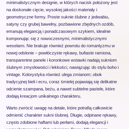
minimalistycznym designie, w których nacisk położony jest
na doskonałe cięcie, wysokiej jakości materiały i
geometryczne formy. Proste suknie ślubne z jedwabiu,
satyny czy grubej bawełny, pozbawione zbędnych ozdób,
emanują elegancją i ponadczasowym szykiem, idealnie
komponując się z nowoczesnymi, minimalistycznymi
weselami. Nie brakuje również powrotu do romantyzmu w
nowej odsłonie – powłóczyste rękawy, bufiaste ramiona,
transparentne panele i koronkowe wstawki nadają sukniom
ślubnym zmysłowości i lekkości, nawiązując do stylu boho i
vintage. Kolorystyka również ulega zmianom; obok
tradycyjnej bieli i ecru, coraz śmielej pojawiają się delikatne
odcienie szampana, beżu, a nawet subtelne pastele, które
dodają kreacjom unikalnego charakteru.
Warto zwrócić uwagę na detale, które potrafią całkowicie
odmienić charakter sukni ślubnej. Długie, odpinane rękawy,
często zdobione haftami lub perłami, dodają elegancji i