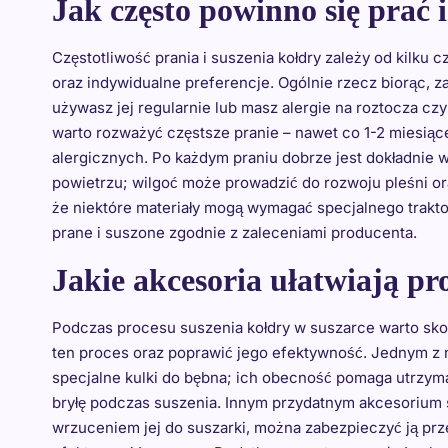
Jak często powinno się prać 
Częstotliwość prania i suszenia kołdry zależy od kilku c
oraz indywidualne preferencje. Ogólnie rzecz biorąc, za
używasz jej regularnie lub masz alergie na roztocza cz
warto rozważyć częstsze pranie – nawet co 1-2 miesiąc
alergicznych. Po każdym praniu dobrze jest dokładnie
powietrzu; wilgoć może prowadzić do rozwoju pleśni o
że niektóre materiały mogą wymagać specjalnego trakt
prane i suszone zgodnie z zaleceniami producenta.
Jakie akcesoria ułatwiają pr
Podczas procesu suszenia kołdry w suszarce warto sko
ten proces oraz poprawić jego efektywność. Jednym z n
specjalne kulki do bębna; ich obecność pomaga utrzymać
bryłę podczas suszenia. Innym przydatnym akcesorium s
wrzuceniem jej do suszarki, można zabezpieczyć ją p