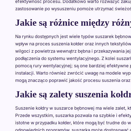
efektywność procesu. Dodatkowo warto rozważyć zakup
zastosowanie po wysuszeniu pomoże utrzymać świeżość 
Jakie są różnice między róż
Na rynku dostępnych jest wiele typów suszarek bębno
wpływ na proces suszenia kołder oraz innych tekstyliów
wilgoci z powietrza wewnątrz bębna i przekazywania jej
podłączenia do systemu wentylacyjnego. Z kolei susz
pomocą rury wentylacyjnej; są one bardziej efektywne
instalacji. Warto również zwrócić uwagę na modele wyp
mogą znacząco poprawić jakość procesu suszenia oraz
Jakie są zalety suszenia koł
Suszenie kołdry w suszarce bębnowej ma wiele zalet, kt
Przede wszystkim, suszarka pozwala na szybkie i efekt
istotne w przypadku kołder, które mogą być trudne do 
odpowiednich programów, suszarka może dostosować cza