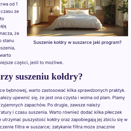
trwa od 1
 czasu ze
to
ają
nacza, że
o stanu
Suszenie kołdry w suszarce jaki program?
szenia,
 warto
ejsze części, jeśli to możliwe.
przy suszeniu kołdry?
rce bębnowej, warto zastosować kilka sprawdzonych praktyk.
leży upewnić się, że jest ona czysta i wolna od plam. Plamy
rzyjemnych zapachów. Po drugie, zawsze należy
tury i czasu suszenia. Warto również dodać kilka piłeczek
utrzymać puszystość kołdry oraz zapobiegają jej zbiciu się w
zczenie filtra w suszarce; zatykanie filtra może znacznie