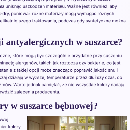
ala uniknąć uszkodzeń materiału. Ważne jest również, aby
kołdry, ponieważ różne materiały mogą wymagać różnych
likatniejszego traktowania, podczas gdy syntetyczne można
i antyalergicznych w suszarce?
iczne, które mogą być szczególnie przydatne przy suszeniu
inację alergenów, takich jak roztocza czy bakterie, co jest
ystanie z takiej opcji może znacząco poprawić jakość snu i
aj działają w wyższej temperaturze przez dłuższy czas, co
mów. Warto jednak pamiętać, że nie wszystkie kołdry nadają
awdzić zalecenia producenta.
dry w suszarce bębnowej?
owej
miar kołdry