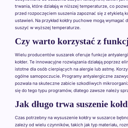
trwania, które działają w niższej temperaturze, co pozw
przed rozpoczęciem suszenia zapoznać się z etykietą 
ustawień. Na przykład kołdry puchowe mogą wymagać de
suszyć w wyższej temperaturze.
Czy warto korzystać z funkcj
Wielu producentów suszarek oferuje funkcje antyalerg
kołder. Te innowacyjne rozwiązania działają poprzez elim
istotne dla osób cierpiących na alergie lub astmę. Korz
ogólne samopoczucie. Programy antyalergiczne zazwycz
pozwala na skuteczne zabicie szkodliwych mikroorganiz
się do tego typu programów, dlatego zawsze należy spr
Jak długo trwa suszenie koł
Czas potrzebny na wysuszenie kołdry w suszarce bębn
zależy od wielu czynników, takich jak typ materiału, roz