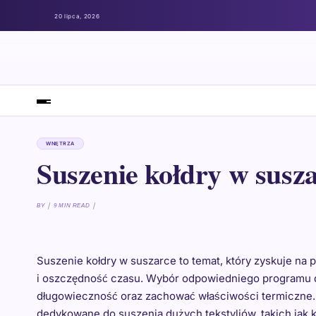
20 lipca, 2026
WNĘTRZA
Suszenie kołdry w susz
BY
9 MIN READ
Suszenie kołdry w suszarce to temat, który zyskuje na
i oszczędność czasu. Wybór odpowiedniego programu do
długowieczność oraz zachować właściwości termiczne.
dedykowane do suszenia dużych tekstyliów, takich jak 