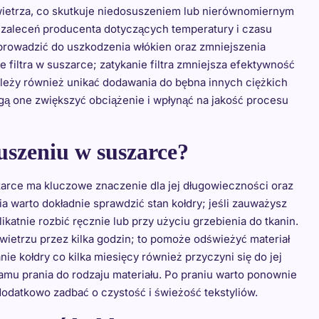
wietrza, co skutkuje niedosuszeniem lub nierównomiernym
 zaleceń producenta dotyczących temperatury i czasu
prowadzić do uszkodzenia włókien oraz zmniejszenia
e filtra w suszarce; zatykanie filtra zmniejsza efektywność
ależy również unikać dodawania do bębna innych ciężkich
mogą one zwiększyć obciążenie i wpłynąć na jakość procesu
uszeniu w suszarce?
zarce ma kluczowe znaczenie dla jej długowieczności oraz
 warto dokładnie sprawdzić stan kołdry; jeśli zauważysz
ikatnie rozbić ręcznie lub przy użyciu grzebienia do tkanin.
wietrzu przez kilka godzin; to pomoże odświeżyć materiał
e kołdry co kilka miesięcy również przyczyni się do jej
amu prania do rodzaju materiału. Po praniu warto ponownie
dodatkowo zadbać o czystość i świeżość tekstyliów.