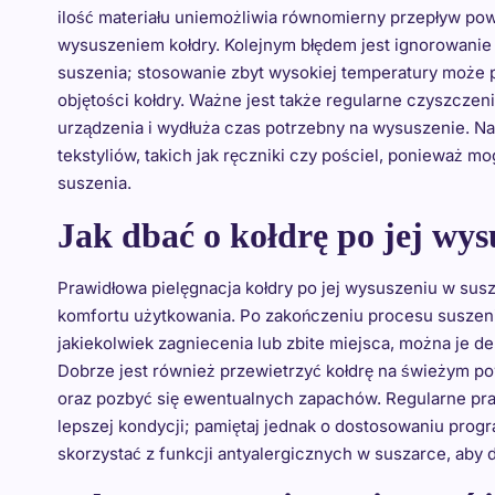
ilość materiału uniemożliwia równomierny przepływ po
wysuszeniem kołdry. Kolejnym błędem jest ignorowanie
suszenia; stosowanie zbyt wysokiej temperatury może 
objętości kołdry. Ważne jest także regularne czyszczeni
urządzenia i wydłuża czas potrzebny na wysuszenie. N
tekstyliów, takich jak ręczniki czy pościel, ponieważ 
suszenia.
Jak dbać o kołdrę po jej wys
Prawidłowa pielęgnacja kołdry po jej wysuszeniu w sus
komfortu użytkowania. Po zakończeniu procesu suszenia
jakiekolwiek zagniecenia lub zbite miejsca, można je del
Dobrze jest również przewietrzyć kołdrę na świeżym po
oraz pozbyć się ewentualnych zapachów. Regularne prani
lepszej kondycji; pamiętaj jednak o dostosowaniu progr
skorzystać z funkcji antyalergicznych w suszarce, aby 