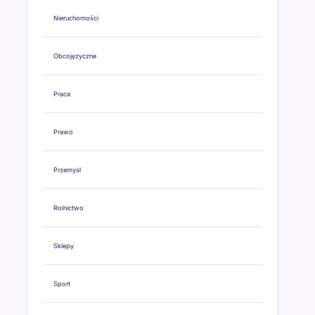
Nieruchomości
Obcojęzyczne
Praca
Prawo
Przemysł
Rolnictwo
Sklepy
Sport