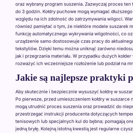
oraz wybrany program suszenia. Zazwyczaj proces ten 
do 3 godzin. Kołdry puchowe mogą wymagać dłuższego
względu na ich zdolność do zatrzymywania wilgoci. War
również pamiętać o tym, że niektóre modele suszarek m
funkcję automatycznego wykrywania wilgotności, co oz
urządzenie samo dostosowuje czas pracy do aktualneg
tekstyliów. Dzięki temu można uniknąć zarówno niedosu
jak i przegrzania materiału. W przypadku dużych kołder
rozważyć ich wcześniejsze rozłożenie lub podział na mni
Jakie są najlepsze praktyki 
Aby skutecznie i bezpiecznie wysuszyć kołdrę w susza
Po pierwsze, przed umieszczeniem kołdry w suszarce na
mogą utrudnić proces suszenia oraz prowadzić do niep
przestrzegać instrukcji producenta dotyczących tempera
tenisowych lub specjalnych kul do bębna; pomagają one 
jedną bryłę. Kolejną istotną kwestią jest regularne czys