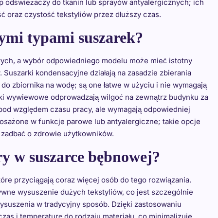
 odświeżaczy do tkanin lub sprayów antyalergicznych; ich
oraz czystość tekstyliów przez dłuższy czas.
nymi typami suszarek?
wych, a wybór odpowiedniego modelu może mieć istotny
. Suszarki kondensacyjne działają na zasadzie zbierania
 do zbiornika na wodę; są one łatwe w użyciu i nie wymagają
arki wywiewowe odprowadzają wilgoć na zewnątrz budynku za
 pod względem czasu pracy, ale wymagają odpowiedniej
osażone w funkcje parowe lub antyalergiczne; takie opcje
 zadbać o zdrowie użytkowników.
dry w suszarce bębnowej?
óre przyciągają coraz więcej osób do tego rozwiązania.
ywne wysuszenie dużych tekstyliów, co jest szczególnie
wysuszenia w tradycyjny sposób. Dzięki zastosowaniu
s i temperaturę do rodzaju materiału, co minimalizuje