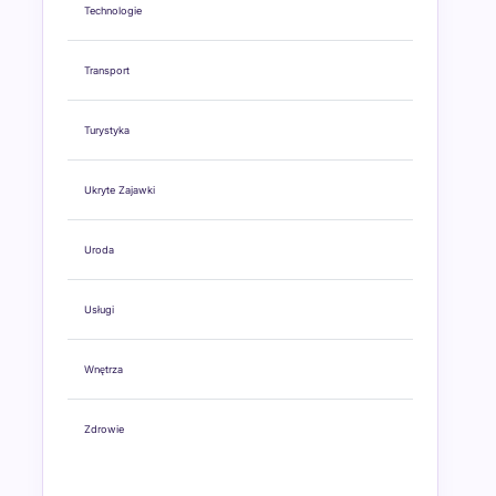
Technologie
Transport
Turystyka
Ukryte Zajawki
Uroda
Usługi
Wnętrza
Zdrowie