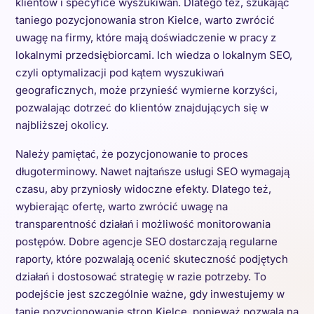
klientów i specyfice wyszukiwań. Dlatego też, szukając
taniego pozycjonowania stron Kielce, warto zwrócić
uwagę na firmy, które mają doświadczenie w pracy z
lokalnymi przedsiębiorcami. Ich wiedza o lokalnym SEO,
czyli optymalizacji pod kątem wyszukiwań
geograficznych, może przynieść wymierne korzyści,
pozwalając dotrzeć do klientów znajdujących się w
najbliższej okolicy.
Należy pamiętać, że pozycjonowanie to proces
długoterminowy. Nawet najtańsze usługi SEO wymagają
czasu, aby przyniosły widoczne efekty. Dlatego też,
wybierając ofertę, warto zwrócić uwagę na
transparentność działań i możliwość monitorowania
postępów. Dobre agencje SEO dostarczają regularne
raporty, które pozwalają ocenić skuteczność podjętych
działań i dostosować strategię w razie potrzeby. To
podejście jest szczególnie ważne, gdy inwestujemy w
tanie pozycjonowanie stron Kielce, ponieważ pozwala na