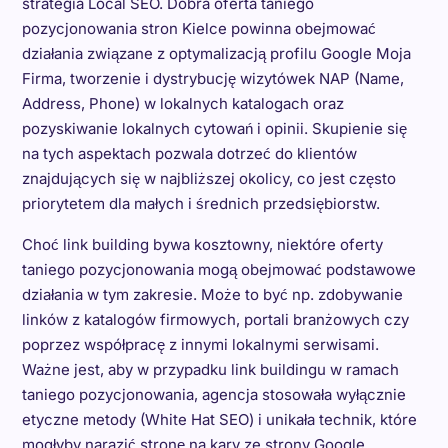
strategia Local SEO. Dobra oferta taniego
pozycjonowania stron Kielce powinna obejmować
działania związane z optymalizacją profilu Google Moja
Firma, tworzenie i dystrybucję wizytówek NAP (Name,
Address, Phone) w lokalnych katalogach oraz
pozyskiwanie lokalnych cytowań i opinii. Skupienie się
na tych aspektach pozwala dotrzeć do klientów
znajdujących się w najbliższej okolicy, co jest często
priorytetem dla małych i średnich przedsiębiorstw.
Choć link building bywa kosztowny, niektóre oferty
taniego pozycjonowania mogą obejmować podstawowe
działania w tym zakresie. Może to być np. zdobywanie
linków z katalogów firmowych, portali branżowych czy
poprzez współpracę z innymi lokalnymi serwisami.
Ważne jest, aby w przypadku link buildingu w ramach
taniego pozycjonowania, agencja stosowała wyłącznie
etyczne metody (White Hat SEO) i unikała technik, które
mogłyby narazić stronę na kary ze strony Google.