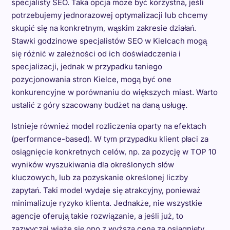
specjalisty SEO. Taka opcja może być korzystna, jeśli
potrzebujemy jednorazowej optymalizacji lub chcemy
skupić się na konkretnym, wąskim zakresie działań.
Stawki godzinowe specjalistów SEO w Kielcach mogą
się różnić w zależności od ich doświadczenia i
specjalizacji, jednak w przypadku taniego
pozycjonowania stron Kielce, mogą być one
konkurencyjne w porównaniu do większych miast. Warto
ustalić z góry szacowany budżet na daną usługę.
Istnieje również model rozliczenia oparty na efektach
(performance-based). W tym przypadku klient płaci za
osiągnięcie konkretnych celów, np. za pozycję w TOP 10
wyników wyszukiwania dla określonych słów
kluczowych, lub za pozyskanie określonej liczby
zapytań. Taki model wydaje się atrakcyjny, ponieważ
minimalizuje ryzyko klienta. Jednakże, nie wszystkie
agencje oferują takie rozwiązanie, a jeśli już, to
zazwyczaj wiąże się ono z wyższą ceną za osiągnięty