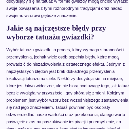
decydujący się na tatuaż w formie gwiazdy mogą chcieć wyrazić
swoje powiązania z tymi różnorodnymi tradycjami oraz nadać
swojemu wzorowi głębsze znaczenie.
Jakie są najczęstsze błędy przy
wyborze tatuażu gwiazdki?
Wybór tatuażu gwiazdki to proces, który wymaga staranności i
przemyślenia, jednak wiele osób popełnia błędy, które mogą
prowadzić do niezadowolenia z ostatecznego efektu. Jednym z
najczęstszych błędów jest brak dokładnego przemyślenia
lokalizacji tatuażu na ciele. Niektórzy decydują się na miejsce,
które jest łatwo widoczne, ale nie biorą pod uwagę tego, jak tatua
będzie wyglądał w przyszłości, gdy skóra się zmieni. Kolejnym
problemem jest wybór wzoru bez wcześniejszego zastanowienia
się nad jego znaczeniem. Tatuaż powinien być osobisty i
odzwierciedlać nasze wartości oraz przekonania, dlatego warto
poświęcić czas na poszukiwanie inspiracji i przemyślenie, co
dany wzór dla nas oznacza. Inny błąd to ignorowanie jakości