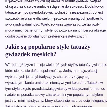
Mężczyźni, którzy wybierają tatuaż w formie gwiazdy, często
chcą wyrazić swoje ambicje i dążenie do sukcesu. Dodatkowo,
tatuaże te mogą symbolizować wolność i niezależność, co jest
szczególnie ważne dla wielu mężczyzn pragnących podkreślić
swoją indywidualność. Warto również zauważyć, że gwiazdy
mogą mieć różne formy i style, co pozwala na ich personalizację 
dostosowanie do własnych preferencji estetycznych.
Jakie są popularne style tatuaży
gwiazdek męskich?
Wśród mężczyzn istnieje wiele różnych stylów tatuaży gwiazdek
które cieszą się dużą popularnością. Jednym z najczęściej
wybieranych jest styl tradycyjny, charakteryzujący się
wyrazistymi konturami oraz intensywnymi kolorami. Tatuaże w
tym stylu często przedstawiają gwiazdy w klasycznej formie, co
nadaje im ponadczasowy charakter. Innym popularnym stylem
jest styl minimalistyczny, który skupia się na prostocie i elegancji.
Takie tatuaże często mają jedynie kontury lub niewielkie