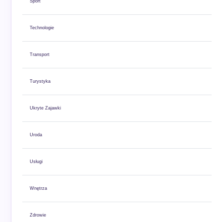
Sport
Technologie
Transport
Turystyka
Ukryte Zajawki
Uroda
Usługi
Wnętrza
Zdrowie