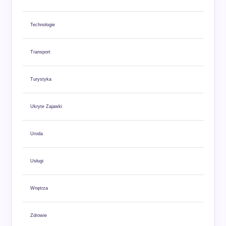
Technologie
Transport
Turystyka
Ukryte Zajawki
Uroda
Usługi
Wnętrza
Zdrowie