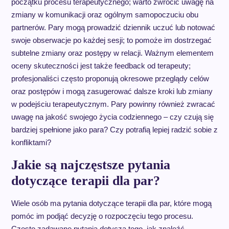
początku procesu terapeutycznego; warto zwrócić uwagę na
zmiany w komunikacji oraz ogólnym samopoczuciu obu
partnerów. Pary mogą prowadzić dziennik uczuć lub notować
swoje obserwacje po każdej sesji; to pomoże im dostrzegać
subtelne zmiany oraz postępy w relacji. Ważnym elementem
oceny skuteczności jest także feedback od terapeuty;
profesjonaliści często proponują okresowe przeglądy celów
oraz postępów i mogą zasugerować dalsze kroki lub zmiany
w podejściu terapeutycznym. Pary powinny również zwracać
uwagę na jakość swojego życia codziennego – czy czują się
bardziej spełnione jako para? Czy potrafią lepiej radzić sobie z
konfliktami?
Jakie są najczęstsze pytania
dotyczące terapii dla par?
Wiele osób ma pytania dotyczące terapii dla par, które mogą
pomóc im podjąć decyzję o rozpoczęciu tego procesu.
Często zadawane pytania dotyczą tego, jak znaleźć