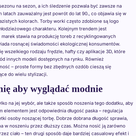
 sezonu na sezon, a ich śledzenie pozwala być zawsze na
atach zauważalny jest powrót do lat 90., co objawia się w
azistych kolorach. Torby worki często zdobione są logo
młodzieżowego charakteru. Kolejnym trendem jest
j marek stawia na produkcję toreb z recyklingowanych
wiada rosnącej świadomości ekologicznej konsumentów.
 wszelkiego rodzaju frędzle, hafty czy aplikacje 3D, które
ród innych modeli dostępnych na rynku. Również
ność – proste formy bez zbędnych ozdób cieszą się
e do wielu stylizacji.
amię aby wyglądać modnie
lko na jej wybór, ale także sposób noszenia tego dodatku, aby
ym elementem jest odpowiednia długość paska – regulacja
tki osoby noszącej torbę. Dobrze dobrana długość sprawia,
dna w noszeniu przez dłuższy czas. Można nosić ją zarówno
zez ciało – ten drugi sposób daje bardziej casualowy efekt i