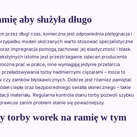
amię aby służyła długo
 przez długi czas, konieczna jest odpowiednia pielęgnacja i
 przypadku modeli skórzanych warto stosować specjalistyczne
 oraz impregnacja pomogą zachować jej elastyczność i blask.
ekstylnych istotne jest przestrzeganie zaleceń producenta
można prać w pralce, inne wymagają jedynie przetarcia
ać przeładowywania torby nadmiernymi ciężarami – może to
w czy zamków błyskawicznych. Dobrze jest również pamiętać
deł ciepła oraz bezpośredniego światła słonecznego – takie
cji materiału. Regularna kontrola stanu torby pozwoli szybko
prawcze zanim problem stanie się poważniejszy.
ry torby worek na ramię w tym