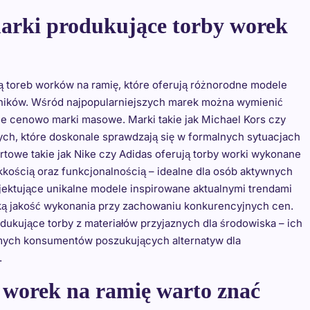
marki produkujące torby worek
ją toreb worków na ramię, które oferują różnorodne modele
ników. Wśród najpopularniejszych marek można wymienić
ne cenowo marki masowe. Marki takie jak Michael Kors czy
ch, które doskonale sprawdzają się w formalnych sytuacjach
ortowe takie jak Nike czy Adidas oferują torby worki wykonane
ekkością oraz funkcjonalnością – idealne dla osób aktywnych
ojektujące unikalne modele inspirowane aktualnymi trendami
ką jakość wykonania przy zachowaniu konkurencyjnych cen.
ukujące torby z materiałów przyjaznych dla środowiska – ich
domych konsumentów poszukujących alternatyw dla
.
b worek na ramię warto znać