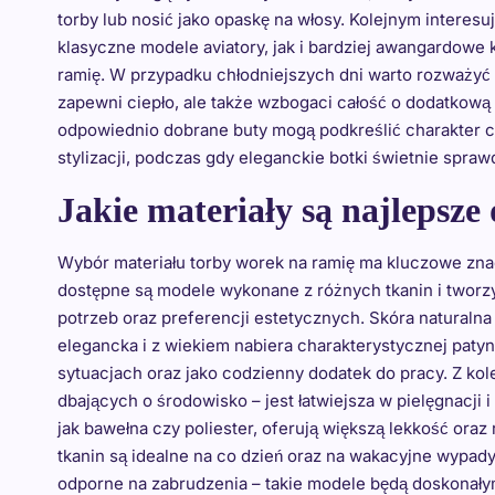
torby lub nosić jako opaskę na włosy. Kolejnym intere
klasyczne modele aviatory, jak i bardziej awangardowe
ramię. W przypadku chłodniejszych dni warto rozważyć d
zapewni ciepło, ale także wzbogaci całość o dodatkową
odpowiednio dobrane buty mogą podkreślić charakter c
stylizacji, podczas gdy eleganckie botki świetnie spraw
Jakie materiały są najlepsze
Wybór materiału torby worek na ramię ma kluczowe znacz
dostępne są modele wykonane z różnych tkanin i tworz
potrzeb oraz preferencji estetycznych. Skóra naturalna 
elegancka i z wiekiem nabiera charakterystycznej paty
sytuacjach oraz jako codzienny dodatek do pracy. Z kol
dbających o środowisko – jest łatwiejsza w pielęgnacji i 
jak bawełna czy poliester, oferują większą lekkość ora
tkanin są idealne na co dzień oraz na wakacyjne wypa
odporne na zabrudzenia – takie modele będą doskonał