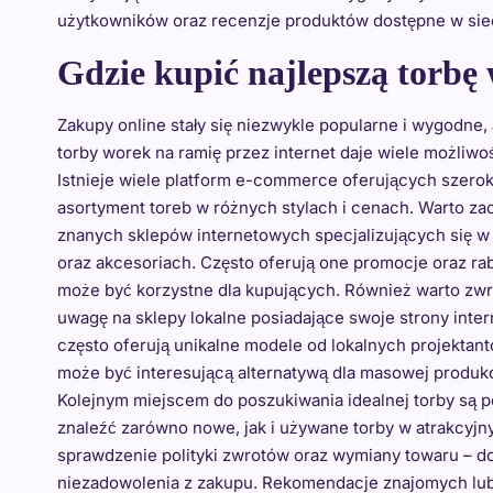
użytkowników oraz recenzje produktów dostępne w siec
Gdzie kupić najlepszą torbę
Zakupy online stały się niezwykle popularne i wygodne,
torby worek na ramię przez internet daje wiele możliwoś
Istnieje wiele platform e-commerce oferujących szerok
asortyment toreb w różnych stylach i cenach. Warto za
znanych sklepów internetowych specjalizujących się w
oraz akcesoriach. Często oferują one promocje oraz rab
może być korzystne dla kupujących. Również warto zwr
uwagę na sklepy lokalne posiadające swoje strony inte
często oferują unikalne modele od lokalnych projektant
może być interesującą alternatywą dla masowej produkc
Kolejnym miejscem do poszukiwania idealnej torby są p
znaleźć zarówno nowe, jak i używane torby w atrakcyjn
sprawdzenie polityki zwrotów oraz wymiany towaru – d
niezadowolenia z zakupu. Rekomendacje znajomych lub