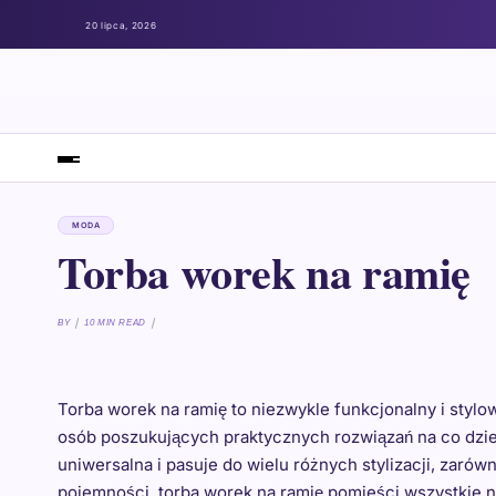
20 lipca, 2026
MODA
Torba worek na ramię
BY
10 MIN READ
Torba worek na ramię to niezwykle funkcjonalny i styl
osób poszukujących praktycznych rozwiązań na co dzień
uniwersalna i pasuje do wielu różnych stylizacji, zarów
pojemności, torba worek na ramię pomieści wszystkie nie