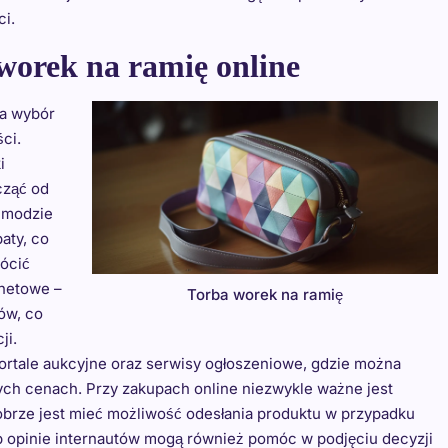
i.
 worek na ramię online
 a wybór
ci.
i
cząć od
 modzie
aty, co
ócić
rnetowe –
Torba worek na ramię
ów, co
ji.
ortale aukcyjne oraz serwisy ogłoszeniowe, gdzie można
ych cenach. Przy zakupach online niezwykle ważne jest
obrze jest mieć możliwość odesłania produktu w przypadku
 opinie internautów mogą również pomóc w podjęciu decyzji