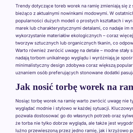
Trendy dotyczące toreb worek na ramię zmieniają się z
bieżąco z aktualnymi nowinkami modowymi. W ostatnich l
popularności dużych modeli o prostych kształtach i wyr
marek lub charakterystycznymi detalami, co nadaje im 
wykorzystanie materiałów ekologicznych – coraz więce
tworzyw sztucznych lub organicznych tkanin, co odpo
Warto również zwrócić uwagę na detale – modne stały się
nadają torbom unikalnego wyglądu i wyróżniają je spoś
minimalistyczny design zdobywa coraz większą popular
uznaniem osób preferujących stonowane dodatki pasując
Jak nosić torbę worek na r
Nosiąc torbę worek na ramię warto zwrócić uwagę nie ty
wyglądać modnie i stylowo w każdej sytuacji. Kluczow
pozwala dostosować go do własnych potrzeb oraz sylwe
że torba nie tylko dobrze wygląda, ale także jest wygo
luźno przewieszoną przez jedno ramię, jak i krzyżowo pr