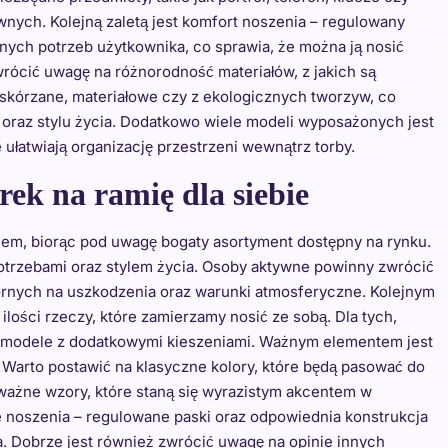
wnych. Kolejną zaletą jest komfort noszenia – regulowany
nych potrzeb użytkownika, co sprawia, że można ją nosić
zwrócić uwagę na różnorodność materiałów, z jakich są
skórzane, materiałowe czy z ekologicznych tworzyw, co
 oraz stylu życia. Dodatkowo wiele modeli wyposażonych jest
ułatwiają organizację przestrzeni wewnątrz torby.
ek na ramię dla siebie
em, biorąc pod uwagę bogaty asortyment dostępny na rynku.
otrzebami oraz stylem życia. Osoby aktywne powinny zwrócić
rnych na uszkodzenia oraz warunki atmosferyczne. Kolejnym
ilości rzeczy, które zamierzamy nosić ze sobą. Dla tych,
ze modele z dodatkowymi kieszeniami. Ważnym elementem jest
 Warto postawić na klasyczne kolory, które będą pasować do
dważne wzory, które staną się wyrazistym akcentem w
 noszenia – regulowane paski oraz odpowiednia konstrukcja
. Dobrze jest również zwrócić uwagę na opinie innych