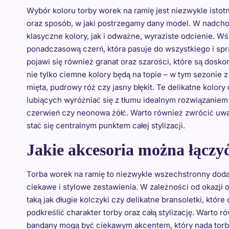
Wybór koloru torby worek na ramię jest niezwykle istot
oraz sposób, w jaki postrzegamy dany model. W nadc
klasyczne kolory, jak i odważne, wyraziste odcienie.
ponadczasową czerń, która pasuje do wszystkiego i spr
pojawi się również granat oraz szarości, które są dosk
nie tylko ciemne kolory będą na topie – w tym sezonie
mięta, pudrowy róż czy jasny błękit. Te delikatne kolory 
lubiących wyróżniać się z tłumu idealnym rozwiązaniem
czerwień czy neonowa żółć. Warto również zwrócić uwag
stać się centralnym punktem całej stylizacji.
Jakie akcesoria można łączy
Torba worek na ramię to niezwykle wszechstronny doda
ciekawe i stylowe zestawienia. W zależności od okazji 
taką jak długie kolczyki czy delikatne bransoletki, któ
podkreślić charakter torby oraz całą stylizację. Warto
bandany mogą być ciekawym akcentem, który nada torb