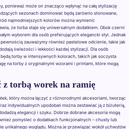
ny, ponieważ może on znacząco wpłynąć na całą stylizację
hodzących sezonach dominować będą zarówno stonowane,
 Wśród najmodniejszych kolorów można wymienić
awia, że torba staje się uniwersalnym dodatkiem. Obok czerni
onałym wyborem dla osób preferujących elegancki styl. Jednak
 z pewnością zauważymy również pastelowe odcienie, takie jak
dodają świeżości i lekkości każdej stylizacji. Dla osób
 będą torby w intensywnych kolorach, takich jak soczysta
ę na torby z oryginalnymi wzorami i printami, które mogą
ć z torbą worek na ramię
tek, który można łączyć z różnorodnymi akcesoriami, tworząc
oraz indywidualnych upodobań można zestawiać ją z biżuterią,
re dodadzą elegancji i szyku. Dobrze dobrane akcesoria mogą
 również pomyśleć o dodatkach funkcjonalnych – chusty lub
ie unikalnego wyglądu. Można je przewiązać wokół uchwytów