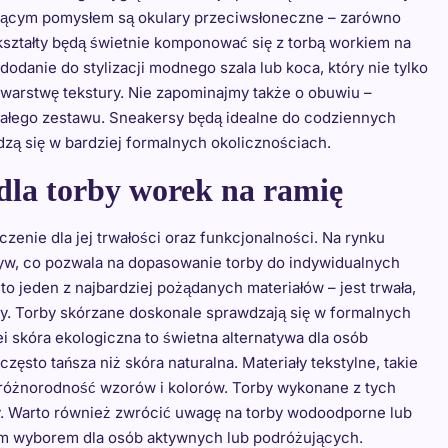
sującym pomysłem są okulary przeciwsłoneczne – zarówno
 kształty będą świetnie komponować się z torbą workiem na
odanie do stylizacji modnego szala lub koca, który nie tylko
 warstwę tekstury. Nie zapominajmy także o obuwiu –
ałego zestawu. Sneakersy będą idealne do codziennych
dzą się w bardziej formalnych okolicznościach.
 dla torby worek na ramię
enie dla jej trwałości oraz funkcjonalności. Na rynku
yw, co pozwala na dopasowanie torby do indywidualnych
to jeden z najbardziej pożądanych materiałów – jest trwała,
ny. Torby skórzane doskonale sprawdzają się w formalnych
ei skóra ekologiczna to świetna alternatywa dla osób
często tańsza niż skóra naturalna. Materiały tekstylne, takie
z różnorodność wzorów i kolorów. Torby wykonane z tych
dy. Warto również zwrócić uwagę na torby wodoodporne lub
ym wyborem dla osób aktywnych lub podróżujących.