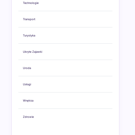
Technologie
Transport
Turystyka
Ukryte Zajawki
Uroda
Usługi
Wnętrza
Zdrowie