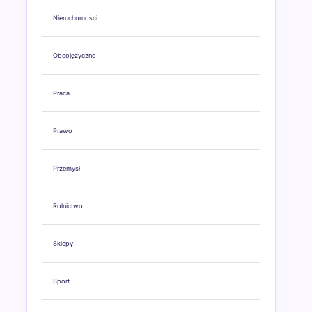
Nieruchomości
Obcojęzyczne
Praca
Prawo
Przemysł
Rolnictwo
Sklepy
Sport