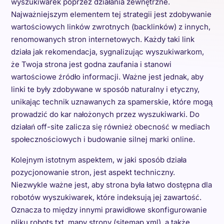
wyszukiwarek poprzez działania zewnętrzne.
Najważniejszym elementem tej strategii jest zdobywanie
wartościowych linków zwrotnych (backlinków) z innych,
renomowanych stron internetowych. Każdy taki link
działa jak rekomendacja, sygnalizując wyszukiwarkom,
że Twoja strona jest godna zaufania i stanowi
wartościowe źródło informacji. Ważne jest jednak, aby
linki te były zdobywane w sposób naturalny i etyczny,
unikając technik uznawanych za spamerskie, które mogą
prowadzić do kar nałożonych przez wyszukiwarki. Do
działań off-site zalicza się również obecność w mediach
społecznościowych i budowanie silnej marki online.
Kolejnym istotnym aspektem, w jaki sposób działa
pozycjonowanie stron, jest aspekt techniczny.
Niezwykle ważne jest, aby strona była łatwo dostępna dla
robotów wyszukiwarek, które indeksują jej zawartość.
Oznacza to między innymi prawidłowe skonfigurowanie
pliku robots.txt, mapy strony (sitemap.xml), a także