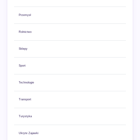
Przemysł
Rolnictwo
Sklepy
Sport
Technologie
Transport
Turystyka
Ukryte Zajawki