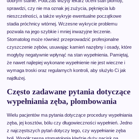
dobrym stanie. Podczas wizyty lekarz oceni stan plomby,
sprawdzi, czy nie ma oznak jej zużycia, pęknięcia lub
nieszczelności, a także wykryje ewentualne początkowe
stadia próchnicy wtórnej. Wczesne wykrycie problemu
pozwala na jego szybkie i mniej inwazyjne leczenie.
Stomatolog może również przeprowadzić profesjonalne
czyszczenie zębów, usuwając kamień nazębny i osady, które
mogłyby negatywnie wpłynąć na stan wypełnienia. Pamiętaj,
że nawet najlepiej wykonane wypełnienie nie jest wieczne i
wymaga troski oraz regularnych kontroli, aby służyło Ci jak
najdłużej.
Często zadawane pytania dotyczące
wypełniania zęba, plombowania
Wielu pacjentów ma pytania dotyczące procedury wypełniania
zęba, jej kosztów, bólu czy długowieczności wypełnień. Jedno
z najczęstszych pytań dotyczy tego, czy wypełnianie zęba
boli. Współczesna stomatologia kładzie duży nacisk na