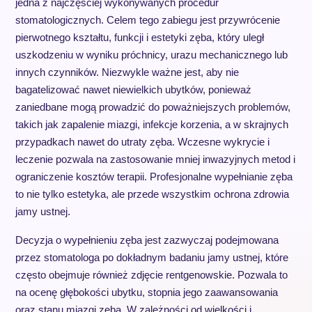
jedna z najczęściej wykonywanych procedur
stomatologicznych. Celem tego zabiegu jest przywrócenie
pierwotnego kształtu, funkcji i estetyki zęba, który uległ
uszkodzeniu w wyniku próchnicy, urazu mechanicznego lub
innych czynników. Niezwykle ważne jest, aby nie
bagatelizować nawet niewielkich ubytków, ponieważ
zaniedbane mogą prowadzić do poważniejszych problemów,
takich jak zapalenie miazgi, infekcje korzenia, a w skrajnych
przypadkach nawet do utraty zęba. Wczesne wykrycie i
leczenie pozwala na zastosowanie mniej inwazyjnych metod i
ograniczenie kosztów terapii. Profesjonalne wypełnianie zęba
to nie tylko estetyka, ale przede wszystkim ochrona zdrowia
jamy ustnej.
Decyzja o wypełnieniu zęba jest zazwyczaj podejmowana
przez stomatologa po dokładnym badaniu jamy ustnej, które
często obejmuje również zdjęcie rentgenowskie. Pozwala to
na ocenę głębokości ubytku, stopnia jego zaawansowania
oraz stanu miazgi zęba. W zależności od wielkości i