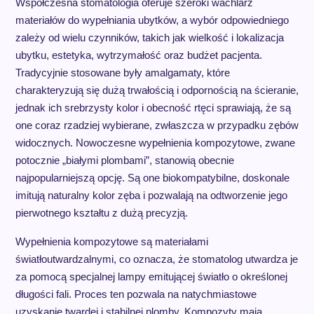
Współczesna stomatologia oferuje szeroki wachlarz
materiałów do wypełniania ubytków, a wybór odpowiedniego
zależy od wielu czynników, takich jak wielkość i lokalizacja
ubytku, estetyka, wytrzymałość oraz budżet pacjenta.
Tradycyjnie stosowane były amalgamaty, które
charakteryzują się dużą trwałością i odpornością na ścieranie,
jednak ich srebrzysty kolor i obecność rtęci sprawiają, że są
one coraz rzadziej wybierane, zwłaszcza w przypadku zębów
widocznych. Nowoczesne wypełnienia kompozytowe, zwane
potocznie „białymi plombami”, stanowią obecnie
najpopularniejszą opcję. Są one biokompatybilne, doskonale
imitują naturalny kolor zęba i pozwalają na odtworzenie jego
pierwotnego kształtu z dużą precyzją.
Wypełnienia kompozytowe są materiałami
światłoutwardzalnymi, co oznacza, że stomatolog utwardza je
za pomocą specjalnej lampy emitującej światło o określonej
długości fali. Proces ten pozwala na natychmiastowe
uzyskanie twardej i stabilnej plomby. Kompozyty mają