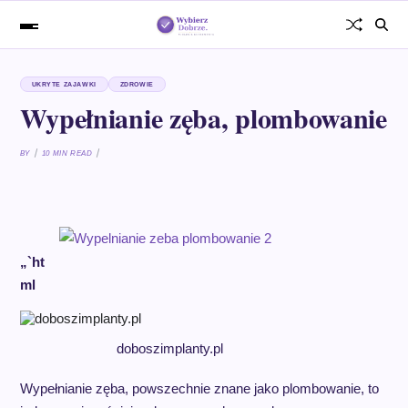
UKRYTE ZAJAWKI
ZDROWIE
Wypełnianie zęba, plombowanie
BY
10 MIN READ
„`ht
ml
doboszimplanty.pl
Wypełnianie zęba, powszechnie znane jako plombowanie, to