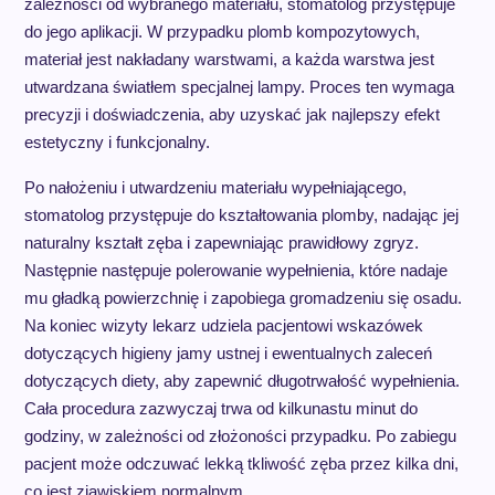
zależności od wybranego materiału, stomatolog przystępuje
do jego aplikacji. W przypadku plomb kompozytowych,
materiał jest nakładany warstwami, a każda warstwa jest
utwardzana światłem specjalnej lampy. Proces ten wymaga
precyzji i doświadczenia, aby uzyskać jak najlepszy efekt
estetyczny i funkcjonalny.
Po nałożeniu i utwardzeniu materiału wypełniającego,
stomatolog przystępuje do kształtowania plomby, nadając jej
naturalny kształt zęba i zapewniając prawidłowy zgryz.
Następnie następuje polerowanie wypełnienia, które nadaje
mu gładką powierzchnię i zapobiega gromadzeniu się osadu.
Na koniec wizyty lekarz udziela pacjentowi wskazówek
dotyczących higieny jamy ustnej i ewentualnych zaleceń
dotyczących diety, aby zapewnić długotrwałość wypełnienia.
Cała procedura zazwyczaj trwa od kilkunastu minut do
godziny, w zależności od złożoności przypadku. Po zabiegu
pacjent może odczuwać lekką tkliwość zęba przez kilka dni,
co jest zjawiskiem normalnym.