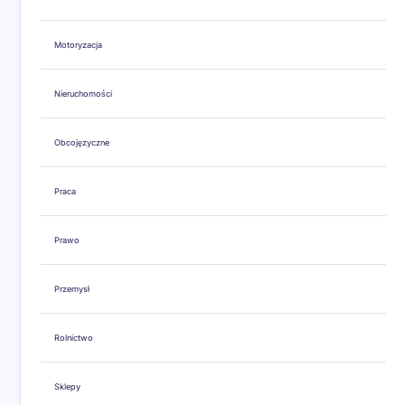
Motoryzacja
Nieruchomości
Obcojęzyczne
Praca
Prawo
Przemysł
Rolnictwo
Sklepy