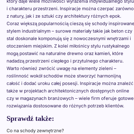
który daje wiele możliwości wyrażenia indywidualnego stylu
i charakteru przestrzeni. Inspiracje można czerpać zarówno
z natury, jak i ze sztuki czy architektury różnych epok.
Coraz większą popularnością cieszą się schody inspirowan
stylem industrialnym – surowe materiały takie jak beton czy
stal doskonale komponują się z nowoczesnymi wnętrzami i
otoczeniem miejskim. Z kolei miłośnicy stylu rustykalnego
mogą postawić na naturalne drewno oraz kamień, które
nadadzą przestrzeni ciepłego i przytulnego charakteru.
Warto również zwrócić uwagę na elementy zieleni –
roślinność wokół schodów może stworzyć harmonijną
całość i dodać uroku całej posesji. Inspiracje można znaleźć
także w projektach architektonicznych dostępnych online
czy w magazynach branżowych – wiele firm oferuje gotowe
rozwiązania dostosowane do różnych potrzeb klientów.
Sprawdź także:
Co na schody zewnętrzne?