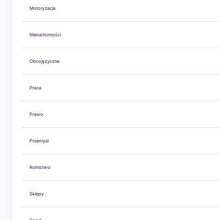
Motoryzacja
Nieruchomości
Obcojęzyczne
Praca
Prawo
Przemysł
Rolnictwo
Sklepy