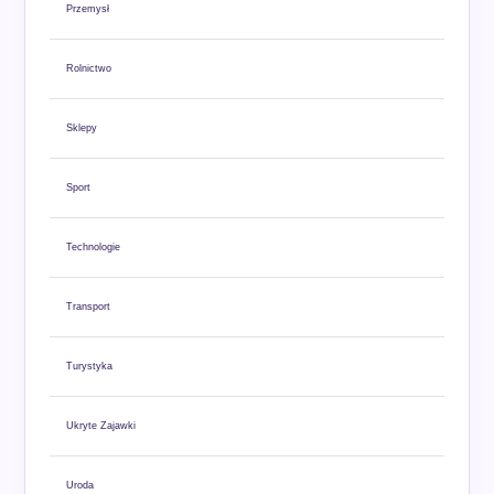
Przemysł
Rolnictwo
Sklepy
Sport
Technologie
Transport
Turystyka
Ukryte Zajawki
Uroda