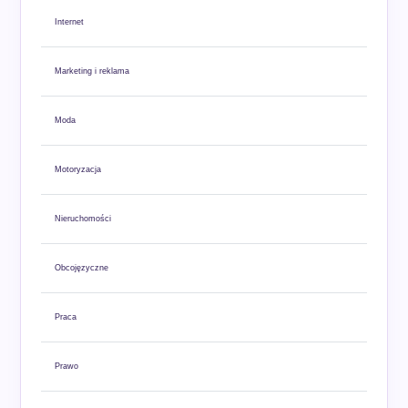
Internet
Marketing i reklama
Moda
Motoryzacja
Nieruchomości
Obcojęzyczne
Praca
Prawo