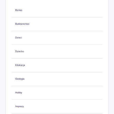
Biznes
Budownictwo
Dzieci
Dziecko
Edukacja
Geologia
Hobby
Imprezy