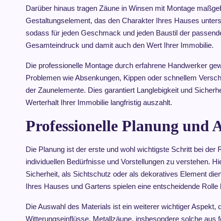
Darüber hinaus tragen Zäune in Winsen mit Montage maßgebli
Gestaltungselement, das den Charakter Ihres Hauses unterstr
sodass für jeden Geschmack und jeden Baustil der passen
Gesamteindruck und damit auch den Wert Ihrer Immobilie.
Die professionelle Montage durch erfahrene Handwerker gewäh
Problemen wie Absenkungen, Kippen oder schnellem Verschleiß
der Zaunelemente. Dies garantiert Langlebigkeit und Sicherhe
Werterhalt Ihrer Immobilie langfristig auszahlt.
Professionelle Planung und
Die Planung ist der erste und wohl wichtigste Schritt bei d
individuellen Bedürfnisse und Vorstellungen zu verstehen. H
Sicherheit, als Sichtschutz oder als dekoratives Element d
Ihres Hauses und Gartens spielen eine entscheidende Rolle
Die Auswahl des Materials ist ein weiterer wichtiger Aspekt, d
Witterungseinflüsse. Metallzäune, insbesondere solche aus f