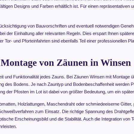
lfältigen Designs und Farben erhältlich ist. Für einen repräsentativen 
ücksichtigung von Bauvorschriften und eventuell notwendigen Genehm
bei der Einhaltung aller relevanten Regeln. Dies erspart Ihnen spä
 Tor- und Pforteinfahrten sind ebenfalls Teil einer professionellen P
n Montage von Zäunen in Winsen
gkeit und Funktionalität jedes Zauns. Bei Zäunen Winsen mit Montag
eitung des Bodens. Je nach Zauntyp und Bodenbeschaffenheit werden 
tung der Pfosten im Lot ist dabei von größter Bedeutung, um ein spät
matten, Holzlattungen, Maschendraht oder schmiedeeiserne Gitter, p
 Schweißverfahren zum Einsatz. Die richtige Spannung des Drahtgefl
ische Erscheinungsbild und die Stabilität. Auch die Integration von T
leisten.