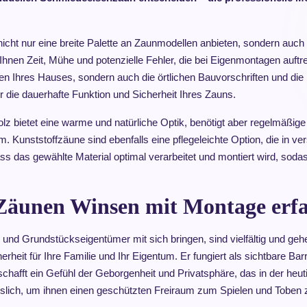
 nicht nur eine breite Palette an Zaunmodellen anbieten, sondern auc
en Zeit, Mühe und potenzielle Fehler, die bei Eigenmontagen auftre
en Ihres Hauses, sondern auch die örtlichen Bauvorschriften und di
r die dauerhafte Funktion und Sicherheit Ihres Zauns.
Holz bietet eine warme und natürliche Optik, benötigt aber regelmäßi
. Kunststoffzäune sind ebenfalls eine pflegeleichte Option, die in ve
dass das gewählte Material optimal verarbeitet und montiert wird, s
on Zäunen Winsen mit Montage erf
 und Grundstückseigentümer mit sich bringen, sind vielfältig und geh
rheit für Ihre Familie und Ihr Eigentum. Er fungiert als sichtbare Barr
hafft ein Gefühl der Geborgenheit und Privatsphäre, das in der heuti
ässlich, um ihnen einen geschützten Freiraum zum Spielen und Toben z