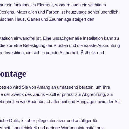
ur ein funktionales Element, sondern auch ein wichtiges
signs, Materialien und Farben ist heutzutage schier unendlich,
ischen Haus, Garten und Zaunanlage steigert den
tatisch einwandfrei ist. Eine unsachgemäße Installation kann zu
die korrekte Befestigung der Pfosten und die exakte Ausrichtung
Investition, die sich in puncto Sicherheit, Ästhetik und
Montage
hbetrieb wird Sie von Anfang an umfassend beraten, um Ihre
ise der Zweck des Zauns – soll er primär zur Abgrenzung, zur
ebenheiten wie Bodenbeschaffenheit und Hanglage sowie der Stil
he Optik, ist aber pflegeintensiver und anfälliger für
heit, Langlebigkeit und geringe Wartungsintensität aus.