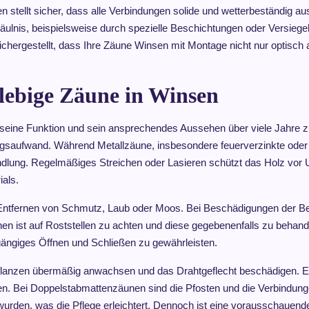
 stellt sicher, dass alle Verbindungen solide und wetterbeständig au
ulnis, beispielsweise durch spezielle Beschichtungen oder Versiegelu
chergestellt, dass Ihre Zäune Winsen mit Montage nicht nur optisch
lebige Zäune in Winsen
m seine Funktion und sein ansprechendes Aussehen über viele Jahre 
ungsaufwand. Während Metallzäune, insbesondere feuerverzinkte oder p
dlung. Regelmäßiges Streichen oder Lasieren schützt das Holz vor U
ials.
 Entfernen von Schmutz, Laub oder Moos. Bei Beschädigungen der Be
 ist auf Roststellen zu achten und diese gegebenenfalls zu behand
gängiges Öffnen und Schließen zu gewährleisten.
flanzen übermäßig anwachsen und das Drahtgeflecht beschädigen. E
ten. Bei Doppelstabmattenzäunen sind die Pfosten und die Verbindung
et wurden, was die Pflege erleichtert. Dennoch ist eine vorausschauen