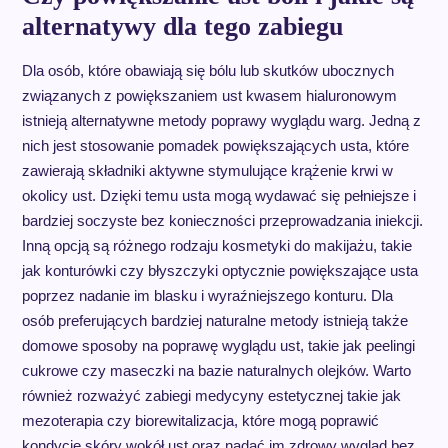
alternatywy dla tego zabiegu
Dla osób, które obawiają się bólu lub skutków ubocznych
związanych z powiększaniem ust kwasem hialuronowym
istnieją alternatywne metody poprawy wyglądu warg. Jedną z
nich jest stosowanie pomadek powiększających usta, które
zawierają składniki aktywne stymulujące krążenie krwi w
okolicy ust. Dzięki temu usta mogą wydawać się pełniejsze i
bardziej soczyste bez konieczności przeprowadzania iniekcji.
Inną opcją są różnego rodzaju kosmetyki do makijażu, takie
jak konturówki czy błyszczyki optycznie powiększające usta
poprzez nadanie im blasku i wyraźniejszego konturu. Dla
osób preferujących bardziej naturalne metody istnieją także
domowe sposoby na poprawę wyglądu ust, takie jak peelingi
cukrowe czy maseczki na bazie naturalnych olejków. Warto
również rozważyć zabiegi medycyny estetycznej takie jak
mezoterapia czy biorewitalizacja, które mogą poprawić
kondycję skóry wokół ust oraz nadać im zdrowy wygląd bez