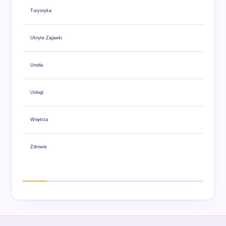
Turystyka
Ukryte Zajawki
Uroda
Usługi
Wnętrza
Zdrowie