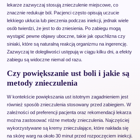
lekarze zazwyczaj stosują znieczulenie miejscowe, co
znacznie redukuje ból. Pacjenci często opisują uczucie
lekkiego ukłucia lub pieczenia podczas iniekcji, jednak wiele
osób twierdzi, że jest to do zniesienia. Po zabiegu mogą
wystąpić pewne objawy uboczne, takie jak opuchlizna czy
siniaki, które są naturalną reakcją organizmu na ingerencję.
Zazwyczaj te dolegliwości ustępują w ciągu kilku dni, a efekty
zabiegu są widoczne niemal od razu.
Czy powiększanie ust boli i jakie są
metody znieczulenia
W kontekście powiększania ust istotnym zagadnieniem jest
również sposób znieczulenia stosowany przed zabiegiem. W
zależności od preferencji pacjenta oraz rekomendacji lekarza
można zastosować różne metody znieczulenia. Najczęściej
wykorzystywane są kremy znieczulające, które nakłada się
na skórę warg na około 30 minut przed rozpoczęciem iniekcji.