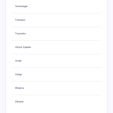
Technologie
Transport
Turystyka
Ukryte Zajawki
Uroda
Usługi
Wnętrza
Zdrowie