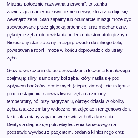
Miazga, potocznie nazywana „nerwem”, to tkanka
zawierająca naczynia krwionośne i nerwy, która znajduje się
wewnątrz zęba. Stan zapalny lub obumarcie miazgi może być
spowodowane przez głęboką próchnicę, uraz mechaniczny,
pęknięcie zęba lub powikłania po leczeniu stomatologicznym.
Nieleczony stan zapalny miazgi prowadzi do silnego bólu,
powstawania ropni i może w końcu doprowadzić do utraty
zęba.
Główne wskazania do przeprowadzenia leczenia kanałowego
obejmują: silny, samoistny ból zęba, który nasila się pod
wpływem bodźców termicznych (ciepło, zimno) i nie ustępuje
po ich ustąpieniu, nadwrażliwość zęba na zmiany
temperatury, ból przy nagryzaniu, obrzęk dziąsła w okolicy
zęba, a także zmiany widoczne na zdjęciach rentgenowskich,
takie jak zmiany zapalne wokół wierzchołka korzenia.
Dentysta diagnozuje potrzebę leczenia kanałowego na
podstawie wywiadu z pacjentem, badania klinicznego oraz