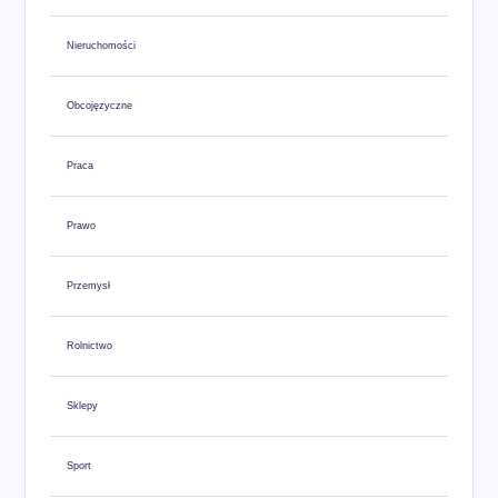
Nieruchomości
Obcojęzyczne
Praca
Prawo
Przemysł
Rolnictwo
Sklepy
Sport