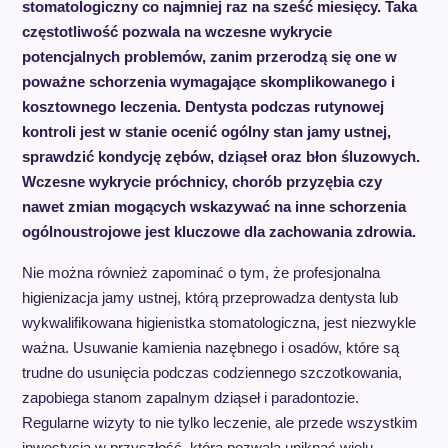
stomatologiczny co najmniej raz na sześć miesięcy. Taka
częstotliwość pozwala na wczesne wykrycie
potencjalnych problemów, zanim przerodzą się one w
poważne schorzenia wymagające skomplikowanego i
kosztownego leczenia. Dentysta podczas rutynowej
kontroli jest w stanie ocenić ogólny stan jamy ustnej,
sprawdzić kondycję zębów, dziąseł oraz błon śluzowych.
Wczesne wykrycie próchnicy, chorób przyzębia czy
nawet zmian mogących wskazywać na inne schorzenia
ogólnoustrojowe jest kluczowe dla zachowania zdrowia.
Nie można również zapominać o tym, że profesjonalna
higienizacja jamy ustnej, którą przeprowadza dentysta lub
wykwalifikowana higienistka stomatologiczna, jest niezwykle
ważna. Usuwanie kamienia nazębnego i osadów, które są
trudne do usunięcia podczas codziennego szczotkowania,
zapobiega stanom zapalnym dziąseł i paradontozie.
Regularne wizyty to nie tylko leczenie, ale przede wszystkim
inwestycja w przyszłość, która pozwala uniknąć wielu