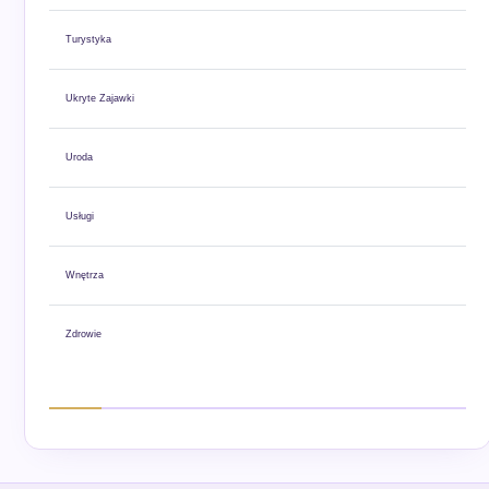
Turystyka
Ukryte Zajawki
Uroda
Usługi
Wnętrza
Zdrowie