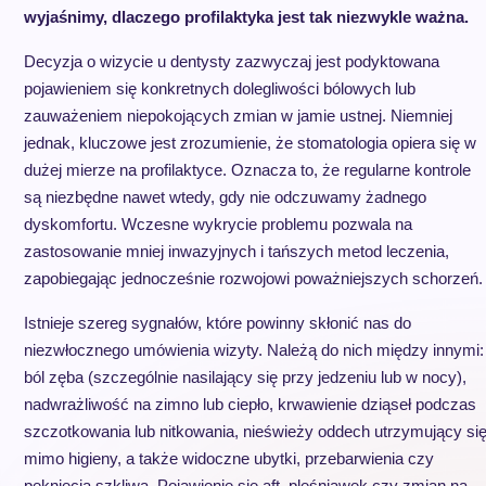
wyjaśnimy, dlaczego profilaktyka jest tak niezwykle ważna.
Decyzja o wizycie u dentysty zazwyczaj jest podyktowana
pojawieniem się konkretnych dolegliwości bólowych lub
zauważeniem niepokojących zmian w jamie ustnej. Niemniej
jednak, kluczowe jest zrozumienie, że stomatologia opiera się w
dużej mierze na profilaktyce. Oznacza to, że regularne kontrole
są niezbędne nawet wtedy, gdy nie odczuwamy żadnego
dyskomfortu. Wczesne wykrycie problemu pozwala na
zastosowanie mniej inwazyjnych i tańszych metod leczenia,
zapobiegając jednocześnie rozwojowi poważniejszych schorzeń.
Istnieje szereg sygnałów, które powinny skłonić nas do
niezwłocznego umówienia wizyty. Należą do nich między innymi:
ból zęba (szczególnie nasilający się przy jedzeniu lub w nocy),
nadwrażliwość na zimno lub ciepło, krwawienie dziąseł podczas
szczotkowania lub nitkowania, nieświeży oddech utrzymujący si
mimo higieny, a także widoczne ubytki, przebarwienia czy
pęknięcia szkliwa. Pojawienie się aft, pleśniawek czy zmian na