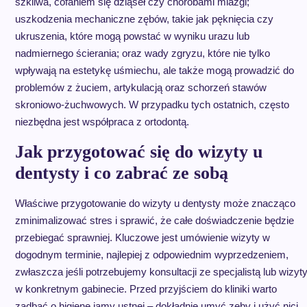
szkliwa, cofaniem się dziąseł czy chorobami miazgi;
uszkodzenia mechaniczne zębów, takie jak pęknięcia czy
ukruszenia, które mogą powstać w wyniku urazu lub
nadmiernego ścierania; oraz wady zgryzu, które nie tylko
wpływają na estetykę uśmiechu, ale także mogą prowadzić do
problemów z żuciem, artykulacją oraz schorzeń stawów
skroniowo-żuchwowych. W przypadku tych ostatnich, często
niezbędna jest współpraca z ortodontą.
Jak przygotować się do wizyty u
dentysty i co zabrać ze sobą
Właściwe przygotowanie do wizyty u dentysty może znacząco
zminimalizować stres i sprawić, że całe doświadczenie będzie
przebiegać sprawniej. Kluczowe jest umówienie wizyty w
dogodnym terminie, najlepiej z odpowiednim wyprzedzeniem,
zwłaszcza jeśli potrzebujemy konsultacji ze specjalistą lub wizyt
w konkretnym gabinecie. Przed przyjściem do kliniki warto
zadbać o higienę jamy ustnej – dokładnie umyć zęby i użyć nici