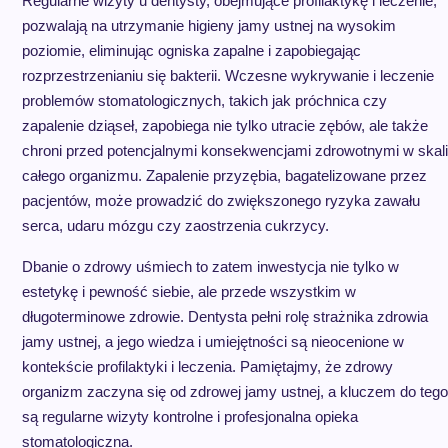
Regularne wizyty u dentysty, obejmujące profilaktykę i leczenie,
pozwalają na utrzymanie higieny jamy ustnej na wysokim
poziomie, eliminując ogniska zapalne i zapobiegając
rozprzestrzenianiu się bakterii. Wczesne wykrywanie i leczenie
problemów stomatologicznych, takich jak próchnica czy
zapalenie dziąseł, zapobiega nie tylko utracie zębów, ale także
chroni przed potencjalnymi konsekwencjami zdrowotnymi w skali
całego organizmu. Zapalenie przyzębia, bagatelizowane przez
pacjentów, może prowadzić do zwiększonego ryzyka zawału
serca, udaru mózgu czy zaostrzenia cukrzycy.
Dbanie o zdrowy uśmiech to zatem inwestycja nie tylko w
estetykę i pewność siebie, ale przede wszystkim w
długoterminowe zdrowie. Dentysta pełni rolę strażnika zdrowia
jamy ustnej, a jego wiedza i umiejętności są nieocenione w
kontekście profilaktyki i leczenia. Pamiętajmy, że zdrowy
organizm zaczyna się od zdrowej jamy ustnej, a kluczem do tego
są regularne wizyty kontrolne i profesjonalna opieka
stomatologiczna.