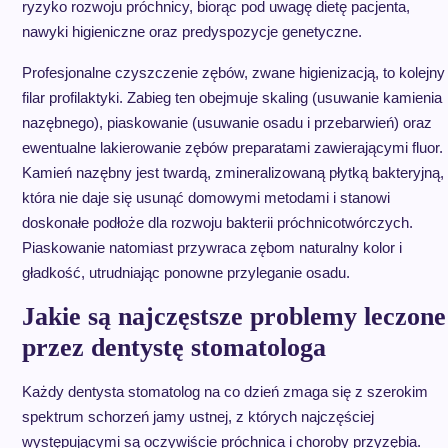
ryzyko rozwoju próchnicy, biorąc pod uwagę dietę pacjenta,
nawyki higieniczne oraz predyspozycje genetyczne.
Profesjonalne czyszczenie zębów, zwane higienizacją, to kolejny
filar profilaktyki. Zabieg ten obejmuje skaling (usuwanie kamienia
nazębnego), piaskowanie (usuwanie osadu i przebarwień) oraz
ewentualne lakierowanie zębów preparatami zawierającymi fluor.
Kamień nazębny jest twardą, zmineralizowaną płytką bakteryjną,
która nie daje się usunąć domowymi metodami i stanowi
doskonałe podłoże dla rozwoju bakterii próchnicotwórczych.
Piaskowanie natomiast przywraca zębom naturalny kolor i
gładkość, utrudniając ponowne przyleganie osadu.
Jakie są najczęstsze problemy leczone
przez dentystę stomatologa
Każdy dentysta stomatolog na co dzień zmaga się z szerokim
spektrum schorzeń jamy ustnej, z których najczęściej
występującymi są oczywiście próchnica i choroby przyzębia.