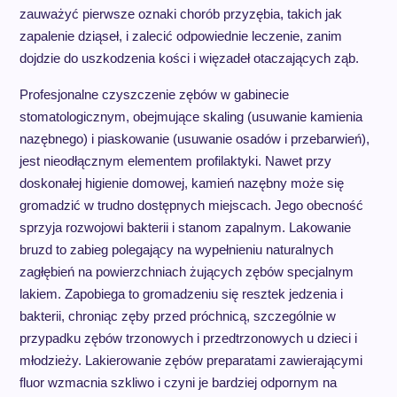
zauważyć pierwsze oznaki chorób przyzębia, takich jak
zapalenie dziąseł, i zalecić odpowiednie leczenie, zanim
dojdzie do uszkodzenia kości i więzadeł otaczających ząb.
Profesjonalne czyszczenie zębów w gabinecie
stomatologicznym, obejmujące skaling (usuwanie kamienia
nazębnego) i piaskowanie (usuwanie osadów i przebarwień),
jest nieodłącznym elementem profilaktyki. Nawet przy
doskonałej higienie domowej, kamień nazębny może się
gromadzić w trudno dostępnych miejscach. Jego obecność
sprzyja rozwojowi bakterii i stanom zapalnym. Lakowanie
bruzd to zabieg polegający na wypełnieniu naturalnych
zagłębień na powierzchniach żujących zębów specjalnym
lakiem. Zapobiega to gromadzeniu się resztek jedzenia i
bakterii, chroniąc zęby przed próchnicą, szczególnie w
przypadku zębów trzonowych i przedtrzonowych u dzieci i
młodzieży. Lakierowanie zębów preparatami zawierającymi
fluor wzmacnia szkliwo i czyni je bardziej odpornym na