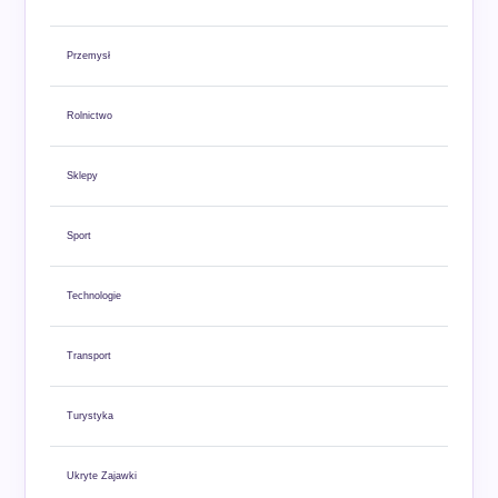
Przemysł
Rolnictwo
Sklepy
Sport
Technologie
Transport
Turystyka
Ukryte Zajawki