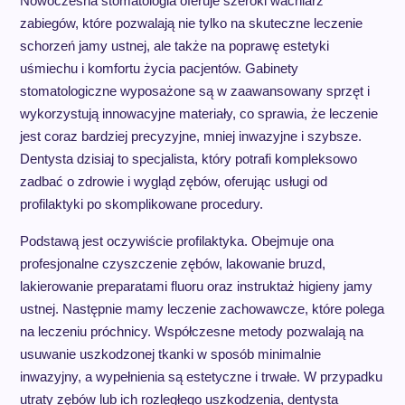
Nowoczesna stomatologia oferuje szeroki wachlarz
zabiegów, które pozwalają nie tylko na skuteczne leczenie
schorzeń jamy ustnej, ale także na poprawę estetyki
uśmiechu i komfortu życia pacjentów. Gabinety
stomatologiczne wyposażone są w zaawansowany sprzęt i
wykorzystują innowacyjne materiały, co sprawia, że leczenie
jest coraz bardziej precyzyjne, mniej inwazyjne i szybsze.
Dentysta dzisiaj to specjalista, który potrafi kompleksowo
zadbać o zdrowie i wygląd zębów, oferując usługi od
profilaktyki po skomplikowane procedury.
Podstawą jest oczywiście profilaktyka. Obejmuje ona
profesjonalne czyszczenie zębów, lakowanie bruzd,
lakierowanie preparatami fluoru oraz instruktaż higieny jamy
ustnej. Następnie mamy leczenie zachowawcze, które polega
na leczeniu próchnicy. Współczesne metody pozwalają na
usuwanie uszkodzonej tkanki w sposób minimalnie
inwazyjny, a wypełnienia są estetyczne i trwałe. W przypadku
utraty zębów lub ich rozległego uszkodzenia, dentysta