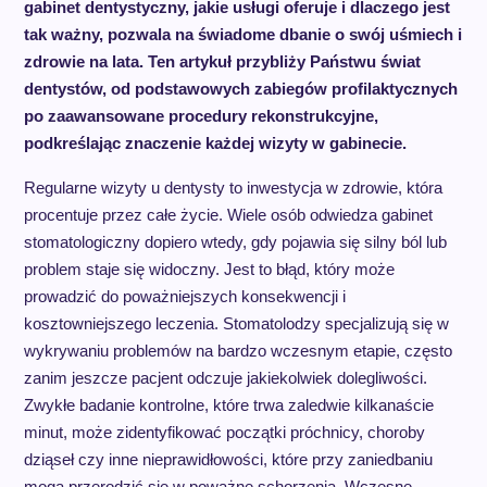
gabinet dentystyczny, jakie usługi oferuje i dlaczego jest
tak ważny, pozwala na świadome dbanie o swój uśmiech i
zdrowie na lata. Ten artykuł przybliży Państwu świat
dentystów, od podstawowych zabiegów profilaktycznych
po zaawansowane procedury rekonstrukcyjne,
podkreślając znaczenie każdej wizyty w gabinecie.
Regularne wizyty u dentysty to inwestycja w zdrowie, która
procentuje przez całe życie. Wiele osób odwiedza gabinet
stomatologiczny dopiero wtedy, gdy pojawia się silny ból lub
problem staje się widoczny. Jest to błąd, który może
prowadzić do poważniejszych konsekwencji i
kosztowniejszego leczenia. Stomatolodzy specjalizują się w
wykrywaniu problemów na bardzo wczesnym etapie, często
zanim jeszcze pacjent odczuje jakiekolwiek dolegliwości.
Zwykłe badanie kontrolne, które trwa zaledwie kilkanaście
minut, może zidentyfikować początki próchnicy, choroby
dziąseł czy inne nieprawidłowości, które przy zaniedbaniu
mogą przerodzić się w poważne schorzenia. Wczesne