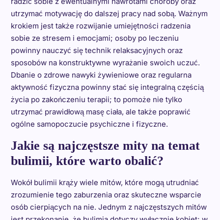
radzić sobie z ewentualnymi nawrotami choroby oraz
utrzymać motywację do dalszej pracy nad sobą. Ważnym
krokiem jest także rozwijanie umiejętności radzenia
sobie ze stresem i emocjami; osoby po leczeniu
powinny nauczyć się technik relaksacyjnych oraz
sposobów na konstruktywne wyrażanie swoich uczuć.
Dbanie o zdrowe nawyki żywieniowe oraz regularna
aktywność fizyczna powinny stać się integralną częścią
życia po zakończeniu terapii; to pomoże nie tylko
utrzymać prawidłową masę ciała, ale także poprawić
ogólne samopoczucie psychiczne i fizyczne.
Jakie są najczęstsze mity na temat
bulimii, które warto obalić?
Wokół bulimii krąży wiele mitów, które mogą utrudniać
zrozumienie tego zaburzenia oraz skuteczne wsparcie
osób cierpiących na nie. Jednym z najczęstszych mitów
jest przekonanie, że bulimia dotyczy wyłącznie kobiet; w