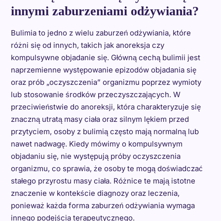
innymi zaburzeniami odżywiania?
Bulimia to jedno z wielu zaburzeń odżywiania, które
różni się od innych, takich jak anoreksja czy
kompulsywne objadanie się. Główną cechą bulimii jest
naprzemienne występowanie epizodów objadania się
oraz prób „oczyszczenia” organizmu poprzez wymioty
lub stosowanie środków przeczyszczających. W
przeciwieństwie do anoreksji, która charakteryzuje się
znaczną utratą masy ciała oraz silnym lękiem przed
przytyciem, osoby z bulimią często mają normalną lub
nawet nadwagę. Kiedy mówimy o kompulsywnym
objadaniu się, nie występują próby oczyszczenia
organizmu, co sprawia, że osoby te mogą doświadczać
stałego przyrostu masy ciała. Różnice te mają istotne
znaczenie w kontekście diagnozy oraz leczenia,
ponieważ każda forma zaburzeń odżywiania wymaga
innego podejścia terapeutycznego.