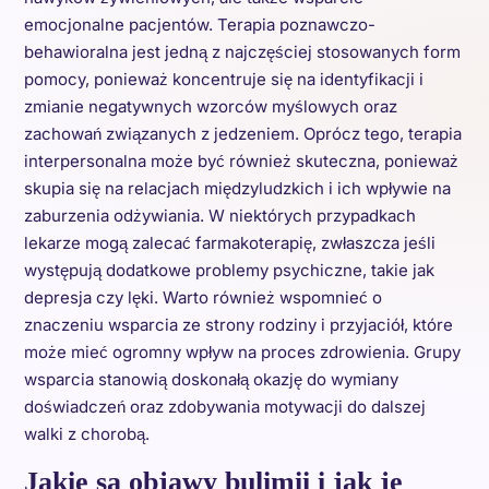
emocjonalne pacjentów. Terapia poznawczo-
behawioralna jest jedną z najczęściej stosowanych form
pomocy, ponieważ koncentruje się na identyfikacji i
zmianie negatywnych wzorców myślowych oraz
zachowań związanych z jedzeniem. Oprócz tego, terapia
interpersonalna może być również skuteczna, ponieważ
skupia się na relacjach międzyludzkich i ich wpływie na
zaburzenia odżywiania. W niektórych przypadkach
lekarze mogą zalecać farmakoterapię, zwłaszcza jeśli
występują dodatkowe problemy psychiczne, takie jak
depresja czy lęki. Warto również wspomnieć o
znaczeniu wsparcia ze strony rodziny i przyjaciół, które
może mieć ogromny wpływ na proces zdrowienia. Grupy
wsparcia stanowią doskonałą okazję do wymiany
doświadczeń oraz zdobywania motywacji do dalszej
walki z chorobą.
Jakie są objawy bulimii i jak je