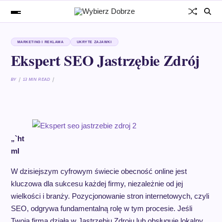
MARKETING I REKLAMA
UKRYTE ZAJAWKI
Ekspert SEO Jastrzębie Zdrój
BY
13 MIN READ
„`ht
ml
W dzisiejszym cyfrowym świecie obecność online jest
kluczowa dla sukcesu każdej firmy, niezależnie od jej
wielkości i branży. Pozycjonowanie stron internetowych, czyli
SEO, odgrywa fundamentalną rolę w tym procesie. Jeśli
Twoja firma działa w Jastrzębiu Zdroju lub obsługuje lokalny