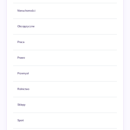
Nieruchomości
Obcojęzyczne
Praca
Prawo
Przemysł
Rolnictwo
Sklepy
Sport