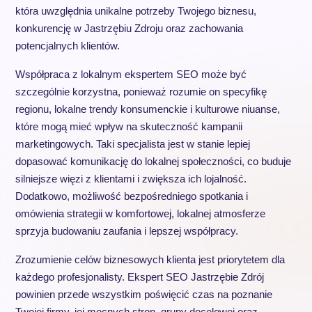
która uwzględnia unikalne potrzeby Twojego biznesu,
konkurencję w Jastrzębiu Zdroju oraz zachowania
potencjalnych klientów.
Współpraca z lokalnym ekspertem SEO może być
szczególnie korzystna, ponieważ rozumie on specyfikę
regionu, lokalne trendy konsumenckie i kulturowe niuanse,
które mogą mieć wpływ na skuteczność kampanii
marketingowych. Taki specjalista jest w stanie lepiej
dopasować komunikację do lokalnej społeczności, co buduje
silniejsze więzi z klientami i zwiększa ich lojalność.
Dodatkowo, możliwość bezpośredniego spotkania i
omówienia strategii w komfortowej, lokalnej atmosferze
sprzyja budowaniu zaufania i lepszej współpracy.
Zrozumienie celów biznesowych klienta jest priorytetem dla
każdego profesjonalisty. Ekspert SEO Jastrzębie Zdrój
powinien przede wszystkim poświęcić czas na poznanie
Twojej firmy, jej mocnych stron, grupy docelowej oraz