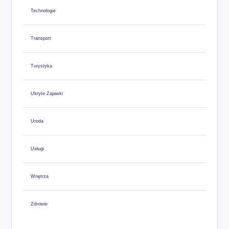
Technologie
Transport
Turystyka
Ukryte Zajawki
Uroda
Usługi
Wnętrza
Zdrowie