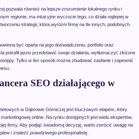
 pozwala również na lepsze zrozumienie lokalnego rynku i
anym regionie, ma intuicyjne wyczucie tego, co działa najlepiej w
worzeniu strategii, która wyróżni firmę na tle innych, podobnych
winna być oparta na jego doświadczeniu, portfolio oraz
a potrafił jasno przedstawić swoje działania, wytłumaczyć złożone
postępy. Tylko w ten sposób można zbudować zaufanie i zapewnić
nesu.
lancera SEO działającego w
ternetowych w Dąbrowie Górniczej jest kluczowym etapem, który
marketingowej online. Na rynku dostępnych jest wielu ekspertów,
ojej firmy. Aby podjąć świadomą decyzję, warto zwrócić uwagę na
 plew i znaleźć prawdziwego profesjonalistę.