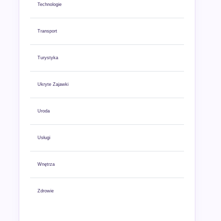
Technologie
Transport
Turystyka
Ukryte Zajawki
Uroda
Usługi
Wnętrza
Zdrowie