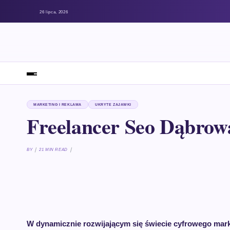
26 lipca, 2026
MARKETING I REKLAMA
UKRYTE ZAJAWKI
Freelancer Seo Dąbrow
BY
21 MIN READ
W dynamicznie rozwijającym się świecie cyfrowego mark