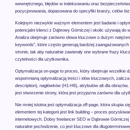
wewnętrznego, błędów w indeksowaniu oraz bezpieczeństwa (
pozycjonowania, dopasowana do specyfiki branży, celów biz
Kolejnym niezwykle ważnym elementem jest badanie i optymal
potencjalni klienci z Dąbrowy Górniczej i okolic używają do
Analiza obejmuje zarówno słowa kluczowe o dużym natężeniu w
keywords”, które często generują bardziej zaangażowanych 
stronie, tak aby naturalnie zawierały one wybrane frazy kl
czytelności dla użytkownika.
Optymalizacja on-page to proces, który obejmuje wszelkie d
wspomnianą optymalizacją treści i słów kluczowych, zalicza s
description), nagłówków (H1-H6), atrybutów alt dla obrazów
jest stworzenie strony, która jest przyjazna zarówno dla uży
Nie mniej istotna jest optymalizacja off-page, która skupia 
elementem tej kategorii jest link building – proces pozyski
internetowych. Dobry freelancer SEO w Dąbrowie Górniczej pot
naturalne pochodzenie, co jest kluczowe dla długoterminow