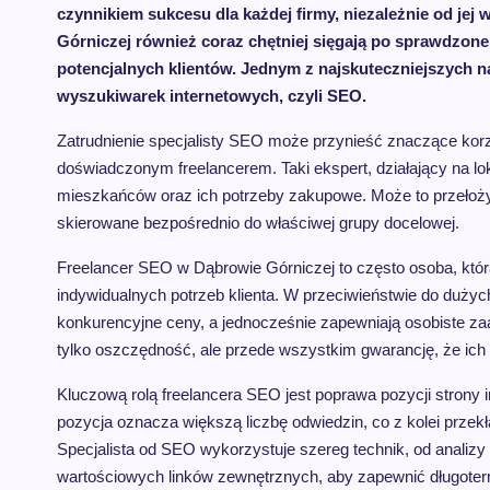
czynnikiem sukcesu dla każdej firmy, niezależnie od jej 
Górniczej również coraz chętniej sięgają po sprawdzone
potencjalnych klientów. Jednym z najskuteczniejszych na
wyszukiwarek internetowych, czyli SEO.
Zatrudnienie specjalisty SEO może przynieść znaczące kor
doświadczonym freelancerem. Taki ekspert, działający na lo
mieszkańców oraz ich potrzeby zakupowe. Może to przełoży
skierowane bezpośrednio do właściwej grupy docelowej.
Freelancer SEO w Dąbrowie Górniczej to często osoba, któr
indywidualnych potrzeb klienta. W przeciwieństwie do dużych
konkurencyjne ceny, a jednocześnie zapewniają osobiste zaa
tylko oszczędność, ale przede wszystkim gwarancję, że ich p
Kluczową rolą freelancera SEO jest poprawa pozycji strony
pozycja oznacza większą liczbę odwiedzin, co z kolei przekła
Specjalista od SEO wykorzystuje szereg technik, od analizy
wartościowych linków zewnętrznych, aby zapewnić długote