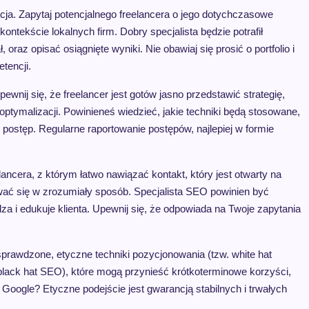
cja. Zapytaj potencjalnego freelancera o jego dotychczasowe
tekście lokalnych firm. Dobry specjalista będzie potrafił
oraz opisać osiągnięte wyniki. Nie obawiaj się prosić o portfolio i
tencji.
nij się, że freelancer jest gotów jasno przedstawić strategię,
ptymalizacji. Powinieneś wiedzieć, jakie techniki będą stosowane,
 postęp. Regularne raportowanie postępów, najlepiej w formie
lancera, z którym łatwo nawiązać kontakt, który jest otwarty na
kować się w zrozumiały sposób. Specjalista SEO powinien być
dza i edukuje klienta. Upewnij się, że odpowiada na Twoje zapytania
prawdzone, etyczne techniki pozycjonowania (tzw. white hat
black hat SEO), które mogą przynieść krótkoterminowe korzyści,
 Google? Etyczne podejście jest gwarancją stabilnych i trwałych