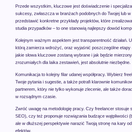
Przede wszystkim, kluczowe jest doświadczenie i specjaliza
sukcesy, zwłaszcza w branżach podobnych do Twojej lub w kon
przedstawić konkretne przykłady projektów, które zrealizował, 
studia przypadków – to one stanowią najlepszy dowód kompe
Kolejnym ważnym aspektem jest transparentność działań. Upew
którą zamierza wdrożyć, oraz wyjaśnić poszczególne etapy o
jakie słowa kluczowe zostaną wybrane i jak będzie mierzony
zrozumiałych dla laika zestawień, jest absolutnie niezbędne.
Komunikacja to kolejny filar udanej współpracy. Wybierz free
Twoje pytania i sugestie, a także potrafi klarownie komuni
partnerem, który nie tylko wykonuje zlecenie, ale także dora
w rozsądnym czasie.
Zwróć uwagę na metodologię pracy. Czy freelancer stosuje s
SEO), czy też proponuje rozwiązania budzące wątpliwości (
ale w dłuższej perspektywie narazić Twoją stronę na kary od
efektów.