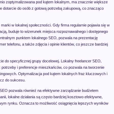
ednio zoptymalizowana pod kątem lokalnym, ma znacznie większe
ie dotarcie do osób z gotową potrzebą zakupową, co znacząco
arki w lokalnej społeczności. Gdy firma regularnie pojawia się w
zacją, buduje to wizerunek miejsca rozpoznawalnego i dostępnego
ntralnym punktem lokalnego SEO, pozwala na prezentację
er telefonu, a także zdjęcia i opinie klientów, co jeszcze bardziej
cie do specyficznej grupy docelowej. Lokalny freelancer SEO,
wać potrzeby i preferencje mieszkańców, co pozwala na tworzenie
ingowych. Optymalizacja pod kątem lokalnych fraz kluczowych i
ucz do sukcesu.
m SEO pozwala również na efektywne zarządzanie budżetem
ii, lokalne działania są często bardziej kosztowo efektywne,
lowym rynku. Oznacza to możliwość osiągnięcia lepszych wyników