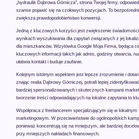
„hydraulik Dąbrowa Górnicza”, strona Twojej firmy, odpowi
szanse pojawić się na czołowych pozycjach. To bezpośredn
zwiększa prawdopodobieństwo konwersji.
Jedną z kluczowych korzyści jest zwiększenie świadomości m
wynikach wyszukiwania dla zapytań związanych z jej lokali
dla mieszkańców. Wizytówka Google Moja Firma, będąca ce
kluczowych informacji takich jak adres, godziny otwarcia, num
ułatwia kontakt i buduje zaufanie.
Kolejnym istotnym aspektem jest lepsze zrozumienie i dotar
znając realia Dąbrowy Górniczej, potrafi lepiej zidentyfiko
bardziej spersonalizowanych i skutecznych kampanii market
tworzenie treści odpowiadających na lokalne zapytania to kl
Współpraca z freelancerem specjalizującym się w lokalny
marketingowym. W przeciwieństwie do ogólnopolskich kampan
ponieważ koncentrują się na mniejszym, ale bardziej doce
przy mniejszych nakładach finansowych.