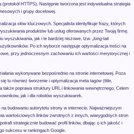
protokół HTTPS). Następnie tworzona jest indywidualna strategia
nesowych i grupy docelowej.
izacja słów kluczowych. Specjalista identyfikuje frazy, których
 wyszukiwania produktów lub usług oferowanych przez Twoją firmę.
yszukiwania, jak i te bardziej niszowe, tzw. „long-tail
użytkowników. Po ich wyborze następuje optymalizacja treści na
uczowe, przy jednoczesnym zachowaniu ich wartości merytorycznej i
ziałania wykonywane bezpośrednio na stronie internetowej. Poza
ię tu również tworzenie i optymalizacja meta tagów (title,
, a także poprawa struktury URL i linkowania wewnętrznego. Celem
tkowników, jak i dla robotów wyszukiwarek.
się na budowaniu autorytetu strony w internecie. Najważniejszym
wania wartościowych linków zwrotnych z innych, wiarygodnych stron
rafi strategicznie budować profil linków, dbając o ich jakość i
ego sukcesu w rankingach Google.