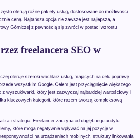
zęsto oferują różne pakiety usług, dostosowane do możliwości
ącznie ceną. Najtańsza opcja nie zawsze jest najlepsza, a
rowy Górniczej z pewnością się zwróci w postaci wzrostu
rzez freelancera SEO w
iczej oferuje szeroki wachlarz usług, mających na celu poprawę
 przede wszystkim Google. Celem jest przyciągnięcie większego
z wyszukiwarki, który jest zazwyczaj najbardziej wartościowy i
 kilka kluczowych kategorii, które razem tworzą kompleksową
iza i strategia. Freelancer zaczyna od dogłębnego audytu
oblemy, które mogą negatywnie wpływać na jej pozycję w
responsywności na urządzeniach mobilnych, struktury linkowania