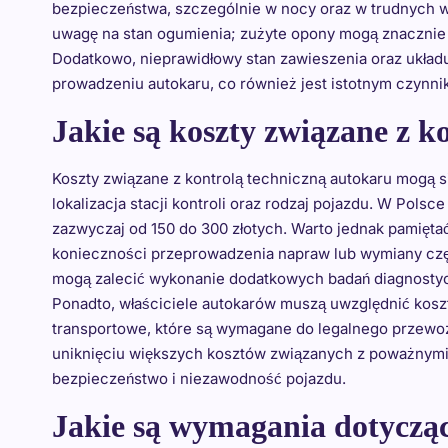
bezpieczeństwa, szczególnie w nocy oraz w trudnych 
uwagę na stan ogumienia; zużyte opony mogą znacznie z
Dodatkowo, nieprawidłowy stan zawieszenia oraz ukła
prowadzeniu autokaru, co również jest istotnym czynn
Jakie są koszty związane z k
Koszty związane z kontrolą techniczną autokaru mogą si
lokalizacja stacji kontroli oraz rodzaj pojazdu. W Pols
zazwyczaj od 150 do 300 złotych. Warto jednak pamięta
konieczności przeprowadzenia napraw lub wymiany częśc
mogą zalecić wykonanie dodatkowych badań diagnostyc
Ponadto, właściciele autokarów muszą uwzględnić koszt
transportowe, które są wymagane do legalnego przew
uniknięciu większych kosztów związanych z poważnymi a
bezpieczeństwo i niezawodność pojazdu.
Jakie są wymagania dotyczą