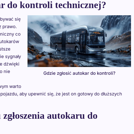
r do kontroli technicznej?
dbywać się
z prawo.
hniczny co
autokarów
stsze
ie sygnały
e dźwięki
o nie
Gdzie zgłosić autokar do kontroli?
owym warto
ojazdu, aby upewnić się, że jest on gotowy do dłuższych
 zgłoszenia autokaru do