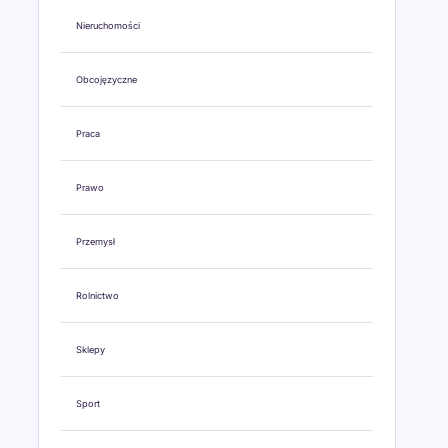
Nieruchomości
Obcojęzyczne
Praca
Prawo
Przemysł
Rolnictwo
Sklepy
Sport