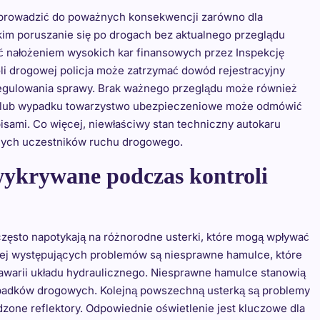
e prowadzić do poważnych konsekwencji zarówno dla
tkim poruszanie się po drogach bez aktualnego przeglądu
ć nałożeniem wysokich kar finansowych przez Inspekcję
i drogowej policja może zatrzymać dowód rejestracyjny
regulowania sprawy. Brak ważnego przeglądu może również
ji lub wypadku towarzystwo ubezpieczeniowe może odmówić
sami. Co więcej, niewłaściwy stan techniczny autokaru
nnych uczestników ruchu drogowego.
 wykrywane podczas kontroli
zęsto napotykają na różnorodne usterki, które mogą wpływać
ej występujących problemów są niesprawne hamulce, które
warii układu hydraulicznego. Niesprawne hamulce stanowią
adków drogowych. Kolejną powszechną usterką są problemy
dzone reflektory. Odpowiednie oświetlenie jest kluczowe dla