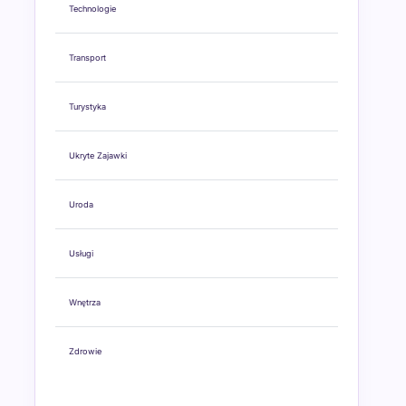
Technologie
Transport
Turystyka
Ukryte Zajawki
Uroda
Usługi
Wnętrza
Zdrowie