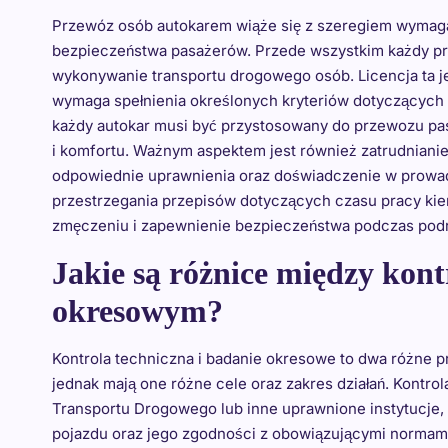
Przewóz osób autokarem wiąże się z szeregiem wymagań
bezpieczeństwa pasażerów. Przede wszystkim każdy pr
wykonywanie transportu drogowego osób. Licencja ta j
wymaga spełnienia określonych kryteriów dotyczących
każdy autokar musi być przystosowany do przewozu p
i komfortu. Ważnym aspektem jest również zatrudniani
odpowiednie uprawnienia oraz doświadczenie w prowad
przestrzegania przepisów dotyczących czasu pracy ki
zmęczeniu i zapewnienie bezpieczeństwa podczas podr
Jakie są różnice między kon
okresowym?
Kontrola techniczna i badanie okresowe to dwa różne 
jednak mają one różne cele oraz zakres działań. Kontr
Transportu Drogowego lub inne uprawnione instytucje,
pojazdu oraz jego zgodności z obowiązującymi normami