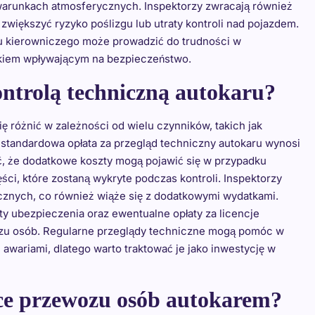
warunkach atmosferycznych. Inspektorzy zwracają również
większyć ryzyko poślizgu lub utraty kontroli nad pojazdem.
du kierowniczego może prowadzić do trudności w
ikiem wpływającym na bezpieczeństwo.
ontrolą techniczną autokaru?
ę różnić w zależności od wielu czynników, takich jak
ce standardowa opłata za przegląd techniczny autokaru wynosi
ć, że dodatkowe koszty mogą pojawić się w przypadku
i, które zostaną wykryte podczas kontroli. Inspektorzy
znych, co również wiąże się z dodatkowymi wydatkami.
y ubezpieczenia oraz ewentualne opłaty za licencje
ozu osób. Regularne przeglądy techniczne mogą pomóc w
wariami, dlatego warto traktować je jako inwestycję w
ce przewozu osób autokarem?