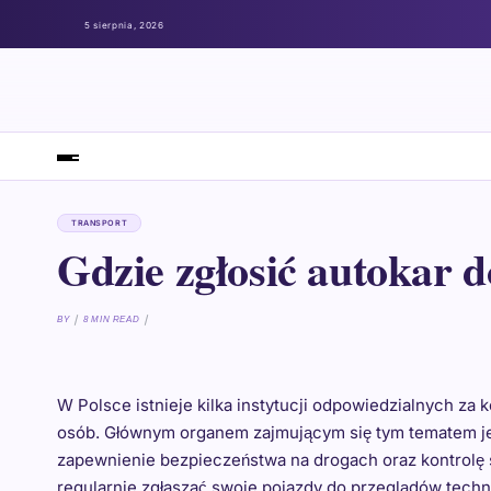
5 sierpnia, 2026
TRANSPORT
Gdzie zgłosić autokar d
BY
8 MIN READ
W Polsce istnieje kilka instytucji odpowiedzialnych za
osób. Głównym organem zajmującym się tym tematem je
zapewnienie bezpieczeństwa na drogach oraz kontrolę 
regularnie zgłaszać swoje pojazdy do przeglądów tech