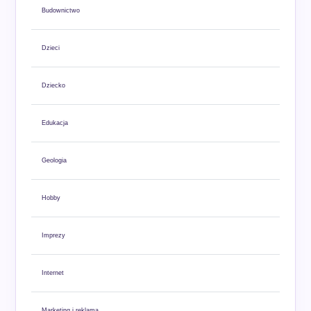
Budownictwo
Dzieci
Dziecko
Edukacja
Geologia
Hobby
Imprezy
Internet
Marketing i reklama