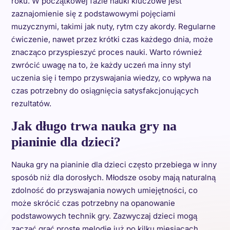
roku. W początkowej fazie nauki kluczowe jest
zaznajomienie się z podstawowymi pojęciami
muzycznymi, takimi jak nuty, rytm czy akordy. Regularne
ćwiczenie, nawet przez krótki czas każdego dnia, może
znacząco przyspieszyć proces nauki. Warto również
zwrócić uwagę na to, że każdy uczeń ma inny styl
uczenia się i tempo przyswajania wiedzy, co wpływa na
czas potrzebny do osiągnięcia satysfakcjonujących
rezultatów.
Jak długo trwa nauka gry na
pianinie dla dzieci?
Nauka gry na pianinie dla dzieci często przebiega w inny
sposób niż dla dorosłych. Młodsze osoby mają naturalną
zdolność do przyswajania nowych umiejętności, co
może skrócić czas potrzebny na opanowanie
podstawowych technik gry. Zazwyczaj dzieci mogą
zacząć grać proste melodie już po kilku miesiącach