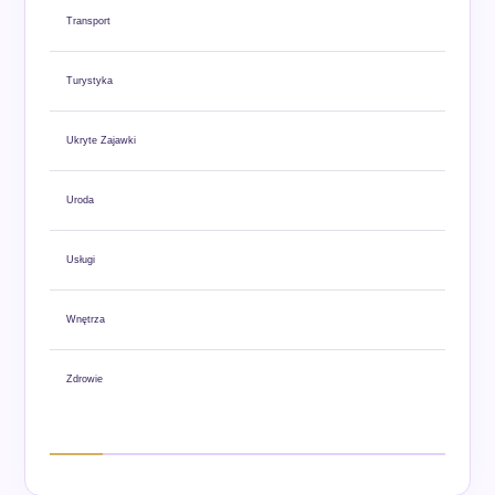
Transport
Turystyka
Ukryte Zajawki
Uroda
Usługi
Wnętrza
Zdrowie