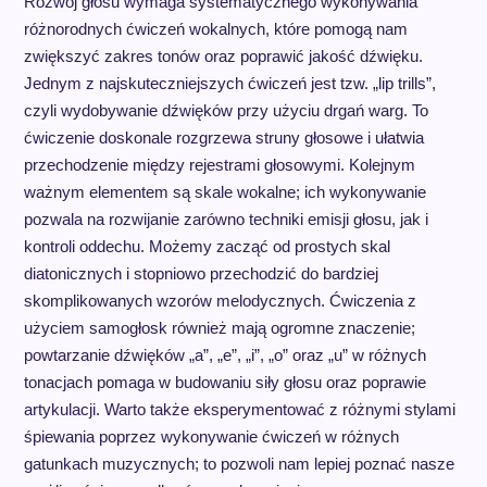
Rozwój głosu wymaga systematycznego wykonywania
różnorodnych ćwiczeń wokalnych, które pomogą nam
zwiększyć zakres tonów oraz poprawić jakość dźwięku.
Jednym z najskuteczniejszych ćwiczeń jest tzw. „lip trills”,
czyli wydobywanie dźwięków przy użyciu drgań warg. To
ćwiczenie doskonale rozgrzewa struny głosowe i ułatwia
przechodzenie między rejestrami głosowymi. Kolejnym
ważnym elementem są skale wokalne; ich wykonywanie
pozwala na rozwijanie zarówno techniki emisji głosu, jak i
kontroli oddechu. Możemy zacząć od prostych skal
diatonicznych i stopniowo przechodzić do bardziej
skomplikowanych wzorów melodycznych. Ćwiczenia z
użyciem samogłosk również mają ogromne znaczenie;
powtarzanie dźwięków „a”, „e”, „i”, „o” oraz „u” w różnych
tonacjach pomaga w budowaniu siły głosu oraz poprawie
artykulacji. Warto także eksperymentować z różnymi stylami
śpiewania poprzez wykonywanie ćwiczeń w różnych
gatunkach muzycznych; to pozwoli nam lepiej poznać nasze