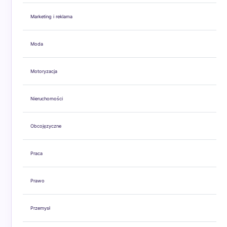
Marketing i reklama
Moda
Motoryzacja
Nieruchomości
Obcojęzyczne
Praca
Prawo
Przemysł