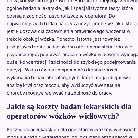
do wykonywania tego zawodu. Badania te obejmują zarówn
ogólne badania lekarskie, jak i specjalistyczne testy, które
oceniają zdolności psychofizyczne operatora. Do
najważniejszych badań należy zaliczyć ocenę wzroku, która
jest kluczowa dla zapewnienia prawidłowego widzenia w
trakcie obsługi wózka. Ponadto, istotne jest również
przeprowadzenie badań słuchu oraz ocena stanu zdrowia
psychicznego, ponieważ praca na wózku widłowym wymag
dużej koncentracji i zdolności do szybkiego podejmowania
decyzji. Warto również wspomnieć o konieczności
wykonania badań laboratoryjnych, które mogą obejmować
analizę krwi oraz moczu, aby wykluczyć ewentualne
choroby mogące wpływać na zdolność do pracy.
Jakie są koszty badań lekarskich dla
operatorów wózków widłowych?
Koszty badań lekarskich dla operatorów wózków widłowych
mogą się różnić w zależności od lokalizacji oraz specyfiki