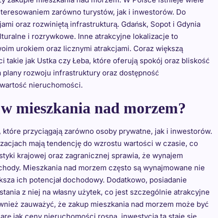
nteresowaniem zarówno turystów, jak i inwestorów. Do
ami oraz rozwiniętą infrastrukturą. Gdańsk, Sopot i Gdynia
lturalne i rozrywkowe. Inne atrakcyjne lokalizacje to
woim urokiem oraz licznymi atrakcjami. Coraz większą
takie jak Ustka czy Łeba, które oferują spokój oraz bliskość
a plany rozwoju infrastruktury oraz dostępność
 wartość nieruchomości.
ia w mieszkania nad morzem?
które przyciągają zarówno osoby prywatne, jak i inwestorów.
zacjach mają tendencję do wzrostu wartości w czasie, co
ystyki krajowej oraz zagranicznej sprawia, że wynajem
ochody. Mieszkania nad morzem często są wynajmowane nie
większa ich potencjał dochodowy. Dodatkowo, posiadanie
tania z niej na własny użytek, co jest szczególnie atrakcyjne
wnież zauważyć, że zakup mieszkania nad morzem może być
rę jak ceny nieruchomości rosną, inwestycja ta staje się