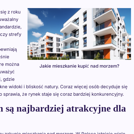
się z roku
auważalny
andardzie,
czy strefy
pewniają
ośnie
óre można
Jakie mieszkanie kupić nad morzem?
auważyć
, gdzie
kne widoki i bliskość natury. Coraz więcej osób decyduje się
o sprawia, że rynek staje się coraz bardziej konkurencyjny.
 są najbardziej atrakcyjne dla
zy zakupie mieszkania nad morzem. W Polsce istnieje wiele