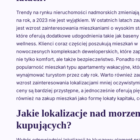
Trendy na rynku nieruchomości nadmorskich zmieniają 
na rok, a 2023 nie jest wyjątkiem. W ostatnich latach z
jest wzrost zainteresowania mieszkaniami o wysokim st
które oferują dodatkowe udogodnienia takie jak baseny 
wellness. Klienci coraz częściej poszukują mieszkań w
nowoczesnych kompleksach deweloperskich, które za
nie tylko komfort, ale także bezpieczeństwo. Ponadto r
popularność mieszkań typu apartamenty wakacyjne, kt
wynajmować turystom przez cały rok. Warto również z
wzrost zainteresowania lokalizacjami mniej oczywistymi
ceny są bardziej przystępne, a jednocześnie oferują pię
również na zakup mieszkań jako formę lokaty kapitału, c
Jakie lokalizacje nad morzem
kupujących?
Wybór odpowiedniej lokalizacji to kluczowy element pr