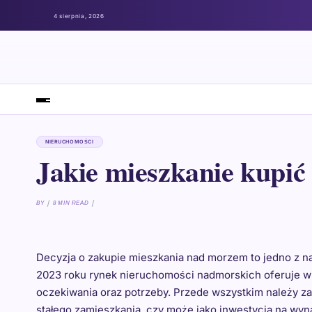
4 sierpnia, 2026
NIERUCHOMOŚCI
Jakie mieszkanie kupi
BY
8 MIN READ
Decyzja o zakupie mieszkania nad morzem to jedno z n
2023 roku rynek nieruchomości nadmorskich oferuje wi
oczekiwania oraz potrzeby. Przede wszystkim należy z
stałego zamieszkania, czy może jako inwestycja na wy