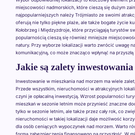
miejscowości nadmorskich, które cieszą się dużym zai
najpopularniejszych należy Trójmiasto ze swoimi atrakcj
oferują nie tylko piękne plaże, ale także bogate życie ku
Kołobrzeg i Międzyzdroje, które przyciągają turystów s
popularnością cieszą się również mniejsze miejscowości 
natury. Przy wyborze lokalizacji warto zwrócić uwagę n
komunikacyjną, co może znacząco wpłynąć na przyszłą
Jakie są zalety inwestowan
Inwestowanie w mieszkania nad morzem ma wiele zalet, 
Przede wszystkim, nieruchomości w atrakcyjnych lokali
czyni je opłacalną inwestycją. Wzrost popularności tur
mieszkań w sezonie letnim może przynieść znaczne d
tylko w sezonie letnim, ale także przez cały rok, co z
nieruchomości w takiej lokalizacji daje możliwość korzys
dla osób ceniących wypoczynek nad morzem. Warto ró
formą zabezpieczenia finansowego na przyszłość. W mia