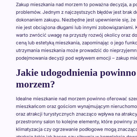
Zakup mieszkania nad morzem to poważna decyzja, a p
problemów. Jednym z najczęstszych błędów jest brak 
dokonaniem zakupu. Niezbędne jest upewnienie się, ż
nie jest obciążona długami lub innymi zobowiązaniami. K
warto zwrócić uwagę na przyszły rozwój okolicy oraz dos
ceną lub estetyką mieszkania, zapominając o jego funk
utrzymania mieszkania może prowadzić do nieprzyjemny
podejmowania decyzji pod wpływem emocji – zakup mie
Jakie udogodnienia powinno 
morzem?
Idealne mieszkanie nad morzem powinno oferować szer
mieszkańcom oraz gościom wynajmującym nieruchomość. 
oraz atrakcji turystycznych znacząco wpływa na atrak
przestronny salon to kolejne elementy, które powinny z
klimatyzacja czy ogrzewanie podłogowe mogą znacząco
atrakcje takie jak basen czy siłownia w kompleksie de