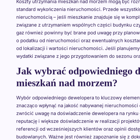
Koszty utrzymania mieszkań nad morzem mogą być różnor
standard wykończenia nieruchomości. Przede wszystki
nieruchomością – jeśli mieszkanie znajduje się w ko
związane z utrzymaniem wspólnych części budynku czy 
gaz również powinny być brane pod uwagę przy planowa
o podatku od nieruchomości oraz ewentualnych kosztach
od lokalizacji i wartości nieruchomości. Jeśli planuj
wydatki związane z jego przygotowaniem do sezonu or
Jak wybrać odpowiedniego d
mieszkań nad morzem?
Wybór odpowiedniego dewelopera to kluczowy element
znacząco wpłynąć na jakość nabywanej nieruchomości o
zwrócić uwagę na doświadczenie dewelopera na rynku –
reputację i większe doświadczenie w realizacji proje
referencji od wcześniejszych klientów oraz opinii dostę
budowlanych. Ważne jest również zapoznanie się z dok