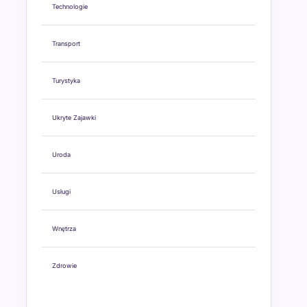
Technologie
Transport
Turystyka
Ukryte Zajawki
Uroda
Usługi
Wnętrza
Zdrowie