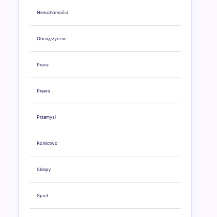
Nieruchomości
Obcojęzyczne
Praca
Prawo
Przemysł
Rolnictwo
Sklepy
Sport