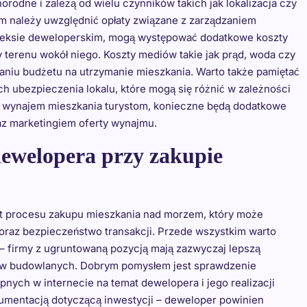
odne i zależą od wielu czynników takich jak lokalizacja czy
m należy uwzględnić opłaty związane z zarządzaniem
mpleksie deweloperskim, mogą występować dodatkowe koszty
terenu wokół niego. Koszty mediów takie jak prąd, woda czy
niu budżetu na utrzymanie mieszkania. Warto także pamiętać
 ubezpieczenia lokalu, które mogą się różnić w zależności
emy wynajem mieszkania turystom, konieczne będą dodatkowe
az marketingiem oferty wynajmu.
ewelopera przy zakupie
 procesu zakupu mieszkania nad morzem, który może
raz bezpieczeństwo transakcji. Przede wszystkim warto
 firmy z ugruntowaną pozycją mają zazwyczaj lepszą
któw budowlanych. Dobrym pomysłem jest sprawdzenie
pnych w internecie na temat dewelopera i jego realizacji
umentacją dotyczącą inwestycji – deweloper powinien