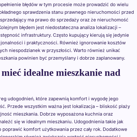
opełnienie błędów w tym procesie może prowadzić do wielu
dokładnego sprawdzenia stanu prawnego nieruchomości przed
e sprzedający ma prawo do sprzedaży oraz że nieruchomość
olejnym błędem jest niedostateczna analiza lokalizacji –
tępność infrastruktury. Często kupujący kierują się jedynie
cjonalności i praktyczności. Również ignorowanie kosztów
ch niespodzianek w przyszłości. Warto również unikać
szkania powinien być przemyślany i dobrze zaplanowany.
mieć idealne mieszkanie nad
eg udogodnień, które zapewnią komfort i wygodę jego
Przede wszystkim ważna jest lokalizacja – bliskość plaży
cyjność mieszkania. Dobrze wyposażona kuchnia oraz
naleźć się w idealnym mieszkaniu. Udogodnienia takie jak
 poprawić komfort użytkowania przez cały rok. Dodatkowe
weloperskim również zwiększają wartość nieruchomości i