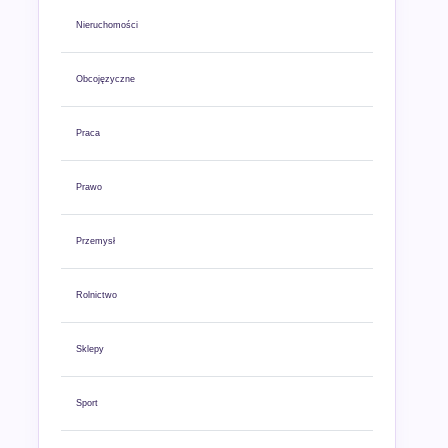
Nieruchomości
Obcojęzyczne
Praca
Prawo
Przemysł
Rolnictwo
Sklepy
Sport