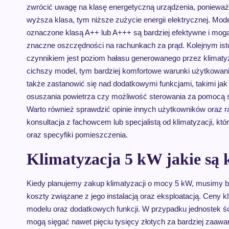
zwrócić uwagę na klasę energetyczną urządzenia, ponieważ
wyższa klasa, tym niższe zużycie energii elektrycznej. Mod
oznaczone klasą A++ lub A+++ są bardziej efektywne i mog
znaczne oszczędności na rachunkach za prąd. Kolejnym is
czynnikiem jest poziom hałasu generowanego przez klimatyz
cichszy model, tym bardziej komfortowe warunki użytkowan
także zastanowić się nad dodatkowymi funkcjami, takimi jak 
osuszania powietrza czy możliwość sterowania za pomocą 
Warto również sprawdzić opinie innych użytkowników oraz 
konsultacja z fachowcem lub specjalistą od klimatyzacji, k
oraz specyfiki pomieszczenia.
Klimatyzacja 5 kW jakie są k
Kiedy planujemy zakup klimatyzacji o mocy 5 kW, musimy b
koszty związane z jego instalacją oraz eksploatacją. Ceny 
modelu oraz dodatkowych funkcji. W przypadku jednostek śc
mogą sięgać nawet pięciu tysięcy złotych za bardziej zaaw