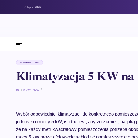
21 lipca, 2026
BUDOWNICTWO
Klimatyzacja 5 KW na 
BY
9 MIN READ
Wybór odpowiedniej klimatyzacji do konkretnego pomieszcz
jednostki o mocy 5 kW, istotne jest, aby zrozumieć, na jaką
że na każdy metr kwadratowy pomieszczenia potrzeba około
mocy 5 kW może efektywnie schłodzić pomieszczenie o pow