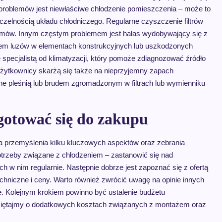
problemów jest niewłaściwe chłodzenie pomieszczenia – może to
czelnością układu chłodniczego. Regularne czyszczenie filtrów
emów. Innym częstym problemem jest hałas wydobywający się z
kiem luzów w elementach konstrukcyjnych lub uszkodzonych
specjalistą od klimatyzacji, który pomoże zdiagnozować źródło
żytkownicy skarżą się także na nieprzyjemny zapach
ne pleśnią lub brudem zgromadzonym w filtrach lub wymienniku
gotować się do zakupu
 przemyślenia kilku kluczowych aspektów oraz zebrania
potrzeby związane z chłodzeniem – zastanowić się nad
 w nim regularnie. Następnie dobrze jest zapoznać się z ofertą
chniczne i ceny. Warto również zwrócić uwagę na opinie innych
e. Kolejnym krokiem powinno być ustalenie budżetu
amiętajmy o dodatkowych kosztach związanych z montażem oraz