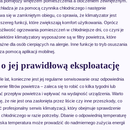
pła pomiędzy wnętrzem pomieszczenia a otoczeniem zewnętrznym.
schładza je za pomocą czynnika chłodniczego i następnie
 się w zamkniętym obiegu, co sprawia, że klimatyzator jest
szereg funkcji, które zwiększają komfort użytkowania. Oprócz
ożliwość ogrzewania pomieszczeń w chłodniejsze dni, co czyni je
które klimatyzatory wyposażone są w filtry powietrza, które
ażne dla osób cierpiących na alergie. Inne funkcje to tryb osuszania
a pomocą aplikacji mobilnej.
o jej prawidłową eksploatację
e lat, konieczne jest jej regularne serwisowanie oraz odpowiednia
 filtrów powietrza – zaleca się to robić co kilka tygodni lub
zać przepływ powietrza i wpływać na wydajność urządzenia. Warto
, że nie jest ona zasłonięta przez liście czy inne przeszkody, co
 profesjonalny serwis klimatyzacji, który obejmuje sprawdzenie
 chłodniczego w razie potrzeby. Dbanie o odpowiednią temperaturę
iska temperatura może prowadzić do nadmiernego zużycia energii