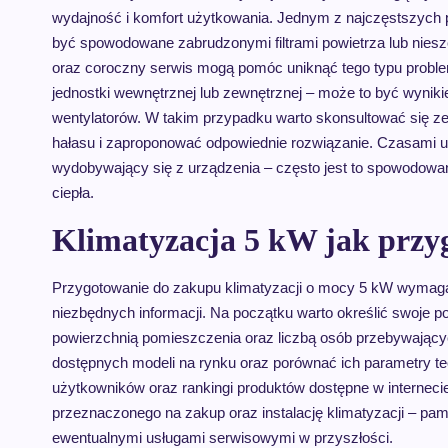
wydajność i komfort użytkowania. Jednym z najczęstszych 
być spowodowane zabrudzonymi filtrami powietrza lub niesz
oraz coroczny serwis mogą pomóc uniknąć tego typu probl
jednostki wewnętrznej lub zewnętrznej – może to być wyni
wentylatorów. W takim przypadku warto skonsultować się ze 
hałasu i zaproponować odpowiednie rozwiązanie. Czasami u
wydobywający się z urządzenia – często jest to spowodowa
ciepła.
Klimatyzacja 5 kW jak przy
Przygotowanie do zakupu klimatyzacji o mocy 5 kW wymaga
niezbędnych informacji. Na początku warto określić swoje 
powierzchnią pomieszczenia oraz liczbą osób przebywających
dostępnych modeli na rynku oraz porównać ich parametry te
użytkowników oraz rankingi produktów dostępne w interneci
przeznaczonego na zakup oraz instalację klimatyzacji – p
ewentualnymi usługami serwisowymi w przyszłości.