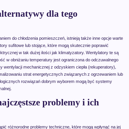
alternatywy dla tego
niem do chłodzenia pomieszczeń, istnieją także inne opcje warte
ory sufitowe lub stojące, które mogą skutecznie poprawić
trycznej w tak dużej ilości jak klimatyzatory. Wentylatory te są
ność w obniżaniu temperatury jest ograniczona do odczuwalnego
y wentylacji mechanicznej z odzyskiem ciepła (rekuperatory),
malizowaniu strat energetycznych związanych z ogrzewaniem lub
kologicznych rozwiązań dobrym wyborem mogą być systemy
alnej.
ajczęstsze problemy i ich
ić różnorodne problemy techniczne, które mogą wpłynąć na jej