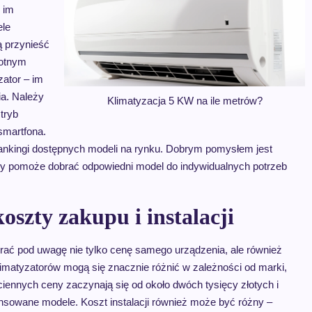
 im
ele
ą przynieść
totnym
ator – im
ia. Należy
Klimatyzacja 5 KW na ile metrów?
tryb
smartfona.
rankingi dostępnych modeli na rynku. Dobrym pomysłem jest
tóry pomoże dobrać odpowiedni model do indywidualnych potrzeb
oszty zakupu i instalacji
rać pod uwagę nie tylko cenę samego urządzenia, ale również
klimatyzatorów mogą się znacznie różnić w zależności od marki,
iennych ceny zaczynają się od około dwóch tysięcy złotych i
ansowane modele. Koszt instalacji również może być różny –