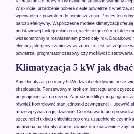
Klimatyzacja o mocy 5 kW działa na zasadzie wymiany cie
W skrócie, urządzenie pobiera ciepłe powietrze z wnętrza, 
wprowadza z powrotem do pomieszczenia. Proces ten odbywa
bardzo efektywny. Współczesne modele klimatyzacji oferują 
podstawowej funkcji chłodzenia, wiele urządzeń ma także m
wszechstronnym rozwiązaniem przez cały rok. Dodatkowo nie
eliminują alergeny i zanieczyszczenia, co jest szczególnie w
powietrza, programator czasowy czy możliwość sterowania z
Klimatyzacja 5 kW jak dbać 
Aby klimatyzacja o mocy 5 kW działała efektywnie przez wiel
eksploatacja. Podstawowym krokiem jest regularne czyszczenie
przynajmniej raz na sezon. Zabrudzone filtry mogą ogranic
również kontrolować stan jednostki zewnętrznej – upewnić się
może wpływać na jej działanie. Co roku warto przeprowadzać
szczelności układu chłodniczego oraz uzupełnienie czynnika
ustawioną na klimatyzatorze również ma znaczenie – zbyt n
oraz szybszego zużycia podzespołów.