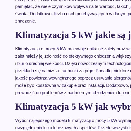
pamiętać, że wiele czynników wpływa na tę wartość, takich j
świata. Dodatkowo, liczba osób przebywających w danym po
znaczenie.
Klimatyzacja 5 kW jakie są j
Klimatyzacja o mocy 5 kW ma swoje unikalne zalety oraz w
zalet należy jej zdolność do efektywnego chłodzenia więks
i biur o średniej wielkości. Dzięki nowoczesnym technologiom
przekłada się na niższe rachunki za prąd. Ponadto, niektóre
jakość powietrza wewnętrznego poprzez usuwanie alergenów i
może być kosztowna w zakupie oraz instalacji. Dodatkowo, j
prowadzić do problemów z nadmiernym chłodzeniem lub ni
Klimatyzacja 5 kW jak wybr
Wybór najlepszego modelu klimatyzacji o mocy 5 kW wyma
uwzględnienia kilku kluczowych aspektów. Przede wszystki