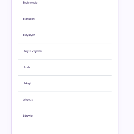
Technologie
Transport
Turystyka
Ukryte Zajawki
Uroda
Usługi
Wnętrza
Zdrowie