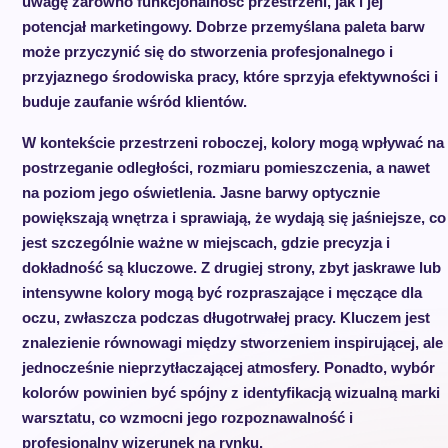
uwagę zarówno funkcjonalność przestrzeni, jak i jej
potencjał marketingowy. Dobrze przemyślana paleta barw
może przyczynić się do stworzenia profesjonalnego i
przyjaznego środowiska pracy, które sprzyja efektywności i
buduje zaufanie wśród klientów.
W kontekście przestrzeni roboczej, kolory mogą wpływać na
postrzeganie odległości, rozmiaru pomieszczenia, a nawet
na poziom jego oświetlenia. Jasne barwy optycznie
powiększają wnętrza i sprawiają, że wydają się jaśniejsze, co
jest szczególnie ważne w miejscach, gdzie precyzja i
dokładność są kluczowe. Z drugiej strony, zbyt jaskrawe lub
intensywne kolory mogą być rozpraszające i męczące dla
oczu, zwłaszcza podczas długotrwałej pracy. Kluczem jest
znalezienie równowagi między stworzeniem inspirującej, ale
jednocześnie nieprzytłaczającej atmosfery. Ponadto, wybór
kolorów powinien być spójny z identyfikacją wizualną marki
warsztatu, co wzmocni jego rozpoznawalność i
profesjonalny wizerunek na rynku.